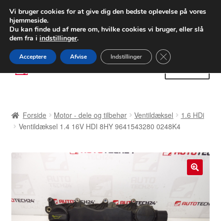
LEVERING fra 55 kr.
Vi bruger cookies for at give dig den bedste oplevelse på vores
hjemmeside.
FEDEX verdensomspændende forsendelse
Du kan finde ud af mere om, hvilke cookies vi bruger, eller slå
dem fra i
indstillinger
.
80 82 72 02
Man-fre 9-16
Close GDPR Cooki
Acceptere
Afvise
Indstillinger
Spring
Spring
Menu
til
til
navigation
indhold
Forside
Forside
Motor - dele og tilbehør
Ventildæksel
1.6 HDi
Betalinger
Ventildæksel 1.4 16V HDI 8HY 9641543280 0248K4
Kasse
Klage
🔍
Klageprocedure