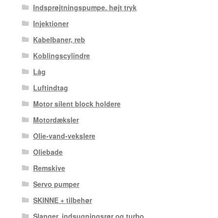
Indsprøjtningspumpe. højt tryk
Injektioner
Kabelbaner, reb
Koblingscylindre
Låg
Luftindtag
Motor silent block holdere
Motordæksler
Olie-vand-vekslere
Oliebade
Remskive
Servo pumper
SKINNE + tilbehør
Slanger, indsugningsrør og turbo