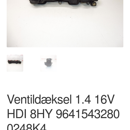
Kontakte
Kurv
Levering
Min Konto
Om os
Privatlivspolitik
Ventildæksel 1.4 16V
Vilkår og betingelser
HDI 8HY 9641543280
0248K4