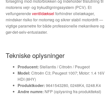
forsegling mod motorblokken og indeholder tilslutning til
motorens vejr- og trykudligningssystem (PCV). Et
velfungerende
ventildæksel
forhindrer olielækager,
mindsker risiko for motorrøg og sikrer stabil motordrift —
vigtige parametre for både professionelle mekanikere og
gør-det-selv-entusiaster.
Tekniske oplysninger
Producent:
Stellantis / Citroën / Peugeot
Model:
Citroën C3; Peugeot 1007; Motor: 1.4 16V
HDI (8HY)
Produktkoder:
9641543280, 0248K4, 0248.K4
Andre numre:
NFP (oplysning fra produkttekst)