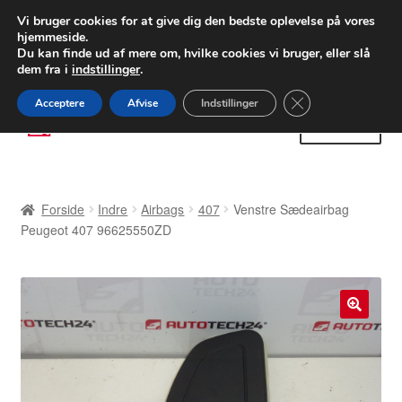
LEVERING fra 55 kr.
Vi bruger cookies for at give dig den bedste oplevelse på vores
hjemmeside.
FEDEX verdensomspændende forsendelse
Du kan finde ud af mere om, hvilke cookies vi bruger, eller slå
dem fra i
indstillinger
.
80 82 72 02
Man-fre 9-16
Close GDPR Cooki
Acceptere
Afvise
Indstillinger
Spring
Spring
Menu
til
til
navigation
indhold
Forside
Forside
Indre
Airbags
407
Venstre Sædeairbag
Betalinger
Peugeot 407 96625550ZD
Kasse
Klage
🔍
Klageprocedure