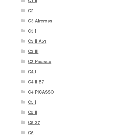
C1 II
C2
C3 Aircross
C3 I
C3 II A51
C3 III
C3 Picasso
C4 I
C4 II B7
C4 PICASSO
C5 I
C5 II
C5 X7
C6