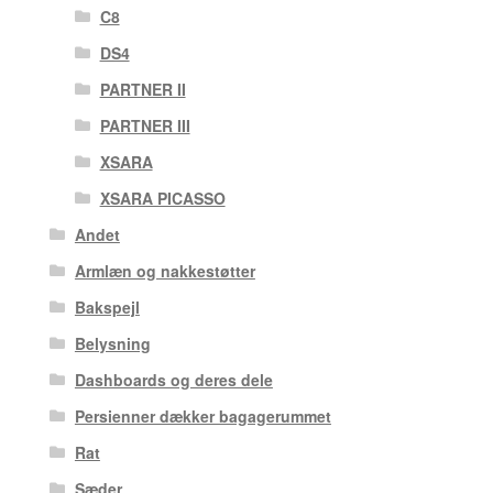
C8
DS4
PARTNER II
PARTNER III
XSARA
XSARA PICASSO
Andet
Armlæn og nakkestøtter
Bakspejl
Belysning
Dashboards og deres dele
Persienner dækker bagagerummet
Rat
Sæder