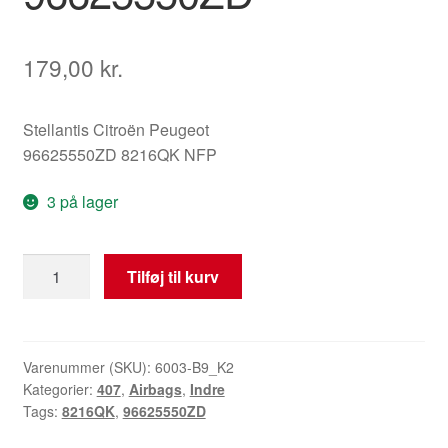
179,00
kr.
Stellantis Citroën Peugeot
96625550ZD 8216QK NFP
3 på lager
Venstre
Tilføj til kurv
Sædeairbag
Peugeot
407
96625550ZD
Varenummer (SKU):
6003-B9_K2
Kategorier:
407
,
Airbags
,
Indre
antal
Tags:
8216QK
,
96625550ZD