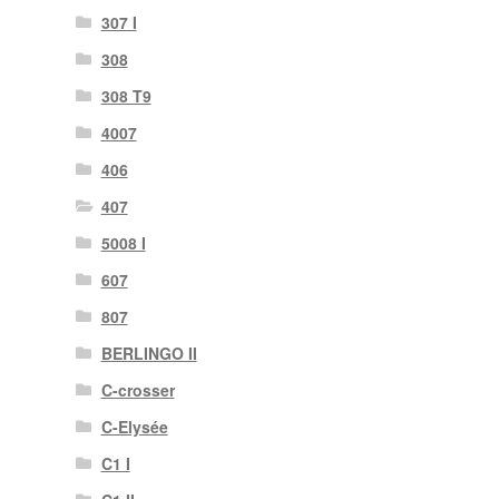
307 I
308
308 T9
4007
406
407
5008 I
607
807
BERLINGO II
C-crosser
C-Elysée
C1 I