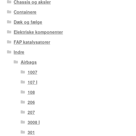
Chassis og aksler
Containere
Dæk og fælge
Elektriske komponenter
FAP katalysatorer
Indre
Airbags
1007
107 I
108
206
207
3008 I
301