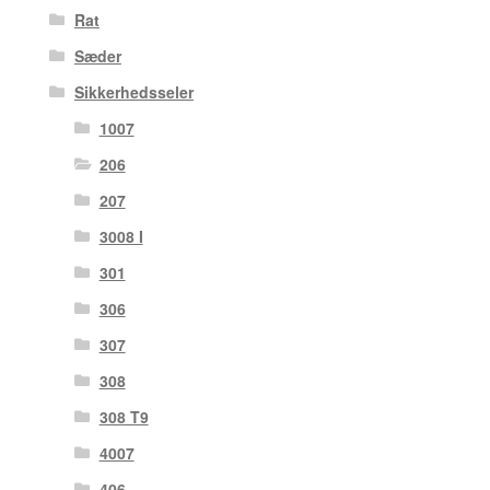
Rat
Sæder
Sikkerhedsseler
1007
206
207
3008 I
301
306
307
308
308 T9
4007
406