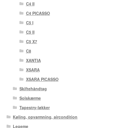
C4 II
C4 PICASSO
C5 I
C5 II
C5 X7
C8
XANTIA
XSARA
XSARA PICASSO
Skiftehåndtag
Solskærme
Tapestry-løkker
Køling, opvarmning, aircondition
Legeme