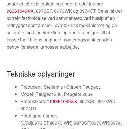
søger en direkte erstatning under produktnumre
96361049XX
, 8973SF, 8973WK og 8974GT. Selen sikrer
korrekt fastholdelse ved sammenstød ved hjælp af en
indbygget opstrammer (pyroteknisk mekanisme) og en
selerulle med låsefunktion, og den er designet til at
passe ind i bilens originale monteringspunkter uden
behov for større karrosseriearbejde.
Tekniske oplysninger
Producent: Stellantis / Citroën Peugeot
Model: Peugeot 206, Peugeot 206+
Produktkoder:
96361049XX
, 8973SF, 8973WK,
8974GT
Yderligere numre:
(3/5d|8973.SF)|8973.WK)|8973SF|8973WK|8974.