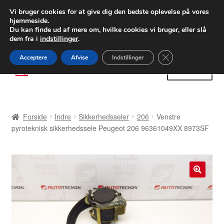
LEVERING fra 55 kr.
Vi bruger cookies for at give dig den bedste oplevelse på vores
hjemmeside.
FEDEX verdensomspændende forsendelse
Du kan finde ud af mere om, hvilke cookies vi bruger, eller slå
dem fra i
indstillinger
.
80 82 72 02
Man-fre 9-16
Close GDPR Cooki
Acceptere
Afvise
Indstillinger
Spring
Spring
Menu
til
til
navigation
indhold
Forside
Forside
Indre
Sikkerhedsseler
206
Venstre
Betalinger
pyroteknisk sikkerhedssele Peugeot 206 96361049XX 8973SF
Kasse
Klage
🔍
Klageprocedure