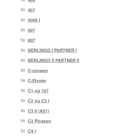
407
5008 I
607
807
BERLINGO I PARTNER I
BERLINGO II PARTNER II
C-crosser
C-Elysée
C1 og 107
C2 og C3 I
C3 II (A51)
C3 Picasso
C4 I