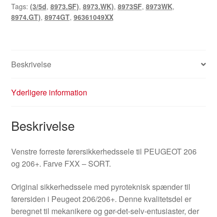
Tags:
(3/5d
,
8973.SF)
,
8973.WK)
,
8973SF
,
8973WK
,
8973SF
8974.GT)
,
8974GT
,
96361049XX
antal
Beskrivelse
Yderligere information
Beskrivelse
Venstre forreste førersikkerhedssele til PEUGEOT 206
og 206+. Farve FXX – SORT.
Original sikkerhedssele med pyroteknisk spænder til
førersiden i Peugeot 206/206+. Denne kvalitetsdel er
beregnet til mekanikere og gør-det-selv-entusiaster, der