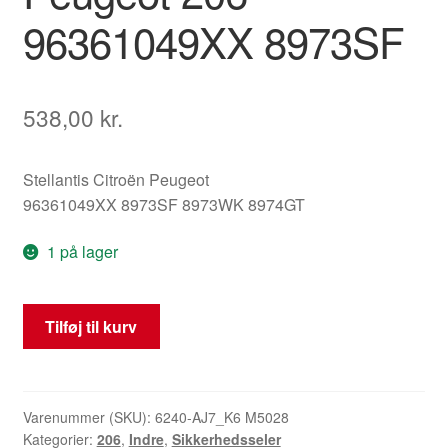
96361049XX 8973SF
538,00
kr.
Stellantis Citroën Peugeot
96361049XX 8973SF 8973WK 8974GT
1 på lager
Venstre
Tilføj til kurv
pyroteknisk
sikkerhedssele
Peugeot
206
Varenummer (SKU):
6240-AJ7_K6 M5028
Kategorier:
206
,
Indre
,
Sikkerhedsseler
96361049XX