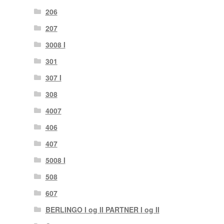
206
207
3008 I
301
307 I
308
4007
406
407
5008 I
508
607
BERLINGO I og II PARTNER I og II