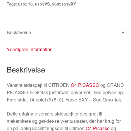
Tags:
8153H6
,
8153VS
,
96851519XY
96851519XY
8153H6
antal
Beskrivelse
Yderligere information
Beskrivelse
Venstre sidespejl til CITROËN
C4 PICASSO
og GRAND
PICASSO. Elektrisk justerbart, opvarmet, med belysning.
Førerside, 14-polet (6+5+3). Farve EXY – Sort Onyx-lak.
Dette originale venstre sidespejl er designet til
mekanikere og gør-det-selv-entusiaster, der har brug for
en pålidelig udskiftningsdel til Citroën
C4 Picasso
og