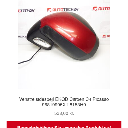
Venstre sidespejl EKQD Citroën C4 Picasso
96819905XT 8153H0
538,00
kr.
Benachrichtigen Sie, wenn das Produkt auf