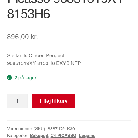
8153H6
896,00
kr.
Stellantis Citroën Peugeot
96851519XY 8153H6 EXYB NFP
2 på lager
Venstre
Tilføj til kurv
sidespejl
EXYB
Citroën
C4
Varenummer (SKU):
8387-D9_K30
Kategorier:
Bakspejl
,
C4 PICASSO
,
Legeme
Picasso