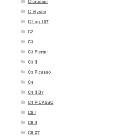
C-crosser
C-Elysée
C1 og 107
C2
C3
C3 Flertal
C3 II
C3 Picasso
C4
C4 II B7
C4 PICASSO
C5 I
C5 II
C5 X7