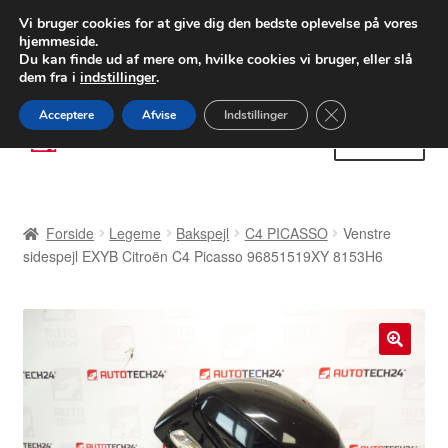
LEVERING fra 55 kr.
Vi bruger cookies for at give dig den bedste oplevelse på vores
hjemmeside.
FEDEX verdensomspændende forsendelse
Du kan finde ud af mere om, hvilke cookies vi bruger, eller slå
dem fra i
indstillinger
.
80 82 72 02
Man-fre 9-16
Close GDPR Cooki
Acceptere
Afvise
Indstillinger
Spring
Spring
Menu
til
til
navigation
indhold
Forside
Forside
Legeme
Bakspejl
C4 PICASSO
Venstre
Betalinger
sidespejl EXYB Citroën C4 Picasso 96851519XY 8153H6
Kasse
Klage
🔍
Klageprocedure