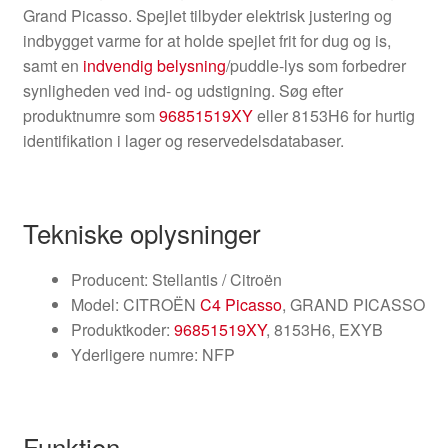
Grand Picasso. Spejlet tilbyder elektrisk justering og
indbygget varme for at holde spejlet frit for dug og is,
samt en
indvendig belysning
/puddle-lys som forbedrer
synligheden ved ind- og udstigning. Søg efter
produktnumre som
96851519XY
eller 8153H6 for hurtig
identifikation i lager og reservedelsdatabaser.
Tekniske oplysninger
Producent: Stellantis / Citroën
Model: CITROËN
C4 Picasso
, GRAND PICASSO
Produktkoder:
96851519XY
, 8153H6, EXYB
Yderligere numre: NFP
Funktion