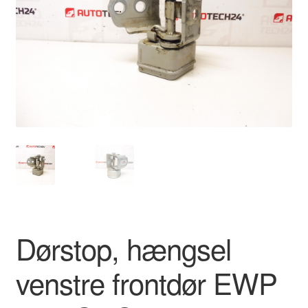
Kontakte
Kurv
Levering
Min Konto
Om os
Privatlivspolitik
Vilkår og betingelser
Dørstop, hængsel
venstre frontdør EWP