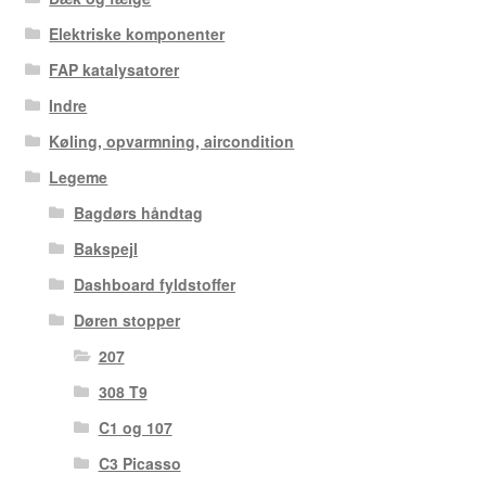
Elektriske komponenter
FAP katalysatorer
Indre
Køling, opvarmning, aircondition
Legeme
Bagdørs håndtag
Bakspejl
Dashboard fyldstoffer
Døren stopper
207
308 T9
C1 og 107
C3 Picasso