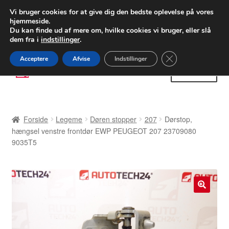
LEVERING fra 55 kr.
Vi bruger cookies for at give dig den bedste oplevelse på vores
hjemmeside.
FEDEX verdensomspændende forsendelse
Du kan finde ud af mere om, hvilke cookies vi bruger, eller slå
dem fra i
indstillinger
.
80 82 72 02
Man-fre 9-16
Close GDPR Cooki
Acceptere
Afvise
Indstillinger
Spring
Spring
Menu
til
til
navigation
indhold
Forside
Forside
Legeme
Døren stopper
207
Dørstop,
Betalinger
hængsel venstre frontdør EWP PEUGEOT 207 23709080
9035T5
Kasse
Klage
🔍
Klageprocedure