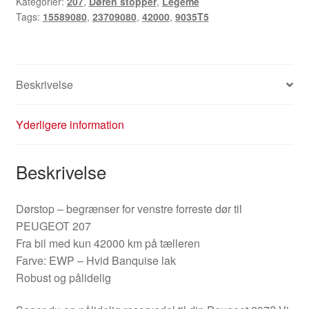
Kategorier:
207
,
Døren stopper
,
Legeme
Tags:
15589080
,
23709080
,
42000
,
9035T5
Beskrivelse
Yderligere information
Beskrivelse
Dørstop – begrænser for venstre forreste dør til
PEUGEOT 207
Fra bil med kun 42000 km på tælleren
Farve: EWP – Hvid Banquise lak
Robust og pålidelig