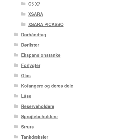
C5 X7
XSARA
XSARA PICASSO
Dørhåndtag
Dørlister
Ekspansionstanke
Forlygter
Glas
Kofangere og deres dele
Låse
Reserveholdere
Sprøjtebeholdere
Struts
Tankdæksler