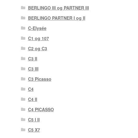
BERLINGO III og PARTNER III
BERLINGO PARTNER I og II
C-Elysée
C1 og 107
C2 og C3
C3 II
C3 III
C3 Picasso
C4
C4 II
C4 PICASSO
C5 I II
C5 X7