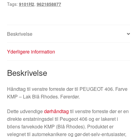
Tags:
9101H2
,
9621858877
KMPD
9101H2
9621858877
antal
Beskrivelse
Yderligere information
Beskrivelse
Håndtag til venstre forreste dør til PEUGEOT 406. Farve
KMP – Lak Blå Rhodes. Førerdør.
Dette udvendige
dørhåndtag
til venstre forreste dør er en
direkte erstatningsdel til Peugeot 406 og er lakeret i
bilens farvekode KMP (Blå Rhodes). Produktet er
velegnet til automekanikere og gør-det-selv-entusiaster,