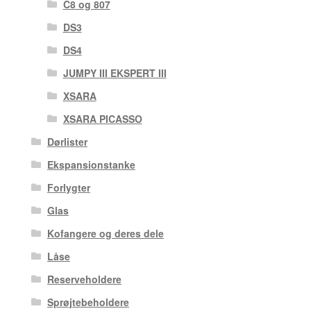
C8 og 807
DS3
DS4
JUMPY III EKSPERT III
XSARA
XSARA PICASSO
Dørlister
Ekspansionstanke
Forlygter
Glas
Kofangere og deres dele
Låse
Reserveholdere
Sprøjtebeholdere