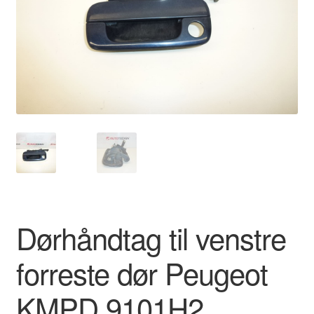
Kontakte
Kurv
Levering
Min Konto
Om os
Privatlivspolitik
Dørhåndtag til venstre
Vilkår og betingelser
forreste dør Peugeot
KMPD 9101H2