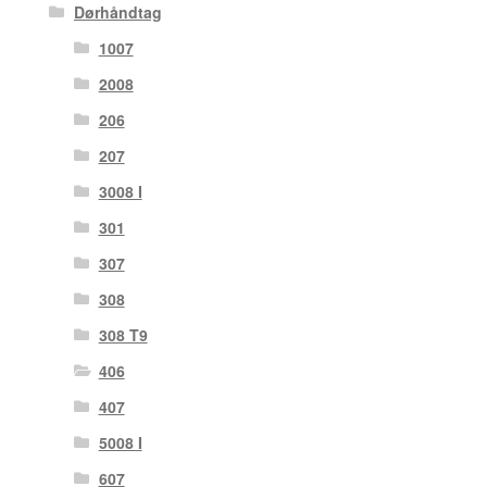
Dørhåndtag
1007
2008
206
207
3008 I
301
307
308
308 T9
406
407
5008 I
607