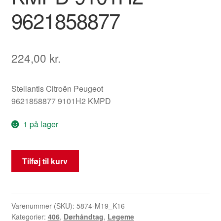
9621858877
224,00
kr.
Stellantis Citroën Peugeot
9621858877 9101H2 KMPD
1 på lager
Dørhåndtag
Tilføj til kurv
til
venstre
forreste
dør
Varenummer (SKU):
5874-M19_K16
Kategorier:
406
,
Dørhåndtag
,
Legeme
Peugeot