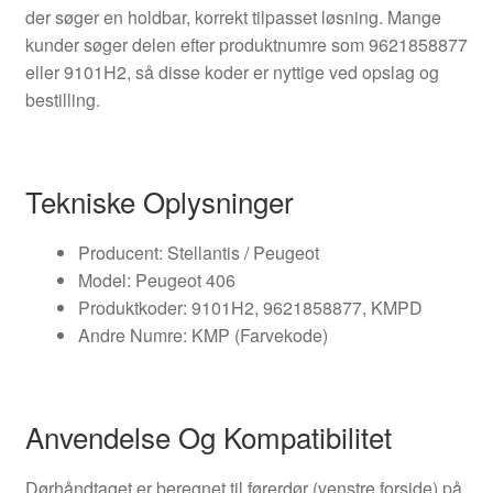
der søger en holdbar, korrekt tilpasset løsning. Mange
kunder søger delen efter produktnumre som 9621858877
eller 9101H2, så disse koder er nyttige ved opslag og
bestilling.
Tekniske Oplysninger
Producent: Stellantis / Peugeot
Model: Peugeot 406
Produktkoder: 9101H2, 9621858877, KMPD
Andre Numre: KMP (Farvekode)
Anvendelse Og Kompatibilitet
Dørhåndtaget er beregnet til førerdør (venstre forside) på