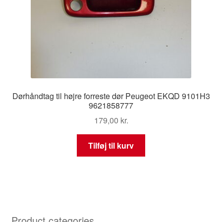
Dørhåndtag til højre forreste dør Peugeot EKQD 9101H3
9621858777
179,00
kr.
Tilføj til kurv
Product categories