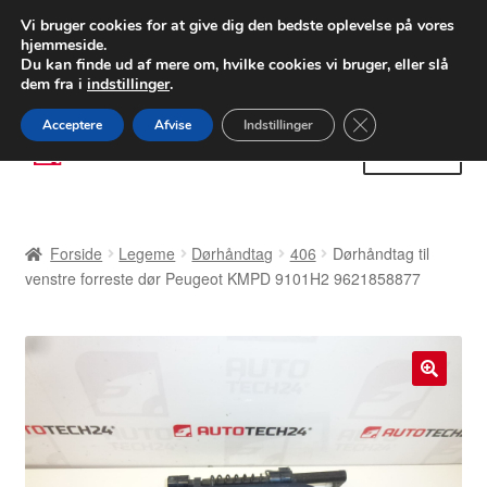
LEVERING fra 55 kr.
Vi bruger cookies for at give dig den bedste oplevelse på vores
hjemmeside.
FEDEX verdensomspændende forsendelse
Du kan finde ud af mere om, hvilke cookies vi bruger, eller slå
dem fra i
indstillinger
.
80 82 72 02
Man-fre 9-16
Close GDPR Cooki
Acceptere
Afvise
Indstillinger
Spring
Spring
Menu
til
til
navigation
indhold
Forside
Forside
Legeme
Dørhåndtag
406
Dørhåndtag til
Betalinger
venstre forreste dør Peugeot KMPD 9101H2 9621858877
Kasse
Klage
🔍
Klageprocedure