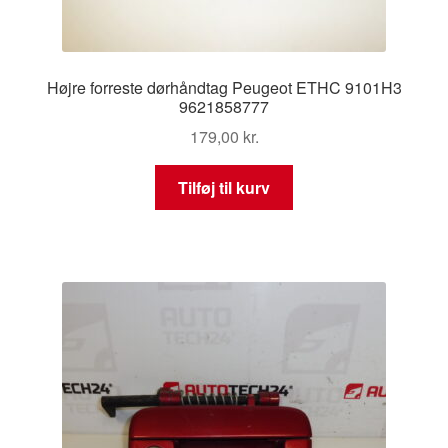
Højre forreste dørhåndtag Peugeot ETHC 9101H3
9621858777
179,00
kr.
Tilføj til kurv