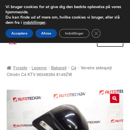
LEVERING fra 55 kr.
Vi bruger cookies for at give dig den bedste oplevelse på vores
hjemmeside.
FEDEX verdensomspændende forsendelse
Du kan finde ud af mere om, hvilke cookies vi bruger, eller slå
dem fra i
indstillinger
.
80 82 72 02
Man-fre 9-16
Close GDPR Cooki
Acceptere
Afvise
Indstillinger
Spring
Spring
Menu
til
til
navigation
indhold
Forside
Forside
Legeme
Bakspejl
C4
Venstre sidespejl
Betalinger
Citroën C4 KTV 96548384 8149ZW
Kasse
Klage
🔍
Klageprocedure