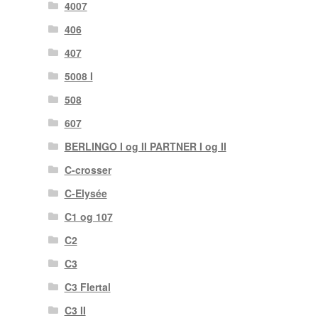
4007
406
407
5008 I
508
607
BERLINGO I og II PARTNER I og II
C-crosser
C-Elysée
C1 og 107
C2
C3
C3 Flertal
C3 II