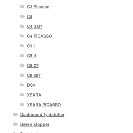
C3 Picasso
C4
C4 II B7
C4 PICASSO
C5 I
C5 II
C5 X7
C8 807
DS4
XSARA
XSARA PICASSO
Dashboard fyldstoffer
Døren stopper