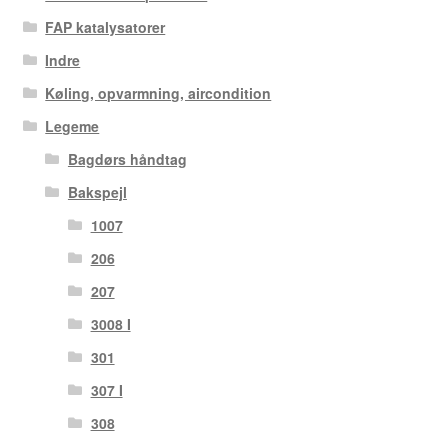
FAP katalysatorer
Indre
Køling, opvarmning, aircondition
Legeme
Bagdørs håndtag
Bakspejl
1007
206
207
3008 I
301
307 I
308