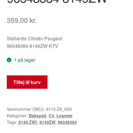
359,00
kr.
Stellantis Citroën Peugeot
96548384 8149ZW KTV
1 på lager
Venstre
Tilføj til kurv
sidespejl
Citroën
C4
KTV
Varenummer (SKU):
9113-Z6_K30
Kategorier:
Bakspejl
,
C4
,
Legeme
96548384
Tags:
8149.ZW)
,
8149ZW
,
96548384
8149ZW
antal