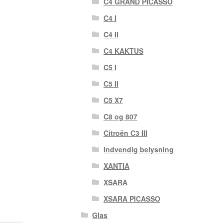
C4 GRAND PICASSO
C4 I
C4 II
C4 KAKTUS
C5 I
C5 II
C5 X7
C8 og 807
Citroën C3 III
Indvendig belysning
XANTIA
XSARA
XSARA PICASSO
Glas