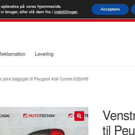
 kr.
FEDEX verdens
e oplevelse på vores hjemmeside.
Acceptere
i bruger, eller slå dem fra i
indstillinger
.
80 82 7
 Reklamation
Levering
ure
Kontakte
Kurv
Levering
Min Konto
Om os
Privatlivspolitik
e ydre baglygte til Peugeot 406 Combi 6350H5
Venst
til P
🔍