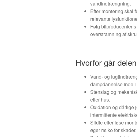
vandindtrængning.
Efter montering skal f
relevante lysfunktione
Følg bilproducenten
overstramning af skru
Hvorfor går delen 
Vand- og fugtindtrængn
dampdannelse inde i 
Stenslag og mekanisk
eller hus.
Oxidation og dårlige 
intermittente elektriske
Slidte eller løse mon
øger risiko for skader.