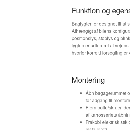
Funktion og egen
Baglygten er designet til at 
Afhængigt af bilens konfig
positionslys, stoplys og blin
lygten er udfordret af vejen
hvorfor korrekt forsegling er v
Montering
Åbn bagagerummet og 
for adgang til monteri
Fjern bolte/skruer, der
af karrosseriets åbnin
Frakobl elektrisk stik
installeret).