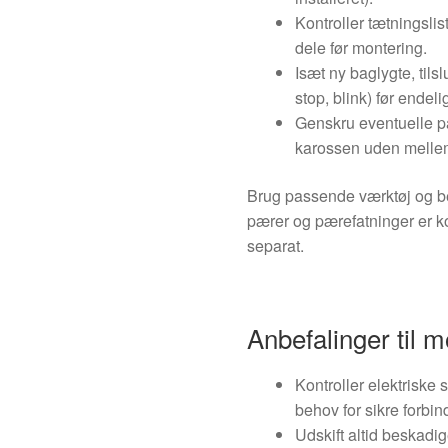
Kontroller tætningsli
dele før montering.
Isæt ny baglygte, tilslu
stop, blink) før endel
Genskru eventuelle pan
karossen uden melle
Brug passende værktøj og be
pærer og pærefatninger er ko
separat.
Anbefalinger til m
Kontroller elektriske 
behov for sikre forbin
Udskift altid beskadig