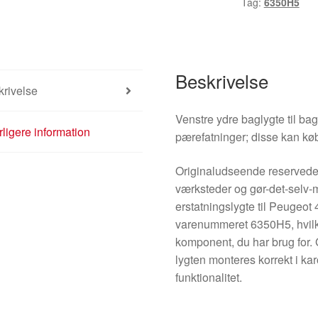
Tag:
6350H5
Combi
6350H5
antal
Beskrivelse
rivelse
Venstre ydre baglygte til b
ligere information
pærefatninger; disse kan kø
Originaludseende reservede
værksteder og gør-det-selv-
erstatningslygte til Peugeot 
varenummeret 6350H5, hvilke
komponent, du har brug for. 
lygten monteres korrekt i k
funktionalitet.