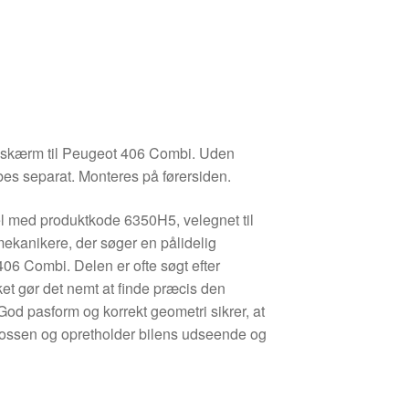
agskærm til Peugeot 406 Combi. Uden
bes separat. Monteres på førersiden.
l med produktkode 6350H5, velegnet til
mekanikere, der søger en pålidelig
406 Combi. Delen er ofte søgt efter
t gør det nemt at finde præcis den
God pasform og korrekt geometri sikrer, at
arossen og opretholder bilens udseende og