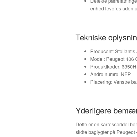
Defekte pærefatninge
enhed leveres uden p
Tekniske oplysni
Producent: Stellantis
Model: Peugeot 406
Produktkoder: 6350H
Andre numre: NFP
Placering: Venstre ba
Yderligere bemæ
Dette er en karrosseridel ber
slidte baglygter på Peugeo