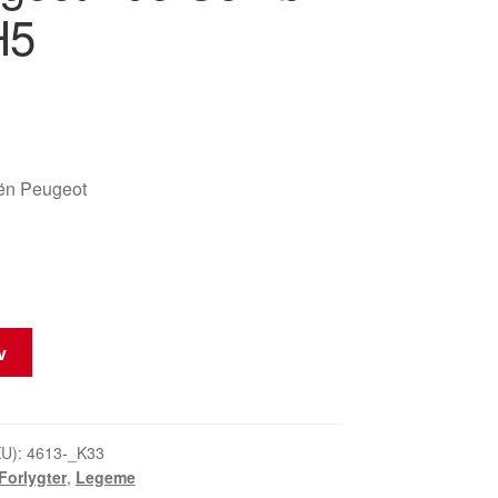
H5
oën Peugeot
rv
KU):
4613-_K33
Forlygter
,
Legeme