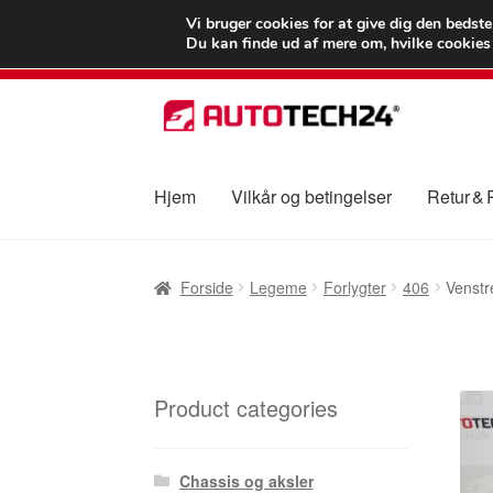
LEVERING fra 55
Vi bruger cookies for at give dig den bedst
Du kan finde ud af mere om, hvilke cookies v
Spring
Spring
til
til
navigation
indhold
Hjem
Vilkår og betingelser
Retur &
Forside
Betalinger
Kasse
Klage
Klageproced
Forside
Legeme
Forlygter
406
Venstr
Vilkår og betingelser
Product categories
Chassis og aksler