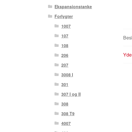
Ekspansionstanke
Forlygter
1007
107
Besk
108
Yder
206
207
3008 I
301
307 I og II
308
308 T9
4007