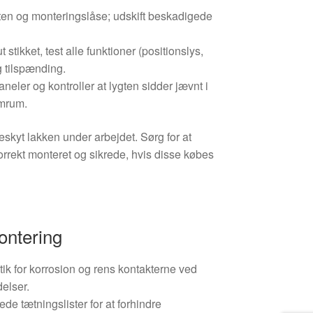
sten og monteringslåse; udskift beskadigede
t stikket, test alle funktioner (positionslys,
ig tilspænding.
eler og kontroller at lygten sidder jævnt i
mrum.
skyt lakken under arbejdet. Sørg for at
rrekt monteret og sikrede, hvis disse købes
ontering
stik for korrosion og rens kontakterne ved
delser.
ede tætningslister for at forhindre