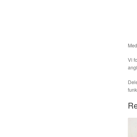
Medm
Vi f
angi
Dele
funk
Re