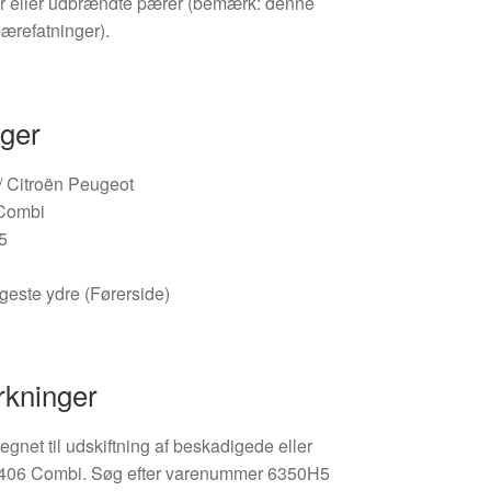
r eller udbrændte pærer (bemærk: denne
ærefatninger).
nger
 / Citroën Peugeot
 Combi
5
geste ydre (Førerside)
rkninger
egnet til udskiftning af beskadigede eller
t 406 Combi. Søg efter varenummer 6350H5