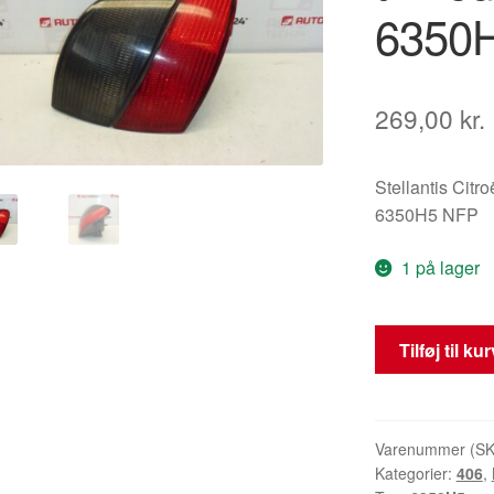
6350
269,00
kr.
Stellantis Citr
6350H5 NFP
1 på lager
Venstre
Tilføj til ku
ydre
baglygte
til
Peugeot
Varenummer (S
Kategorier:
406
,
406