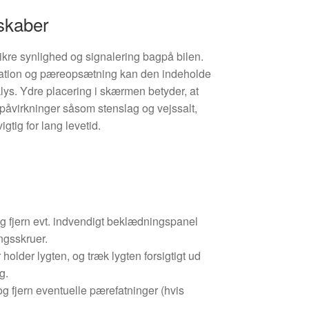
skaber
sikre synlighed og signalering bagpå bilen.
uration og pæreopsætning kan den indeholde
klys. Ydre placering i skærmen betyder, at
s påvirkninger såsom stenslag og vejssalt,
igtig for lang levetid.
fjern evt. indvendigt beklædningspanel
ngsskruer.
 holder lygten, og træk lygten forsigtigt ud
g.
 og fjern eventuelle pærefatninger (hvis