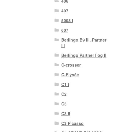
406
407
5008 I
607
Berlingo B9 III, Partner
III
Berlingo Partner I og II
C-crosser
C-Elysée
C1 I
C2
C3
C3 II
C3 Picasso