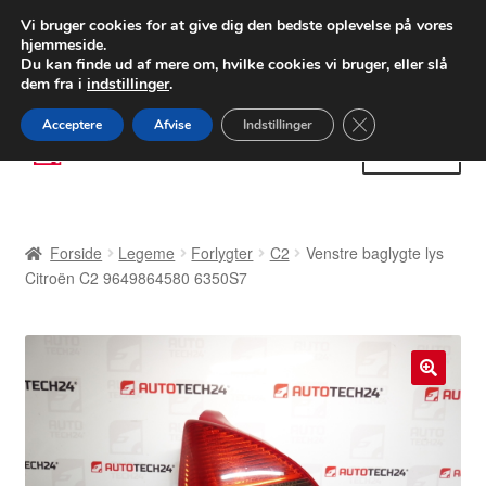
LEVERING fra 55 kr.
Vi bruger cookies for at give dig den bedste oplevelse på vores
hjemmeside.
FEDEX verdensomspændende forsendelse
Du kan finde ud af mere om, hvilke cookies vi bruger, eller slå
dem fra i
indstillinger
.
80 82 72 02
Man-fre 9-16
Close GDPR Cooki
Acceptere
Afvise
Indstillinger
Spring
Spring
Menu
til
til
navigation
indhold
Forside
Forside
Legeme
Forlygter
C2
Venstre baglygte lys
Betalinger
Citroën C2 9649864580 6350S7
Kasse
Klage
🔍
Klageprocedure