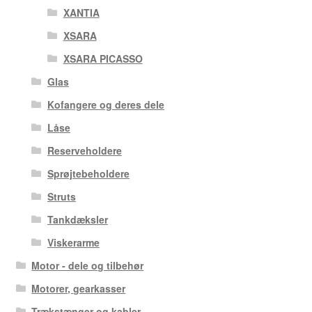
XANTIA
XSARA
XSARA PICASSO
Glas
Kofangere og deres dele
Låse
Reserveholdere
Sprøjtebeholdere
Struts
Tankdæksler
Viskerarme
Motor - dele og tilbehør
Motorer, gearkasser
Trækstænger og kabler