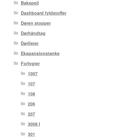
Bakspejl
Dashboard fyldstoffer
Døren stopper
Dørhåndtag
Dørlister
Ekspansionstanke
Forlygter
1007
107
108
206
207
3008 I
301