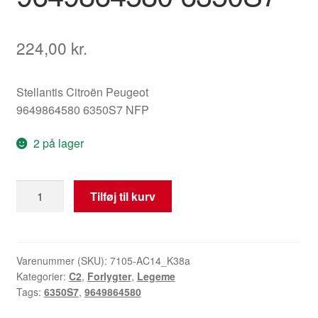
224,00
kr.
Stellantis Citroën Peugeot
9649864580 6350S7 NFP
2 på lager
Venstre
Tilføj til kurv
baglygte
lys
Citroën
C2
Varenummer (SKU):
7105-AC14_K38a
Kategorier:
C2
,
Forlygter
,
Legeme
9649864580
Tags:
6350S7
,
9649864580
6350S7
antal