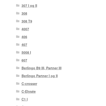
307 I og II
308
308 T9
4007
406
407
5008 I
607
Berlingo B9 III, Partner III
Berlingo Partner I og II
C-crosser
C-Elysée
C1 I