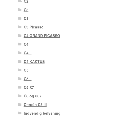
C2
C3
C3 II
C3 Picasso
C4 GRAND PICASSO
C4 I
C4 II
C4 KAKTUS
C5 I
C5 II
C5 X7
C8 og 807
Citroën C3 III
Indvendig belysning