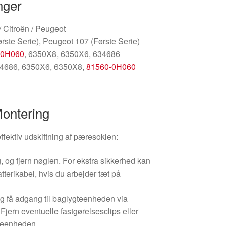
nger
/ Citroën / Peugeot
rste Serie), Peugeot 107 (Første Serie)
-0H060
, 6350X8, 6350X6, 634686
34686, 6350X6, 6350X8,
81560-0H060
Montering
effektiv udskiftning af pæresoklen:
, og fjern nøglen. For ekstra sikkerhed kan
tterikabel, hvis du arbejder tæt på
 få adgang til baglygteenheden via
Fjern eventuelle fastgørelsesclips eller
gteenheden.