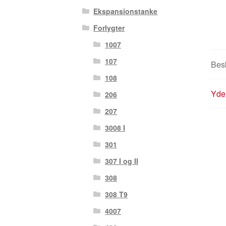
Ekspansionstanke
Forlygter
1007
107
Besk
108
Yder
206
207
3008 I
301
307 I og II
308
308 T9
4007