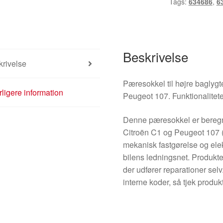
Tags:
634686
,
6
Peugeot
107
634686
antal
Beskrivelse
rivelse
Pæresokkel til højre baglygte 
ligere information
Peugeot 107. Funktionalitete
Denne pæresokkel er beregne
Citroën C1 og Peugeot 107 (f
mekanisk fastgørelse og ele
bilens ledningsnet. Produktet
der udfører reparationer sel
interne koder, så tjek produ