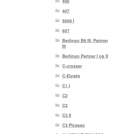
406
407
5008 I
607
Berlingo B9 III, Partner
III
Berlingo Partner I og II
C-crosser
C-Elysée
C1 I
C2
C3
C3 II
C3 Picasso