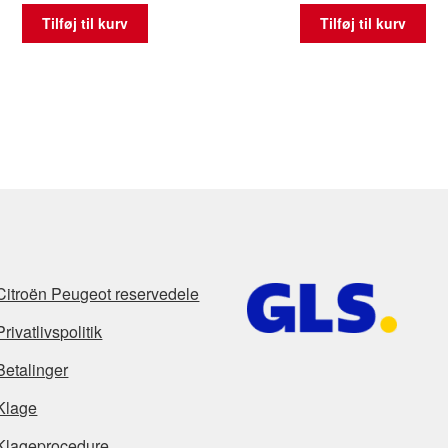
Tilføj til kurv
Tilføj til kurv
Citroën Peugeot reservedele
Privatlivspolitik
Betalinger
Klage
Klageprocedure