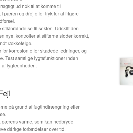
igtigt ud nok til at komme til
 pæren og drej eller tryk for at frigøre
dførsel.
 stikforbindelse til soklen. Udskift den
 nye, kontroller at stifterne sidder korrekt,
ndt rækkefølge.
r for korrosion eller skadede ledninger, og
ov. Test samtlige lygtefunktioner inden
 af lygteenheden.
Fejl
rne på grund af fugtindtrængning eller
use.
ra pærens varme, som kan nedbryde
ive dårlige forbindelser over tid.