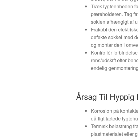
Træk lygteenheden fors
pæreholderen. Tag fat i
soklen afhængigt af u
Frakobl den elektriske
defekte sokkel med den
og montar den i omve
Kontrollér forbindelse
rens/udskift efter beh
endelig genmontering
Årsag Til Hyppig 
Korrosion på kontakte
dårligt tætede lygteh
Termisk belastning f
plastmaterialet eller g