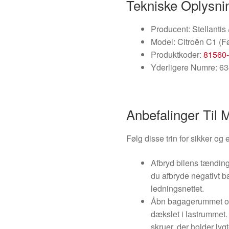
Tekniske Oplysni
Producent: Stellantis 
Model: Citroën C1 (Fø
Produktkoder:
81560
Yderligere Numre: 6
Anbefalinger Til 
Følg disse trin for sikker og 
Afbryd bilens tænding
du afbryde negativt ba
ledningsnettet.
Åbn bagagerummet og
dækslet i lastrummet. 
skruer, der holder ly