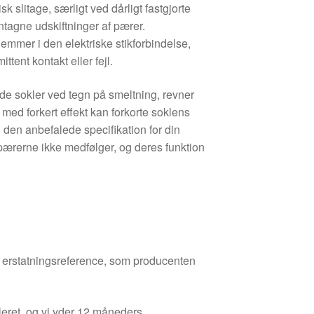
k slitage, særligt ved dårligt fastgjorte
ntagne udskiftninger af pærer.
lemmer i den elektriske stikforbindelse,
ittent kontakt eller fejl.
ede sokler ved tegn på smeltning, revner
r med forkert effekt kan forkorte soklens
d den anbefalede specifikation for din
pærerne ikke medfølger, og deres funktion
den erstatningsreference, som producenten
leret, og vi yder 12 måneders