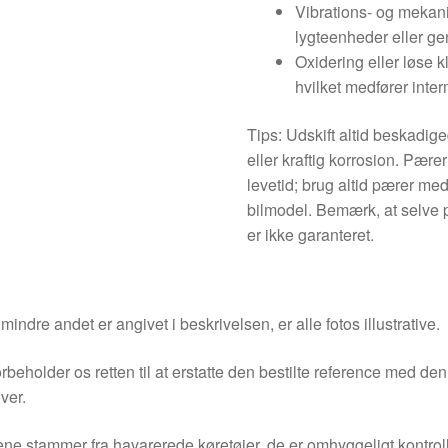
Vibrations- og mekanis
lygteenheder eller ge
Oxidering eller løse k
hvilket medfører interm
Tips: Udskift altid beskadig
eller kraftig korrosion. Pære
levetid; brug altid pærer me
bilmodel. Bemærk, at selve 
er ikke garanteret.
indre andet er angivet i beskrivelsen, er alle fotos illustrative.
orbeholder os retten til at erstatte den bestilte reference med 
ver.
ne stammer fra havarerede køretøjer, de er omhyggeligt kontrol