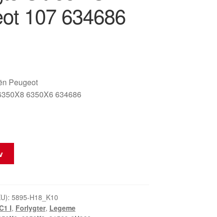
ot 107 634686
oën Peugeot
6350X8 6350X6 634686
rv
KU):
5895-H18_K10
C1 I
,
Forlygter
,
Legeme