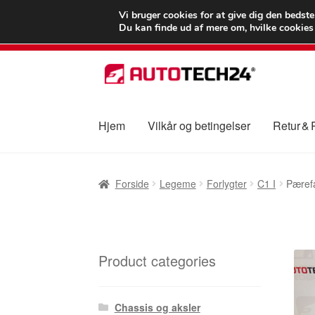
LEVERING fra 55
Vi bruger cookies for at give dig den bedst
Du kan finde ud af mere om, hvilke cookies v
Spring
Spring
til
til
navigation
indhold
Hjem
Vilkår og betingelser
Retur &
Forside
Betalinger
Kasse
Klage
Klageproced
Forside
Legeme
Forlygter
C1 I
Pærefa
Vilkår og betingelser
Product categories
Chassis og aksler