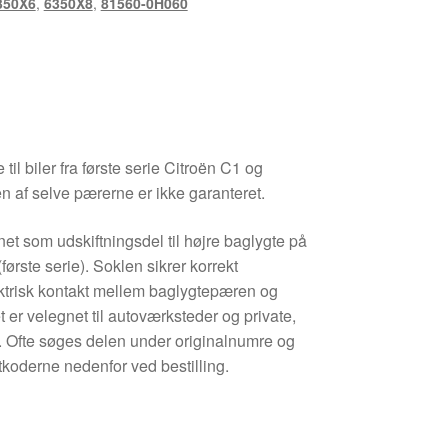
350X6
,
6350X8
,
81560-0H060
til biler fra første serie Citroën C1 og
n af selve pærerne er ikke garanteret.
t som udskiftningsdel til højre baglygte på
ørste serie). Soklen sikrer korrekt
ktrisk kontakt mellem baglygtepæren og
 er velegnet til autoværksteder og private,
v. Ofte søges delen under originalnumre og
ktkoderne nedenfor ved bestilling.