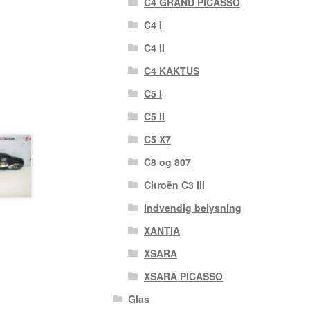
C4 GRAND PICASSO
C4 I
C4 II
C4 KAKTUS
C5 I
C5 II
C5 X7
C8 og 807
Citroën C3 III
Indvendig belysning
XANTIA
XSARA
XSARA PICASSO
Glas