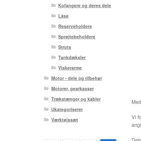
Kofangere og deres dele
Låse
Reserveholdere
Sprøjtebeholdere
Struts
Tankdæksler
Viskerarme
Motor - dele og tilbehør
Motorer, gearkasser
Trækstænger og kabler
Medm
Ukategoriseret
Vi f
Værktøjssæt
angi
Dele