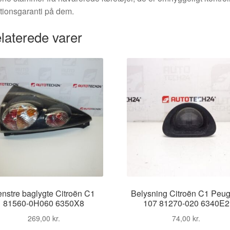
tionsgaranti på dem.
laterede varer
enstre baglygte Citroën C1
Belysning Citroën C1 Peug
81560-0H060 6350X8
107 81270-020 6340E2
269,00
kr.
74,00
kr.