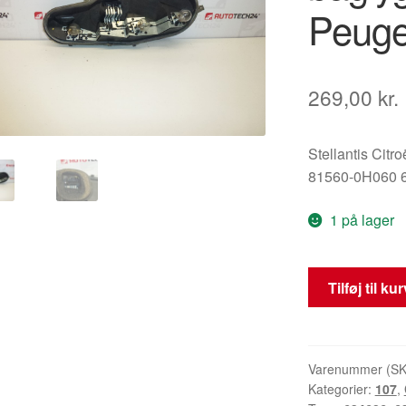
Peuge
269,00
kr.
Stellantis Citr
81560-0H060 
1 på lager
Pærefatning
Tilføj til ku
til
venstre
baglygte
Citroën
Varenummer (S
Kategorier:
107
,
C1