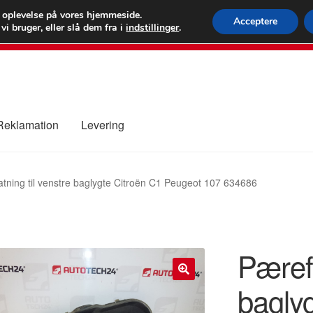
 kr.
FEDEX verdens
e oplevelse på vores hjemmeside.
Acceptere
i bruger, eller slå dem fra i
indstillinger
.
80 82 7
 Reklamation
Levering
ure
Kontakte
Kurv
Levering
Min Konto
Om os
Privatlivspolitik
tning til venstre baglygte Citroën C1 Peugeot 107 634686
Pærefa
bagly
🔍