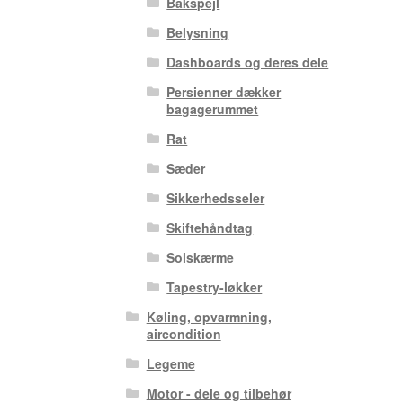
Bakspejl
Belysning
Dashboards og deres dele
Persienner dækker
bagagerummet
Rat
Sæder
Sikkerhedsseler
Skiftehåndtag
Solskærme
Tapestry-løkker
Køling, opvarmning,
aircondition
Legeme
Motor - dele og tilbehør