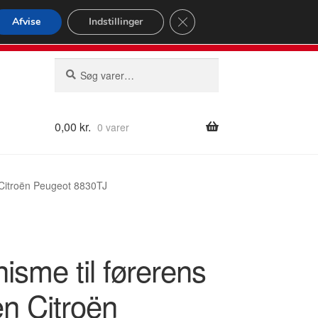
omspændende forsendelse
Close GDPR Cookie Banner
Afvise
Indstillinger
2 02
Man-fre 9-16
Søg
Søg
efter:
0,00
kr.
0 varer
 Citroën Peugeot 8830TJ
isme til førerens
n Citroën