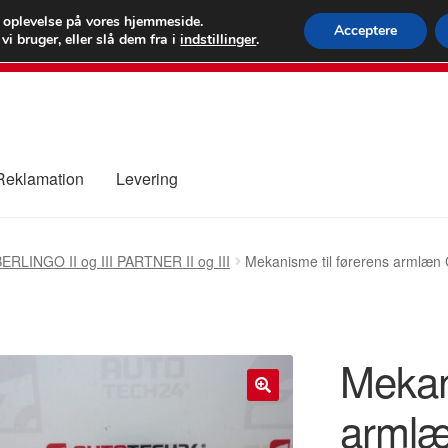
 kr.
FEDEX verdens
e oplevelse på vores hjemmeside.
Acceptere
i bruger, eller slå dem fra i
indstillinger
.
80 82 7
 Reklamation
Levering
ure
Kontakte
Kurv
Levering
Min Konto
Om os
Privatlivspolitik
ERLINGO II og III PARTNER II og III
Mekanisme til førerens armlæn
Mekan
armlæ
🔍