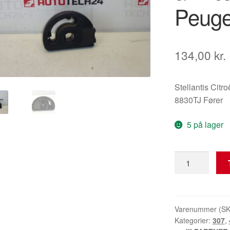
Peuge
134,00
kr.
Stellantis Citr
8830TJ Fører
5 på lager
Mekanisme
til
førerens
armlæn
Citroën
Varenummer (S
Kategorier:
307
,
Peugeot