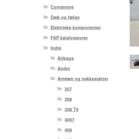
Containere
Dæk og fælge
Elektriske komponenter
FAP katalysatorer
Indre
Airbags
Andet
Armlæn og nakkestøtter
307
308
308 T9
4007
406