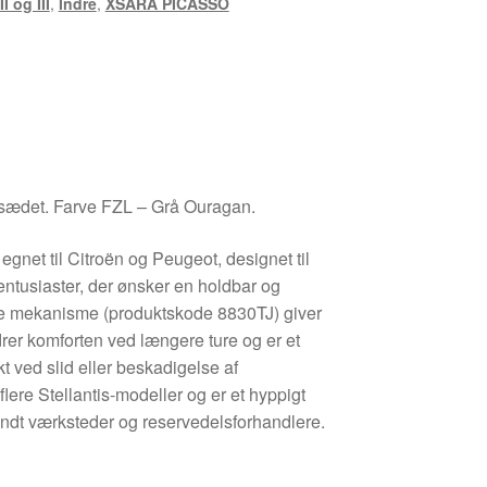
I og III
,
Indre
,
XSARA PICASSO
sædet. Farve FZL – Grå Ouragan.
et til Citroën og Peugeot, designet til
ntusiaster, der ønsker en holdbar og
e mekanisme (produktskode 8830TJ) giver
bedrer komforten ved længere ture og er et
t ved slid eller beskadigelse af
lere Stellantis-modeller og er et hyppigt
ndt værksteder og reservedelsforhandlere.