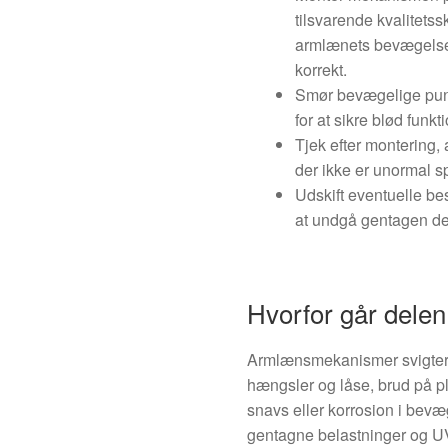
tilsvarende kvalitetss
armlænets bevægelse
korrekt.
Smør bevægelige punk
for at sikre blød funkti
Tjek efter montering, 
der ikke er unormal sp
Udskift eventuelle bes
at undgå gentagen d
Hvorfor går delen 
Armlænsmekanismer svigter t
hængsler og låse, brud på pl
snavs eller korrosion i bevæg
gentagne belastninger og UV