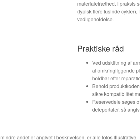
materialetræthed. I praksis s
(typisk flere tusinde cykler
vedligeholdelse.
Praktiske råd
Ved udskiftning af a
af omkringliggende pl
holdbar efter reparati
Behold produktkoden 8
sikre kompatibilitet m
Reservedele søges of
deleportaler, så angiv
indre andet er angivet i beskrivelsen, er alle fotos illustrative.