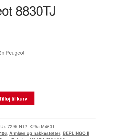
ot 8830TJ
oën Peugeot
Tilføj til kurv
KU):
7295-N12_K25a M4601
406
,
Armlæn og nakkestøtter
,
BERLINGO II