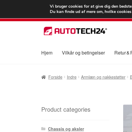
LEVERING fra 55
Vi bruger cookies for at give dig den bedst
Du kan finde ud af mere om, hvilke cookies v
Spring
Spring
til
til
navigation
indhold
Hjem
Vilkår og betingelser
Retur &
Forside
Betalinger
Kasse
Klage
Klageproced
Forside
Indre
Armlæn og nakkestøtter
B
Vilkår og betingelser
Product categories
Chassis og aksler