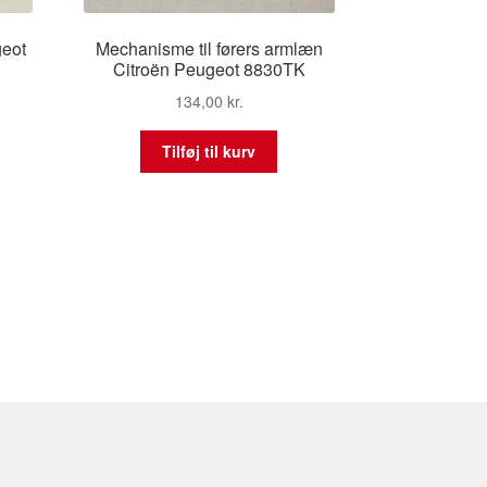
geot
Mechanisme til førers armlæn
Citroën Peugeot 8830TK
134,00
kr.
Tilføj til kurv