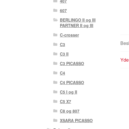
407
607
BERLINGO II og III
PARTNER II og III
C-crosser
Besk
C3
C3 II
Yder
C3 PICASSO
C4
C4 PICASSO
C5 I og II
C5 X7
C8 og 807
XSARA PICASSO