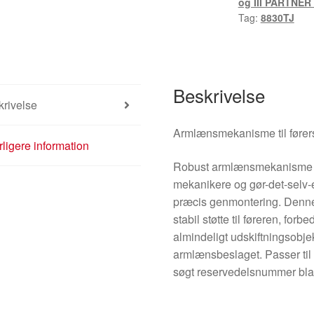
og III PARTNER I
8830TJ
Tag:
8830TJ
antal
Beskrivelse
rivelse
Armlænsmekanisme til fører
ligere information
Robust armlænsmekanisme egn
mekanikere og gør-det-selv-e
præcis genmontering. Denn
stabil støtte til føreren, for
almindeligt udskiftningsobjek
armlænsbeslaget. Passer til f
søgt reservedelsnummer bla