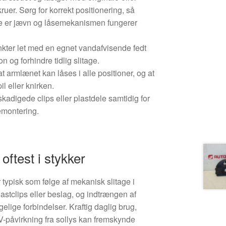
kruer. Sørg for korrekt positionering, så
 er jævn og låsemekanismen fungerer
ter let med en egnet vandafvisende fedt
on og forhindre tidlig slitage.
at armlænet kan låses i alle positioner, og at
il eller knirken.
kadigede clips eller plastdele samtidig for
emontering.
oftest i stykker
ypisk som følge af mekanisk slitage i
astclips eller beslag, og indtrængen af
elige forbindelser. Kraftig daglig brug,
-påvirkning fra sollys kan fremskynde