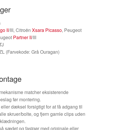
nger
s
go II
/III, Citroën
Xsara Picasso
, Peugeot
eugeot
Partner II
/III
TJ
L (Farvekode: Grå Ouragan)
montage
e mekanisme matcher eksisterende
eslag før montering.
ler dæksel forsigtigt for at få adgang til
lle skruer/bolte, og fjern gamle clips uden
klædningen.
 sædet og fastgør med originale eller