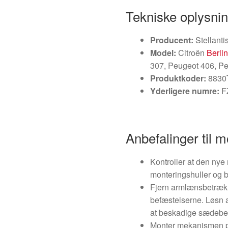
Tekniske oplysni
Producent:
Stellanti
Model:
Citroën
Berlin
307, Peugeot 406, P
Produktkoder:
8830
Yderligere numre:
FZ
Anbefalinger til 
Kontroller at den ny
monteringshuller og b
Fjern armlænsbetræk el
befæstelserne. Løsn a
at beskadige sædebe
Monter mekanismen på