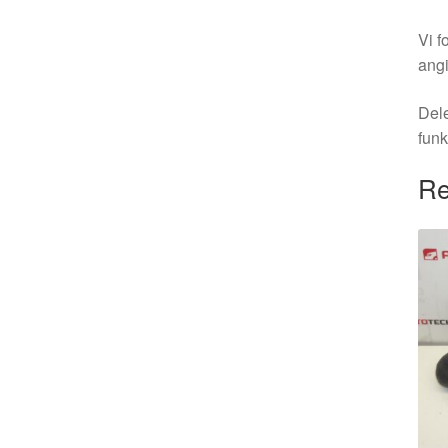
Vi f
angi
Dele
funk
Re