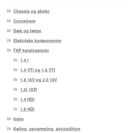
Chassis og aksler
Containere
Dæk og fælge
Elektriske komponenter
FAP katalysatorer
1,4 i
1,4 VTi og 1,6 VTi
1,8 16V og 2,0 16V
1.0i 1KR
1.4 HDi
1.6 HDi
Indre
Køling, opvarmning, aircondition