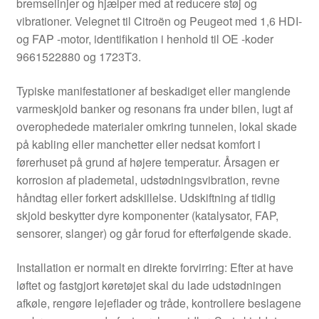
bremselinjer og hjælper med at reducere støj og
vibrationer. Velegnet til Citroën og Peugeot med 1,6 HDI-
og FAP -motor, identifikation i henhold til OE -koder
9661522880 og 1723T3.
Typiske manifestationer af beskadiget eller manglende
varmeskjold banker og resonans fra under bilen, lugt af
overophedede materialer omkring tunnelen, lokal skade
på kabling eller manchetter eller nedsat komfort i
førerhuset på grund af højere temperatur. Årsagen er
korrosion af plademetal, udstødningsvibration, revne
håndtag eller forkert adskillelse. Udskiftning af tidlig
skjold beskytter dyre komponenter (katalysator, FAP,
sensorer, slanger) og går forud for efterfølgende skade.
Installation er normalt en direkte forvirring: Efter at have
løftet og fastgjort køretøjet skal du lade udstødningen
afkøle, rengøre lejeflader og tråde, kontrollere beslagene