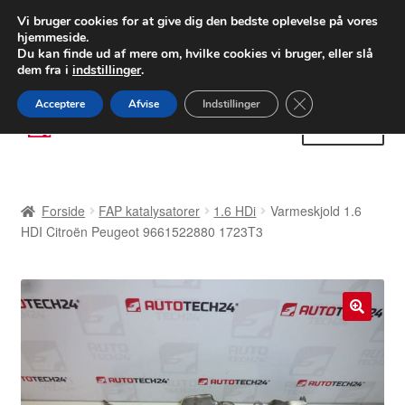
LEVERING fra 55 kr.
Vi bruger cookies for at give dig den bedste oplevelse på vores
hjemmeside.
FEDEX verdensomspændende forsendelse
Du kan finde ud af mere om, hvilke cookies vi bruger, eller slå
dem fra i
indstillinger
.
80 82 72 02
Man-fre 9-16
Close GDPR Cooki
Acceptere
Afvise
Indstillinger
Spring
Spring
Menu
til
til
navigation
indhold
Forside
Forside
FAP katalysatorer
1.6 HDi
Varmeskjold 1.6
Betalinger
HDI Citroën Peugeot 9661522880 1723T3
Kasse
Klage
🔍
Klageprocedure