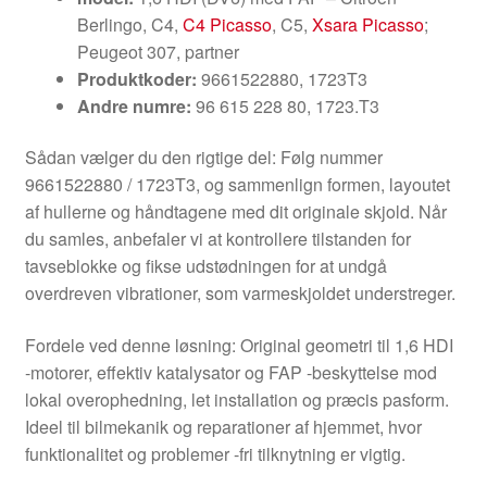
Berlingo, C4,
C4 Picasso
, C5,
Xsara Picasso
;
Peugeot 307, partner
Produktkoder:
9661522880, 1723T3
Andre numre:
96 615 228 80, 1723.T3
Sådan vælger du den rigtige del: Følg nummer
9661522880 / 1723T3, og sammenlign formen, layoutet
af hullerne og håndtagene med dit originale skjold. Når
du samles, anbefaler vi at kontrollere tilstanden for
tavseblokke og fikse udstødningen for at undgå
overdreven vibrationer, som varmeskjoldet understreger.
Fordele ved denne løsning: Original geometri til 1,6 HDI
-motorer, effektiv katalysator og FAP -beskyttelse mod
lokal overophedning, let installation og præcis pasform.
Ideel til bilmekanik og reparationer af hjemmet, hvor
funktionalitet og problemer -fri tilknytning er vigtig.