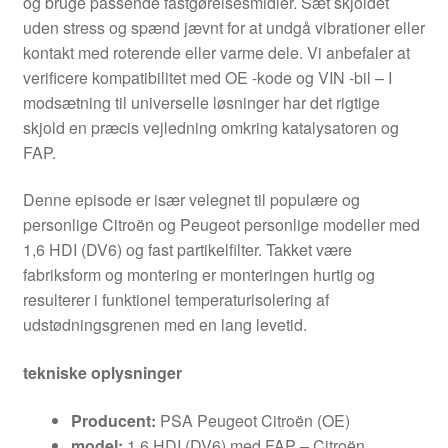
og bruge passende fastgørelsesmidler. Sæt skjoldet
uden stress og spænd jævnt for at undgå vibrationer eller
kontakt med roterende eller varme dele. Vi anbefaler at
verificere kompatibilitet med OE -kode og VIN -bil – I
modsætning til universelle løsninger har det rigtige
skjold en præcis vejledning omkring katalysatoren og
FAP.
Denne episode er især velegnet til populære og
personlige Citroën og Peugeot personlige modeller med
1,6 HDI (DV6) og fast partikelfilter. Takket være
fabriksform og montering er monteringen hurtig og
resulterer i funktionel temperaturisolering af
udstødningsgrenen med en lang levetid.
tekniske oplysninger
Producent:
PSA Peugeot Citroën (OE)
model:
1,6 HDI (DV6) med FAP – Citroën