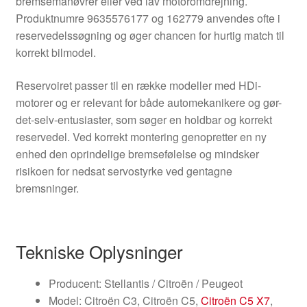
bremsemanøvrer eller ved lav motoromdrejning.
Produktnumre 9635576177 og 162779 anvendes ofte i
reservedelssøgning og øger chancen for hurtig match til
korrekt bilmodel.
Reservoiret passer til en række modeller med HDi-
motorer og er relevant for både automekanikere og gør-
det-selv-entusiaster, som søger en holdbar og korrekt
reservedel. Ved korrekt montering genopretter en ny
enhed den oprindelige bremsefølelse og mindsker
risikoen for nedsat servostyrke ved gentagne
bremsninger.
Tekniske Oplysninger
Producent: Stellantis / Citroën / Peugeot
Model: Citroën C3, Citroën C5,
Citroën C5 X7
,