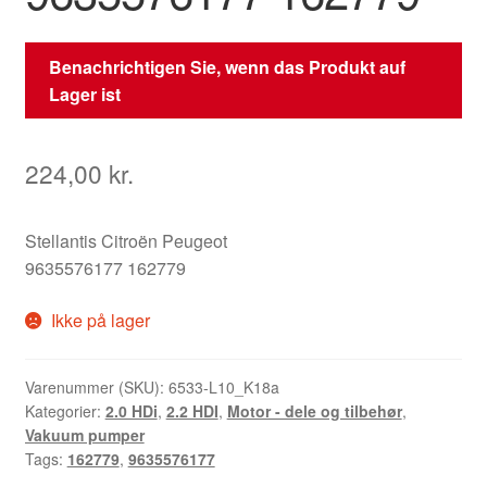
Benachrichtigen Sie, wenn das Produkt auf
Lager ist
224,00
kr.
Stellantis Citroën Peugeot
9635576177 162779
Ikke på lager
Varenummer (SKU):
6533-L10_K18a
Kategorier:
2.0 HDi
,
2.2 HDI
,
Motor - dele og tilbehør
,
Vakuum pumper
Tags:
162779
,
9635576177