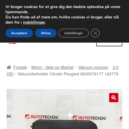
LEVERING fra 55 kr.
Vi bruger cookies for at give dig den bedste oplevelse på vores
hjemmeside.
FEDEX verdensomspændende forsendelse
Du kan finde ud af mere om, hvilke cookies vi bruger, eller slå
dem fra i
indstillinger
.
80 82 72 02
Man-fre 9-16
Close GDPR Cooki
Acceptere
Afvise
Indstillinger
Spring
Spring
Menu
til
til
navigation
indhold
Forside
Forside
Motor - dele og tilbehør
Vakuum pumper
2.0
Betalinger
HDi
Vakuumbeholder Citroën Peugeot 9635576177 162779
Kasse
Klage
🔍
Klageprocedure