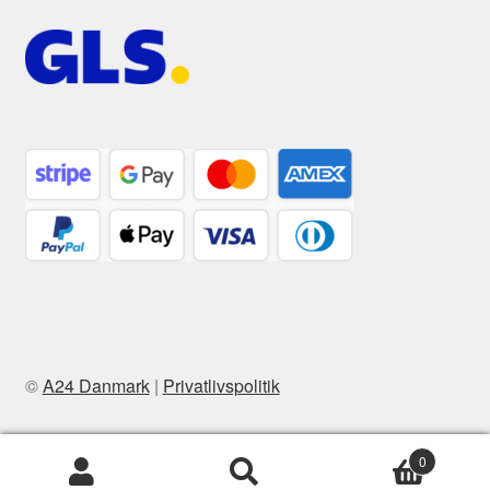
©
A24 Danmark
|
Privatlivspolitik
0
Søg
Søg