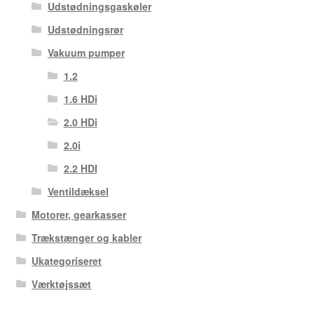
Udstødningsgaskøler
Udstødningsrør
Vakuum pumper
1.2
1.6 HDi
2.0 HDi
2.0i
2.2 HDI
Ventildæksel
Motorer, gearkasser
Trækstænger og kabler
Ukategoriseret
Værktøjssæt