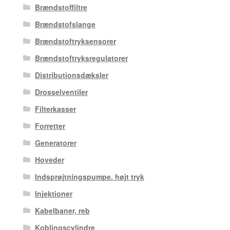
Brændstoffiltre
Brændstofslange
Brændstoftryksensorer
Brændstoftryksregulatorer
Distributionsdæksler
Drosselventiler
Filterkasser
Forretter
Generatorer
Hoveder
Indsprøjtningspumpe. højt tryk
Injektioner
Kabelbaner, reb
Koblingscylindre