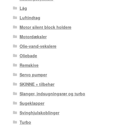
Låg
Luftindtag
Motor silent block holdere
Motordæksler
Olie-vand-vekslere
Oliebade
Remskive
Servo pumper
SKINNE + tilbehør
Slanger, indsugningsrør og turbo
Sugeklapper
Svinghjulskoblinger
Turbo