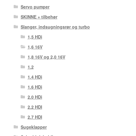
Servo pumper
SKINNE + tilbehør
Slanger, indsugningsrør og turbo
1,5 HDi
1,6 16V
1,8 16V og 2,0 16V
1.2
1.4 HDi
1.6 HDi
2.0 HDi
2.2 HDI
2.7 HDI
Sugeklapper