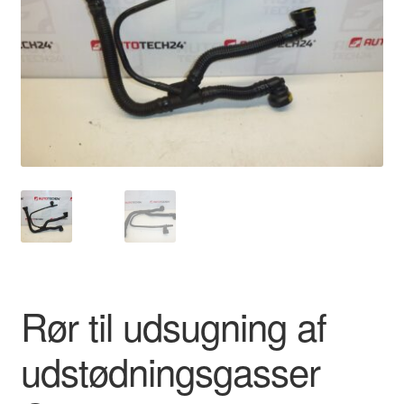
Kontakte
Kurv
Levering
Min Konto
Om os
Privatlivspolitik
Vilkår og betingelser
Rør til udsugning af
udstødningsgasser