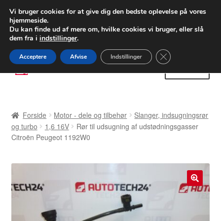
LEVERING fra 55 kr.
Vi bruger cookies for at give dig den bedste oplevelse på vores
hjemmeside.
FEDEX verdensomspændende forsendelse
Du kan finde ud af mere om, hvilke cookies vi bruger, eller slå
dem fra i
indstillinger
.
80 82 72 02
Man-fre 9-16
Close GDPR Cooki
Acceptere
Afvise
Indstillinger
Spring
Spring
Menu
til
til
navigation
indhold
Forside
Forside
Motor - dele og tilbehør
Slanger, indsugningsrør
Betalinger
og turbo
1,6 16V
Rør til udsugning af udstødningsgasser
Citroën Peugeot 1192W0
Kasse
Klage
🔍
Klageprocedure