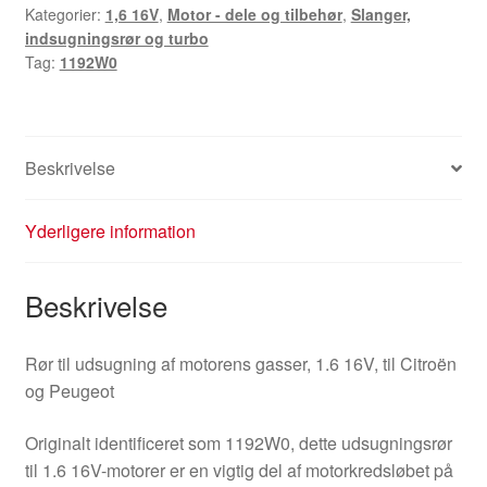
Kategorier:
1,6 16V
,
Motor - dele og tilbehør
,
Slanger,
Citroën
indsugningsrør og turbo
Peugeot
Tag:
1192W0
1192W0
antal
Beskrivelse
Yderligere information
Beskrivelse
Rør til udsugning af motorens gasser, 1.6 16V, til Citroën
og Peugeot
Originalt identificeret som 1192W0, dette udsugningsrør
til 1.6 16V-motorer er en vigtig del af motorkredsløbet på