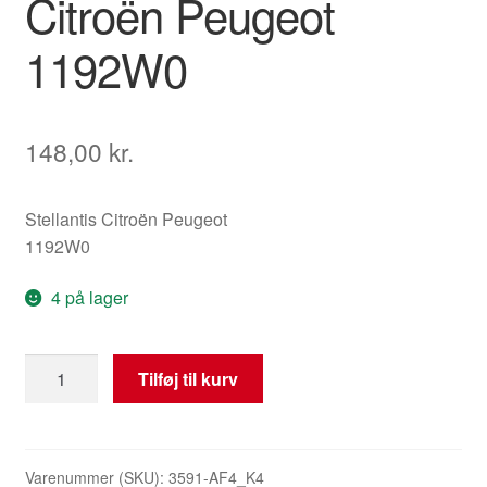
Citroën Peugeot
1192W0
148,00
kr.
Stellantis Citroën Peugeot
1192W0
4 på lager
Rør
Tilføj til kurv
til
udsugning
af
udstødningsgasser
Varenummer (SKU):
3591-AF4_K4