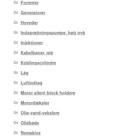
Forretter
Generatorer
Hoveder
Indsprøjtningspumpe. højt tryk
Injektioner
Kabelbaner, reb
Koblingscylindre
Låg
Luftindtag
Motor silent block holdere
Motordæksler
Olie-vand-vekslere
Oliebade
Remskive