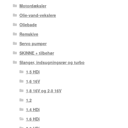
Motordæksler
Olie-vand-vekslere
Oliebade
Remskive
Servo pumper
SKINNE + tilbehør
Slanger, indsugningsrør og turbo
1,5 HDi
1,6 16V
1,8 16V og 2,0 16V
1.2
1.4 HDi
1.6 HDi