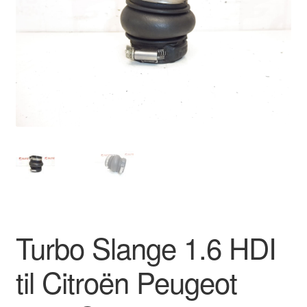
Kontakte
Kurv
Levering
Min Konto
Om os
Privatlivspolitik
Vilkår og betingelser
Turbo Slange 1.6 HDI
til Citroën Peugeot