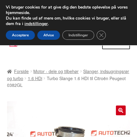
LEVERING fra 55 kr.
Vi bruger cookies for at give dig den bedste oplevelse på vores
hjemmeside.
FEDEX verdensomspændende forsendelse
Du kan finde ud af mere om, hvilke cookies vi bruger, eller slå
dem fra i
indstillinger
.
80 82 72 02
Man-fre 9-16
Close GDPR Cooki
Acceptere
Afvise
Indstillinger
Spring
Spring
Menu
til
til
navigation
indhold
Forside
Forside
Motor - dele og tilbehør
Slanger, indsugningsrør
Betalinger
og turbo
1.6 HDi
Turbo Slange 1.6 HDI til Citroën Peugeot
0382GL
Kasse
Klage
🔍
Klageprocedure