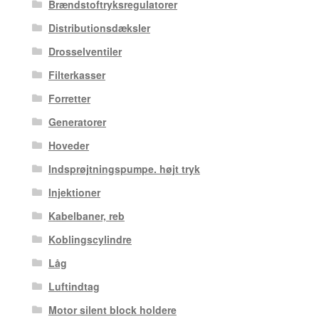
Brændstoftryksregulatorer
Distributionsdæksler
Drosselventiler
Filterkasser
Forretter
Generatorer
Hoveder
Indsprøjtningspumpe. højt tryk
Injektioner
Kabelbaner, reb
Koblingscylindre
Låg
Luftindtag
Motor silent block holdere