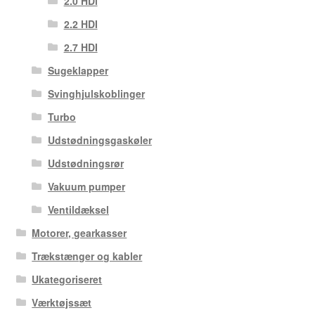
2.0 HDi
2.2 HDI
2.7 HDI
Sugeklapper
Svinghjulskoblinger
Turbo
Udstødningsgaskøler
Udstødningsrør
Vakuum pumper
Ventildæksel
Motorer, gearkasser
Trækstænger og kabler
Ukategoriseret
Værktøjssæt