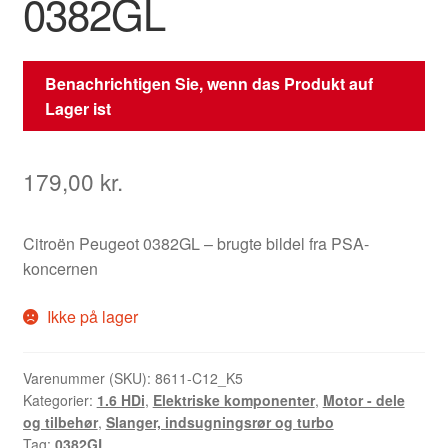
0382GL
Benachrichtigen Sie, wenn das Produkt auf
Lager ist
179,00
kr.
Citroën Peugeot 0382GL – brugte bildel fra PSA-
koncernen
Ikke på lager
Varenummer (SKU):
8611-C12_K5
Kategorier:
1.6 HDi
,
Elektriske komponenter
,
Motor - dele
og tilbehør
,
Slanger, indsugningsrør og turbo
Tag:
0382GL