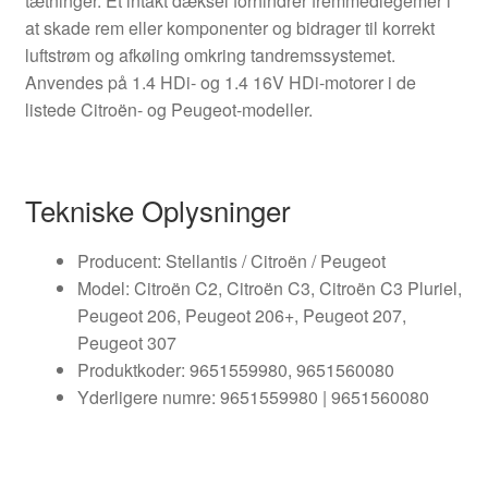
tætninger. Et intakt dæksel forhindrer fremmedlegemer i
at skade rem eller komponenter og bidrager til korrekt
luftstrøm og afkøling omkring tandremssystemet.
Anvendes på 1.4 HDi- og 1.4 16V HDi-motorer i de
listede Citroën- og Peugeot-modeller.
Tekniske Oplysninger
Producent: Stellantis / Citroën / Peugeot
Model: Citroën C2, Citroën C3, Citroën C3 Pluriel,
Peugeot 206, Peugeot 206+, Peugeot 207,
Peugeot 307
Produktkoder: 9651559980, 9651560080
Yderligere numre: 9651559980 | 9651560080