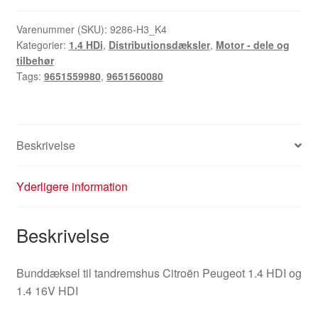
Citroën
Peugeot
Varenummer (SKU):
9286-H3_K4
Kategorier:
1.4 HDi
,
Distributionsdæksler
,
Motor - dele og
1.4
tilbehør
HDi
Tags:
9651559980
,
9651560080
9651559980
9651560080
antal
Beskrivelse
Yderligere information
Beskrivelse
Bunddæksel til tandremshus Citroën Peugeot 1.4 HDI og
1.4 16V HDI