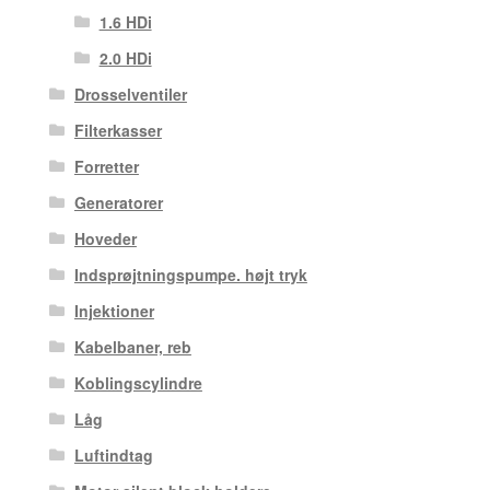
1.6 HDi
2.0 HDi
Drosselventiler
Filterkasser
Forretter
Generatorer
Hoveder
Indsprøjtningspumpe. højt tryk
Injektioner
Kabelbaner, reb
Koblingscylindre
Låg
Luftindtag