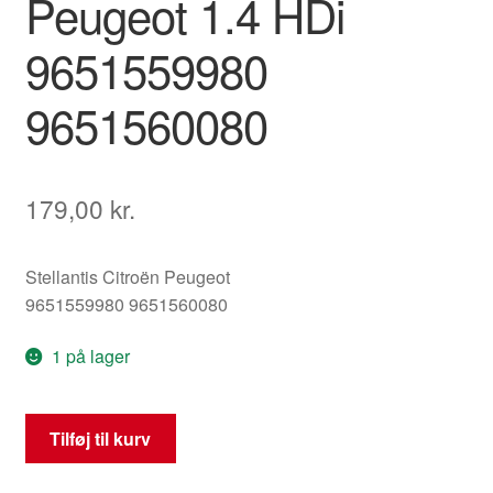
Peugeot 1.4 HDi
9651559980
9651560080
179,00
kr.
Stellantis Citroën Peugeot
9651559980 9651560080
1 på lager
Remdæksel
Tilføj til kurv
Til
Tandrem