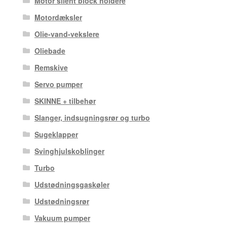
Motor silent block holdere
Motordæksler
Olie-vand-vekslere
Oliebade
Remskive
Servo pumper
SKINNE + tilbehør
Slanger, indsugningsrør og turbo
Sugeklapper
Svinghjulskoblinger
Turbo
Udstødningsgaskøler
Udstødningsrør
Vakuum pumper