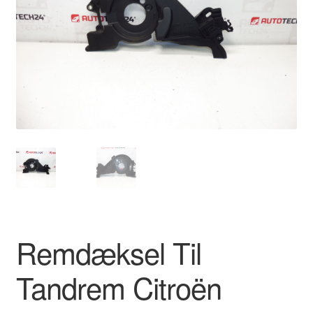
Kontakte
Kurv
Levering
Min Konto
Om os
Privatlivspolitik
Vilkår og betingelser
Remdæksel Til
Tandrem Citroën