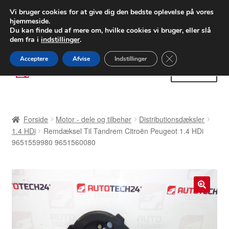
LEVERING fra 55 kr.
Vi bruger cookies for at give dig den bedste oplevelse på vores
hjemmeside.
FEDEX verdensomspændende forsendelse
Du kan finde ud af mere om, hvilke cookies vi bruger, eller slå
dem fra i
indstillinger
.
80 82 72 02
Man-fre 9-16
Close GDPR Cooki
Acceptere
Afvise
Indstillinger
Spring
Spring
Menu
til
til
navigation
indhold
Forside
Forside
Motor - dele og tilbehør
Distributionsdæksler
Betalinger
1.4 HDi
Remdæksel Til Tandrem Citroën Peugeot 1.4 HDi
9651559980 9651560080
Kasse
Klage
🔍
Klageprocedure