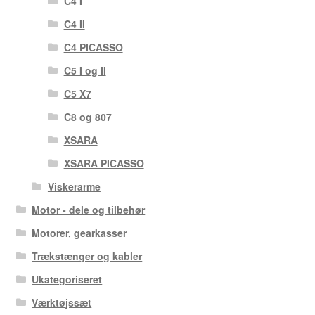
C4 I
C4 II
C4 PICASSO
C5 I og II
C5 X7
C8 og 807
XSARA
XSARA PICASSO
Viskerarme
Motor - dele og tilbehør
Motorer, gearkasser
Trækstænger og kabler
Ukategoriseret
Værktøjssæt