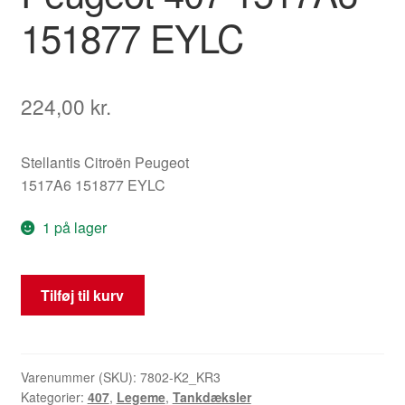
151877 EYLC
224,00
kr.
Stellantis Citroën Peugeot
1517A6 151877 EYLC
1 på lager
Tanklåg
Tilføj til kurv
og
dæksel
til
brændstoftank
Varenummer (SKU):
7802-K2_KR3
Kategorier:
407
,
Legeme
,
Tankdæksler
Peugeot