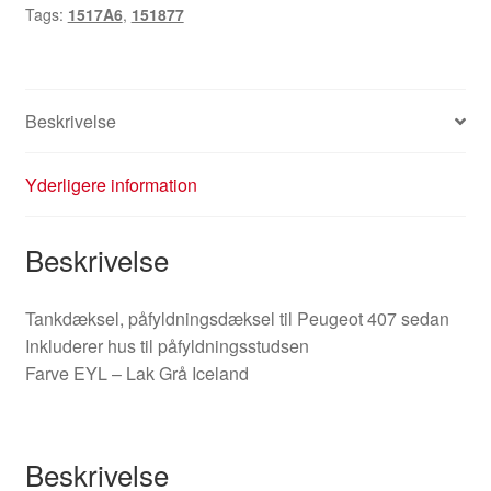
Tags:
1517A6
,
151877
407
1517A6
151877
EYLC
Beskrivelse
antal
Yderligere information
Beskrivelse
Tankdæksel, påfyldningsdæksel til Peugeot 407 sedan
Inkluderer hus til påfyldningsstudsen
Farve EYL – Lak Grå Iceland
Beskrivelse