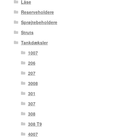
Låse
Reserveholdere
Sprøjtebeholdere
Struts
Tankdæksler
1007
206
207
3008
301
307
308
308 T9
4007