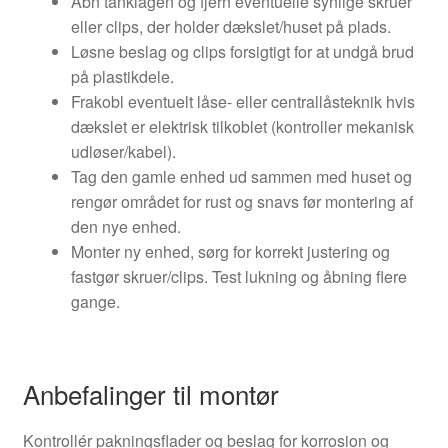
Åbn tanklågen og fjern eventuelle synlige skruer
eller clips, der holder dækslet/huset på plads.
Løsne beslag og clips forsigtigt for at undgå brud
på plastikdele.
Frakobl eventuelt låse- eller centrallåsteknik hvis
dækslet er elektrisk tilkoblet (kontroller mekanisk
udløser/kabel).
Tag den gamle enhed ud sammen med huset og
rengør området for rust og snavs før montering af
den nye enhed.
Monter ny enhed, sørg for korrekt justering og
fastgør skruer/clips. Test lukning og åbning flere
gange.
Anbefalinger til montør
Kontrollér pakningsflader og beslag for korrosion og