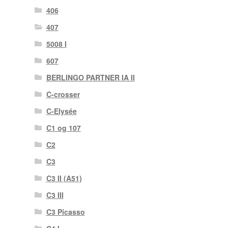
406
407
5008 I
607
BERLINGO PARTNER IA II
C-crosser
C-Elysée
C1 og 107
C2
C3
C3 II (A51)
C3 III
C3 Picasso