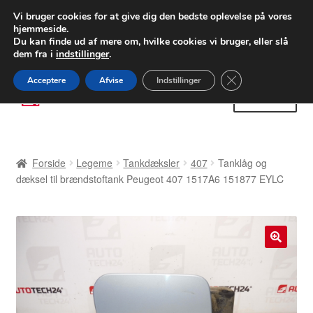
LEVERING fra 55 kr.
Vi bruger cookies for at give dig den bedste oplevelse på vores
hjemmeside.
FEDEX verdensomspændende forsendelse
Du kan finde ud af mere om, hvilke cookies vi bruger, eller slå
dem fra i
indstillinger
.
80 82 72 02
Man-fre 9-16
Close GDPR Cooki
Acceptere
Afvise
Indstillinger
Spring
Spring
Menu
til
til
navigation
indhold
Forside
Forside
Legeme
Tankdæksler
407
Tanklåg og
Betalinger
dæksel til brændstoftank Peugeot 407 1517A6 151877 EYLC
Kasse
Klage
🔍
Klageprocedure