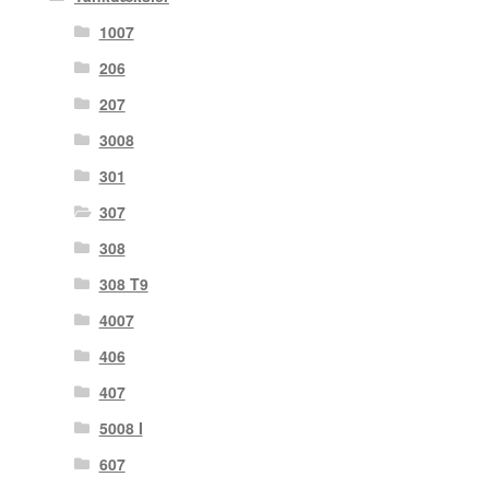
1007
206
207
3008
301
307
308
308 T9
4007
406
407
5008 I
607