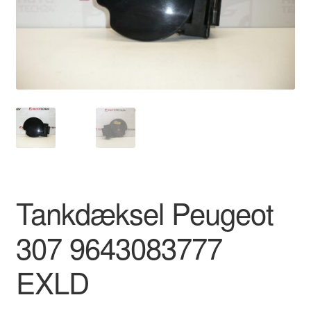
Kontakte
Kurv
Levering
Min Konto
Om os
Privatlivspolitik
Tankdæksel Peugeot
Vilkår og betingelser
307 9643083777
EXLD