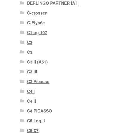
BERLINGO PARTNER IA II
C-crosser
C-Elysée
C1 og 107
C2
C3
C3 II (A51)
C3 III
C3 Picasso
C4 I
C4 II
C4 PICASSO
C5 I og II
C5 X7