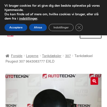
LEVERING fra 55 kr.
Vi bruger cookies for at give dig den bedste oplevelse på vores
hjemmeside.
FEDEX verdensomspændende forsendelse
Du kan finde ud af mere om, hvilke cookies vi bruger, eller slå
dem fra i
indstillinger
.
80 82 72 02
Man-fre 9-16
Close GDPR Cooki
Acceptere
Afvise
Indstillinger
Spring
Spring
Menu
til
til
navigation
indhold
Forside
Forside
Legeme
Tankdæksler
307
Tankdæksel
Betalinger
Peugeot 307 9643083777 EXLD
Kasse
Klage
🔍
Klageprocedure