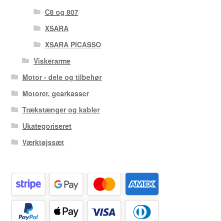
C8 og 807
XSARA
XSARA PICASSO
Viskerarme
Motor - dele og tilbehør
Motorer, gearkasser
Trækstænger og kabler
Ukategoriseret
Værktøjssæt