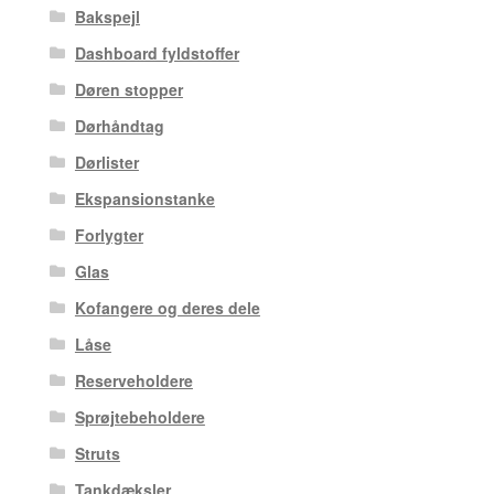
Bakspejl
Dashboard fyldstoffer
Døren stopper
Dørhåndtag
Dørlister
Ekspansionstanke
Forlygter
Glas
Kofangere og deres dele
Låse
Reserveholdere
Sprøjtebeholdere
Struts
Tankdæksler