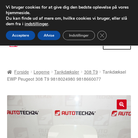
LEVERING fra 55 kr.
Vi bruger cookies for at give dig den bedste oplevelse på vores
hjemmeside.
FEDEX verdensomspændende forsendelse
Du kan finde ud af mere om, hvilke cookies vi bruger, eller slå
dem fra i
indstillinger
.
80 82 72 02
Man-fre 9-16
Close GDPR Cooki
Acceptere
Afvise
Indstillinger
Spring
Spring
Menu
til
til
navigation
indhold
Forside
Forside
Legeme
Tankdæksler
308 T9
Tankdæksel
Betalinger
EWP Peugeot 308 T9 9818024980 9818660077
Kasse
Klage
🔍
Klageprocedure