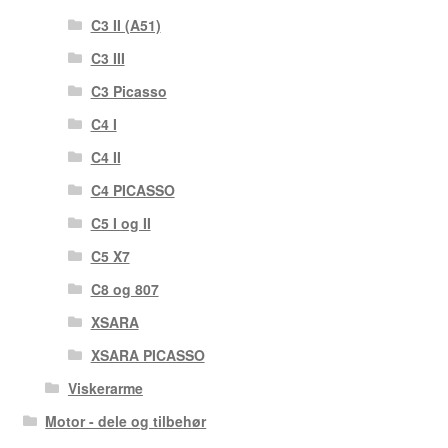
C3 II (A51)
C3 III
C3 Picasso
C4 I
C4 II
C4 PICASSO
C5 I og II
C5 X7
C8 og 807
XSARA
XSARA PICASSO
Viskerarme
Motor - dele og tilbehør