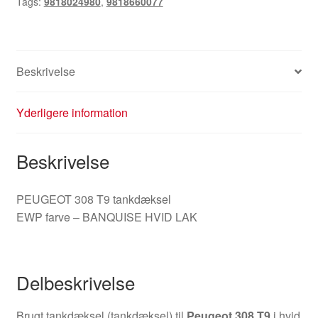
Tags:
9818024980
,
9818660077
Beskrivelse
Yderligere information
Beskrivelse
PEUGEOT 308 T9 tankdæksel
EWP farve – BANQUISE HVID LAK
Delbeskrivelse
Brugt tankdæksel (tankdæksel) til
Peugeot 308 T9
i hvid