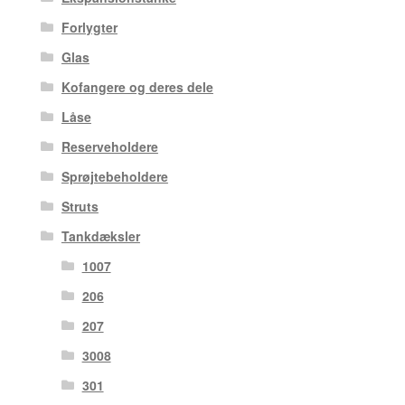
Forlygter
Glas
Kofangere og deres dele
Låse
Reserveholdere
Sprøjtebeholdere
Struts
Tankdæksler
1007
206
207
3008
301