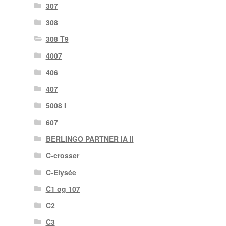
307
308
308 T9
4007
406
407
5008 I
607
BERLINGO PARTNER IA II
C-crosser
C-Elysée
C1 og 107
C2
C3