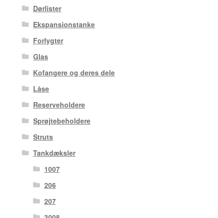
Dørlister
Ekspansionstanke
Forlygter
Glas
Kofangere og deres dele
Låse
Reserveholdere
Sprøjtebeholdere
Struts
Tankdæksler
1007
206
207
3008