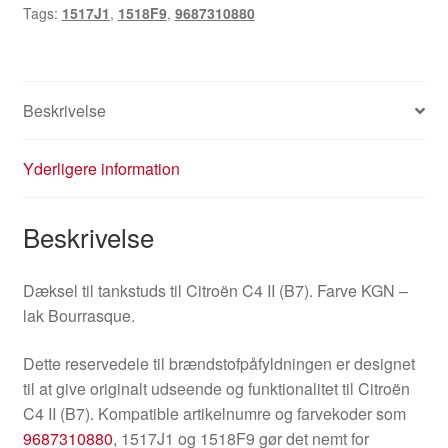
Tags:
1517J1
,
1518F9
,
9687310880
1517J1
1518F9
antal
Beskrivelse
Yderligere information
Beskrivelse
Dæksel til tankstuds til Citroën C4 II (B7). Farve KGN –
lak Bourrasque.
Dette reservedele til brændstofpåfyldningen er designet
til at give originalt udseende og funktionalitet til Citroën
C4 II (B7). Kompatible artikelnumre og farvekoder som
9687310880
, 1517J1 og 1518F9 gør det nemt for