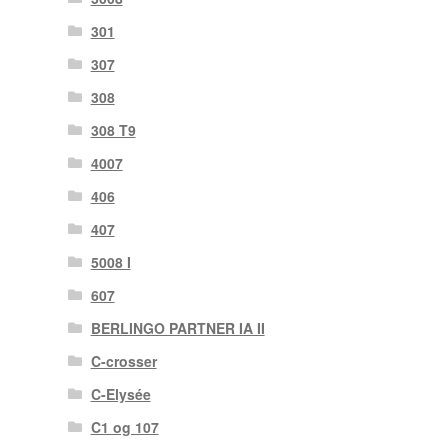
301
307
308
308 T9
4007
406
407
5008 I
607
BERLINGO PARTNER IA II
C-crosser
C-Elysée
C1 og 107