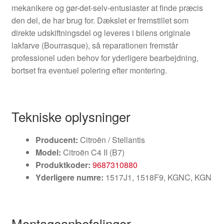
mekanikere og gør-det-selv-entusiaster at finde præcis
den del, de har brug for. Dækslet er fremstillet som
direkte udskiftningsdel og leveres i bilens originale
lakfarve (Bourrasque), så reparationen fremstår
professionel uden behov for yderligere bearbejdning,
bortset fra eventuel polering efter montering.
Tekniske oplysninger
Producent:
Citroën / Stellantis
Model:
Citroën C4 II (B7)
Produktkoder:
9687310880
Yderligere numre:
1517J1, 1518F9, KGNC, KGN
Montageanbefalinger