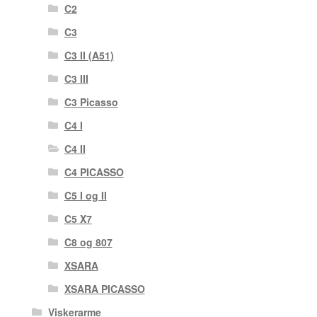
C2
C3
C3 II (A51)
C3 III
C3 Picasso
C4 I
C4 II
C4 PICASSO
C5 I og II
C5 X7
C8 og 807
XSARA
XSARA PICASSO
Viskerarme