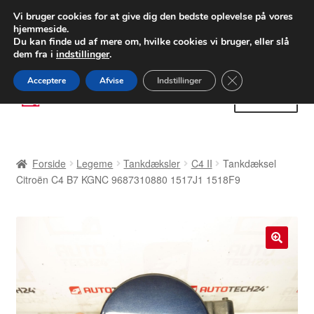
LEVERING fra 55 kr.
Vi bruger cookies for at give dig den bedste oplevelse på vores
hjemmeside.
FEDEX verdensomspændende forsendelse
Du kan finde ud af mere om, hvilke cookies vi bruger, eller slå
dem fra i
indstillinger
.
80 82 72 02
Man-fre 9-16
Close GDPR Cooki
Acceptere
Afvise
Indstillinger
Spring
Spring
Menu
til
til
navigation
indhold
Forside
Forside
Legeme
Tankdæksler
C4 II
Tankdæksel
Betalinger
Citroën C4 B7 KGNC 9687310880 1517J1 1518F9
Kasse
Klage
🔍
Klageprocedure