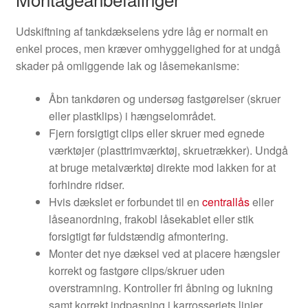
Udskiftning af tankdækselens ydre låg er normalt en
enkel proces, men kræver omhyggelighed for at undgå
skader på omliggende lak og låsemekanisme:
Åbn tankdøren og undersøg fastgørelser (skruer
eller plastklips) i hængselområdet.
Fjern forsigtigt clips eller skruer med egnede
værktøjer (plasttrimværktøj, skruetrækker). Undgå
at bruge metalværktøj direkte mod lakken for at
forhindre ridser.
Hvis dækslet er forbundet til en
centrallås
eller
låseanordning, frakobl låsekablet eller stik
forsigtigt før fuldstændig afmontering.
Monter det nye dæksel ved at placere hængsler
korrekt og fastgøre clips/skruer uden
overstramning. Kontroller fri åbning og lukning
samt korrekt indpasning i karrosseriets linjer.