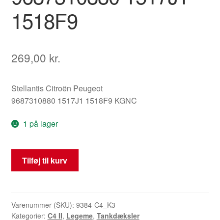
1518F9
269,00
kr.
Stellantis Citroën Peugeot
9687310880 1517J1 1518F9 KGNC
1 på lager
Tankdæksel
Tilføj til kurv
Citroën
C4
B7
KGNC
Varenummer (SKU):
9384-C4_K3
Kategorier:
C4 II
,
Legeme
,
Tankdæksler
9687310880