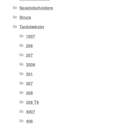
Sprøjtebeholdere
Struts
Tankdæksler
1007
206
207
3008
301
307
308
308 T9
4007
406