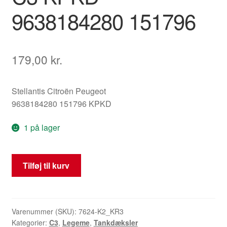
9638184280 151796
179,00
kr.
Stellantis Citroën Peugeot
9638184280 151796 KPKD
1 på lager
Tankdæksel,
Tilføj til kurv
tankafdækning
Citroën
C3
KPKD
Varenummer (SKU):
7624-K2_KR3
Kategorier:
C3
,
Legeme
,
Tankdæksler
9638184280