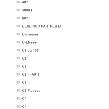
407
5008 I
607
BERLINGO PARTNER IA II
C-crosser
C-Elysée
C1 og 107
C2
C3
C3 II (A51)
C3 III
C3 Picasso
C4 I
C4 II