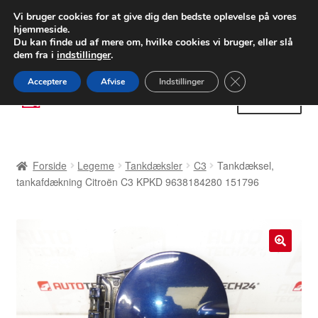
LEVERING fra 55 kr.
Vi bruger cookies for at give dig den bedste oplevelse på vores
hjemmeside.
FEDEX verdensomspændende forsendelse
Du kan finde ud af mere om, hvilke cookies vi bruger, eller slå
dem fra i
indstillinger
.
80 82 72 02
Man-fre 9-16
Close GDPR Cooki
Acceptere
Afvise
Indstillinger
Spring
Spring
Menu
til
til
navigation
indhold
Forside
Forside
Legeme
Tankdæksler
C3
Tankdæksel,
Betalinger
tankafdækning Citroën C3 KPKD 9638184280 151796
Kasse
Klage
🔍
Klageprocedure