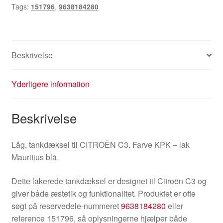
Tags:
151796
,
9638184280
151796
antal
Beskrivelse
Yderligere information
Beskrivelse
Låg, tankdæksel til CITROËN C3. Farve KPK – lak
Mauritius blå.
Dette lakerede tankdæksel er designet til Citroën C3 og
giver både æstetik og funktionalitet. Produktet er ofte
søgt på reservedele-nummeret
9638184280
eller
reference 151796, så oplysningerne hjælper både