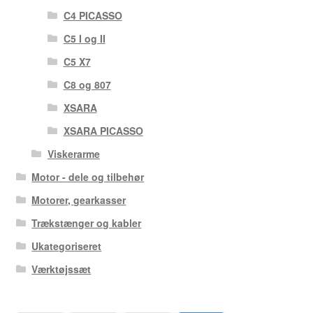
C4 PICASSO
C5 I og II
C5 X7
C8 og 807
XSARA
XSARA PICASSO
Viskerarme
Motor - dele og tilbehør
Motorer, gearkasser
Trækstænger og kabler
Ukategoriseret
Værktøjssæt