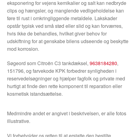
eksponering for vejens kemikalier og salt kan nedbryde
clips og hængsler, og manglende vedligeholdelse kan
føre til rust i omkringliggende metaldele. Lakskader
opstår typisk ved små stød eller slid og kan forværres,
hvis ikke de behandles, hvilket giver behov for
udskiftning for at genskabe bilens udseende og beskytte
mod korrosion.
Søgeord som Citroën C3 tankdæksel,
9638184280
,
151796, og farvekode KPK forbedrer synligheden i
reservedelsøgninger og hjælper fagfolk og private med
hurtigt at finde den rette komponent til reparation eller
kosmetisk istandsættelse.
Medmindre andet er angivet i beskrivelsen, er alle fotos
illustrative.
Vi forbeholder os retten til at erstatte den bestilte