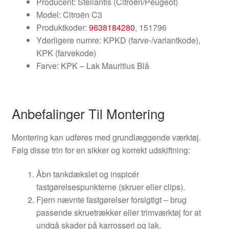
Producent: Stellantis (Citroën/Peugeot)
Model: Citroën C3
Produktkoder:
9638184280
, 151796
Yderligere numre: KPKD (farve-/variantkode),
KPK (farvekode)
Farve: KPK – Lak Mauritius Blå
Anbefalinger Til Montering
Montering kan udføres med grundlæggende værktøj.
Følg disse trin for en sikker og korrekt udskiftning:
Åbn tankdækslet og inspicér
fastgørelsespunkterne (skruer eller clips).
Fjern nævnte fastgørelser forsigtigt – brug
passende skruetrækker eller trimværktøj for at
undgå skader på karrosseri og lak.