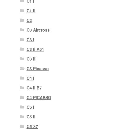
C1 I
C1 II
C2
C3 Aircross
C3 I
C3 II A51
C3 III
C3 Picasso
C4 I
C4 II B7
C4 PICASSO
C5 I
C5 II
C5 X7