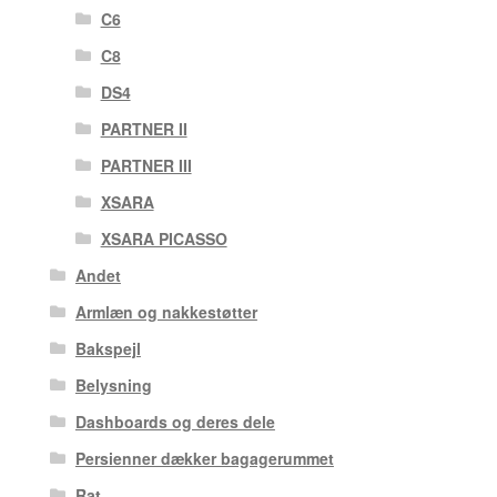
C6
C8
DS4
PARTNER II
PARTNER III
XSARA
XSARA PICASSO
Andet
Armlæn og nakkestøtter
Bakspejl
Belysning
Dashboards og deres dele
Persienner dækker bagagerummet
Rat