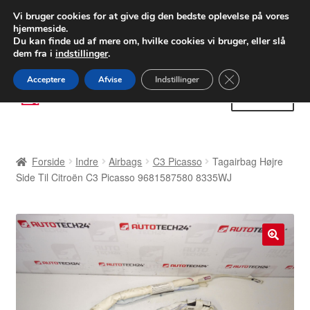
LEVERING fra 55 kr.
Vi bruger cookies for at give dig den bedste oplevelse på vores
hjemmeside.
FEDEX verdensomspændende forsendelse
Du kan finde ud af mere om, hvilke cookies vi bruger, eller slå
dem fra i
indstillinger
.
80 82 72 02
Man-fre 9-16
Close GDPR Cooki
Acceptere
Afvise
Indstillinger
Spring
Spring
Menu
til
til
navigation
indhold
Forside
Forside
Indre
Airbags
C3 Picasso
Tagairbag Højre
Betalinger
Side Til Citroën C3 Picasso 9681587580 8335WJ
Kasse
Klage
🔍
Klageprocedure