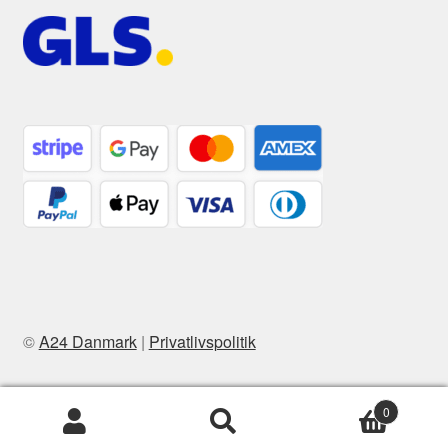
©
A24 Danmark
|
Privatlivspolitik
0
Søg
Søg
efter: