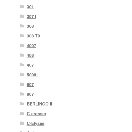
301
307 I
308
308 T9
4007
406
407
5008 I
607
807
BERLINGO II
C-crosser
C-Elysée