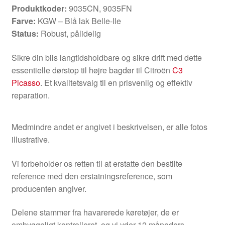
Produktkoder:
9035CN, 9035FN
Farve:
KGW – Blå lak Belle-Ile
Status:
Robust, pålidelig
Sikre din bils langtidsholdbare og sikre drift med dette
essentielle dørstop til højre bagdør til Citroën
C3
Picasso
. Et kvalitetsvalg til en prisvenlig og effektiv
reparation.
Medmindre andet er angivet i beskrivelsen, er alle fotos
illustrative.
Vi forbeholder os retten til at erstatte den bestilte
reference med den erstatningsreference, som
producenten angiver.
Delene stammer fra havarerede køretøjer, de er
omhyggeligt kontrolleret, og vi yder 12 måneders