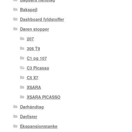
Bakspejl
Dashboard fyldstoffer
Døren stopper
207
308 T9
C1 og 107
C3 Picasso
C5 X7
XSARA
XSARA PICASSO
Dørhåndtag
Dørlister
Ekspansionstanke