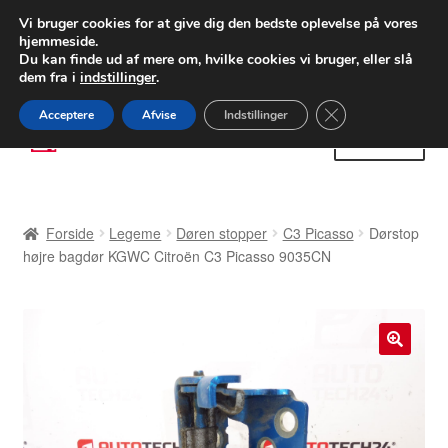
LEVERING fra 55 kr.
Vi bruger cookies for at give dig den bedste oplevelse på vores
hjemmeside.
FEDEX verdensomspændende forsendelse
Du kan finde ud af mere om, hvilke cookies vi bruger, eller slå
dem fra i
indstillinger
.
80 82 72 02
Man-fre 9-16
Close GDPR Cooki
Acceptere
Afvise
Indstillinger
Spring
Spring
Menu
til
til
navigation
indhold
Forside
Forside
Legeme
Døren stopper
C3 Picasso
Dørstop
Betalinger
højre bagdør KGWC Citroën C3 Picasso 9035CN
Kasse
Klage
🔍
Klageprocedure