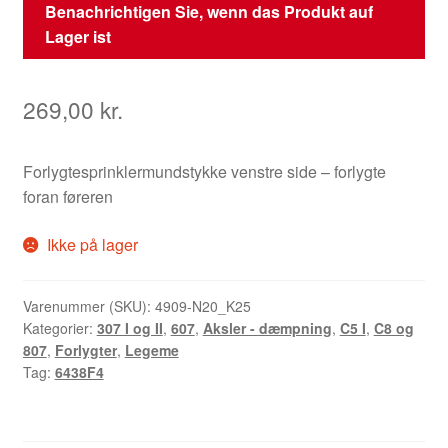
Benachrichtigen Sie, wenn das Produkt auf
Lager ist
269,00
kr.
Forlygtesprinklermundstykke venstre side – forlygte
foran føreren
Ikke på lager
Varenummer (SKU):
4909-N20_K25
Kategorier:
307 I og II
,
607
,
Aksler - dæmpning
,
C5 I
,
C8 og
807
,
Forlygter
,
Legeme
Tag:
6438F4