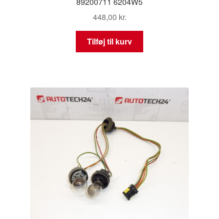
89200711 6204W5
448,00
kr.
Tilføj til kurv