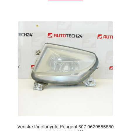
Venstre tågeforlygte Peugeot 607 9629555880