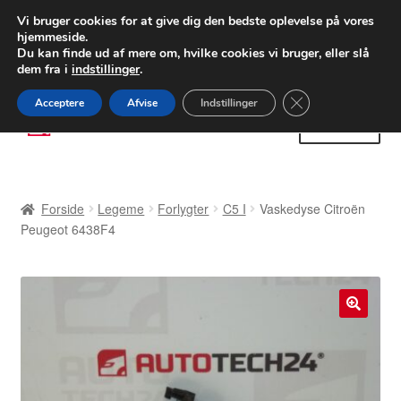
LEVERING fra 55 kr.
Vi bruger cookies for at give dig den bedste oplevelse på vores
hjemmeside.
FEDEX verdensomspændende forsendelse
Du kan finde ud af mere om, hvilke cookies vi bruger, eller slå
dem fra i
indstillinger
.
80 82 72 02
Man-fre 9-16
Close GDPR Cooki
Acceptere
Afvise
Indstillinger
Spring
Spring
Menu
til
til
navigation
indhold
Forside
Forside
Legeme
Forlygter
C5 I
Vaskedyse Citroën
Betalinger
Peugeot 6438F4
Kasse
Klage
🔍
Klageprocedure