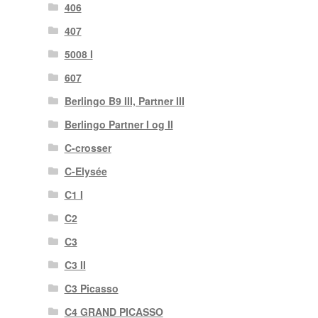
406
407
5008 I
607
Berlingo B9 III, Partner III
Berlingo Partner I og II
C-crosser
C-Elysée
C1 I
C2
C3
C3 II
C3 Picasso
C4 GRAND PICASSO