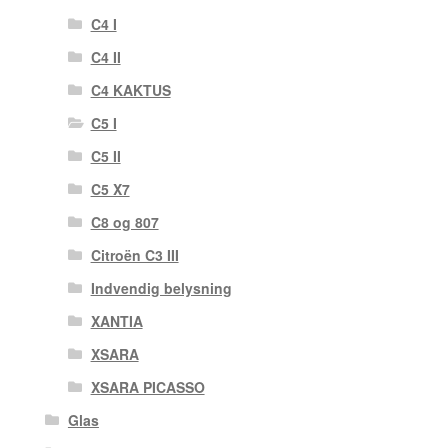
C4 I
C4 II
C4 KAKTUS
C5 I
C5 II
C5 X7
C8 og 807
Citroën C3 III
Indvendig belysning
XANTIA
XSARA
XSARA PICASSO
Glas