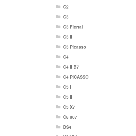
C2
C3
C3 Flertal
C3 II
C3 Picasso
C4
C4 II B7
C4 PICASSO
C5 I
C5 II
C5 X7
C8 807
DS4