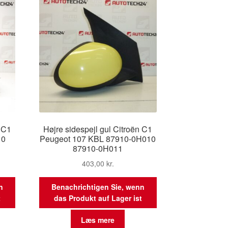
 C1
Højre sidespejl gul Citroën C1
10
Peugeot 107 KBL 87910-0H010
87910-0H011
403,00
kr.
n
Benachrichtigen Sie, wenn
t
das Produkt auf Lager ist
Læs mere