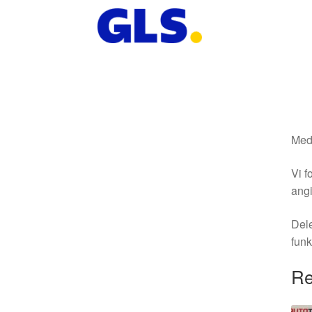
Medm
Vi f
angi
Dele
funk
Re