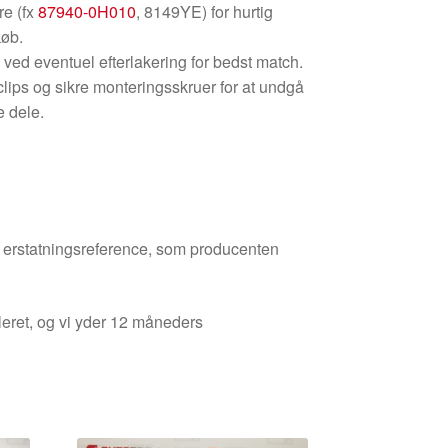
re (fx
87940-0H010
, 8149YE) for hurtig
køb.
ed eventuel efterlakering for bedst match.
lips og sikre monteringsskruer for at undgå
e dele.
den erstatningsreference, som producenten
leret, og vi yder 12 måneders