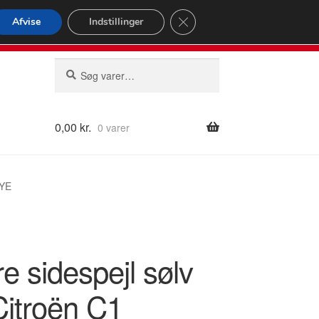
omspændende forsendelse
Close GDPR Cookie Banner
Afvise
Indstillinger
2 02
Man-fre 9-16
Søg
Søg
efter:
0,00
kr.
0 varer
9YE
e sidespejl sølv
itroën C1