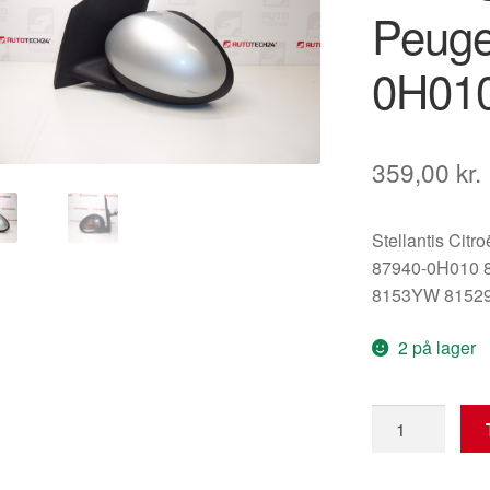
Peuge
0H01
359,00
kr.
Stellantis Citr
87940-0H010 
8153YW 8152
2 på lager
Venstre
sidespejl
sølv