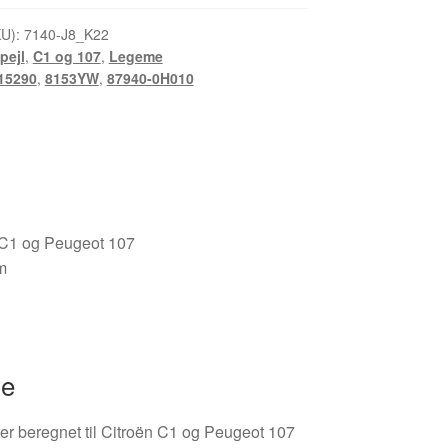
KU):
7140-J8_K22
pejl
,
C1 og 107
,
Legeme
15290
,
8153YW
,
87940-0H010
n C1 og Peugeot 107
m
se
 er beregnet til Citroën C1 og Peugeot 107