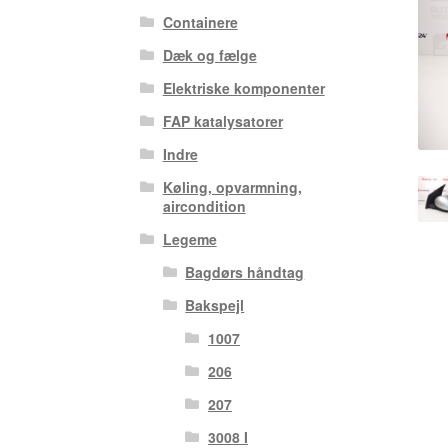
Containere
Dæk og fælge
Elektriske komponenter
FAP katalysatorer
Indre
Køling, opvarmning,
aircondition
Legeme
Bagdørs håndtag
Bakspejl
1007
206
207
3008 I