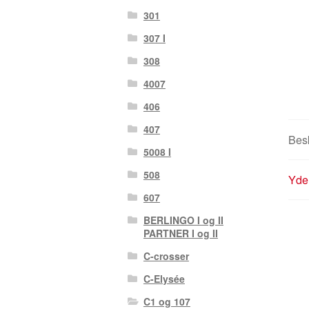
301
307 I
308
4007
406
407
Besk
5008 I
508
Yder
607
BERLINGO I og II
PARTNER I og II
C-crosser
C-Elysée
C1 og 107