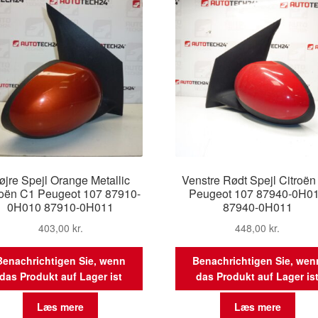
øjre Spejl Orange Metallic
Venstre Rødt Spejl Citroën
roën C1 Peugeot 107 87910-
Peugeot 107 87940-0H0
0H010 87910-0H011
87940-0H011
403,00
kr.
448,00
kr.
Benachrichtigen Sie, wenn
Benachrichtigen Sie, wen
das Produkt auf Lager ist
das Produkt auf Lager is
Læs mere
Læs mere