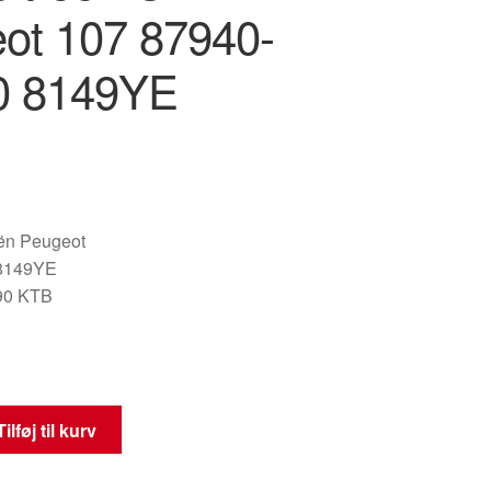
ot 107 87940-
0 8149YE
oën Peugeot
8149YE
90 KTB
Tilføj til kurv