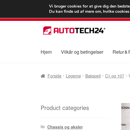
LEVERING fra 55
Vi bruger cookies for at give dig den bedst
Du kan finde ud af mere om, hvilke cookies v
Spring
Spring
til
til
navigation
indhold
Hjem
Vilkår og betingelser
Retur &
Forside
Betalinger
Kasse
Klage
Klageproced
Forside
Legeme
Bakspejl
C1 og 107
Vilkår og betingelser
Product categories
Chassis og aksler