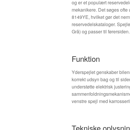
og er et populært reservedel
mekanikere. Det søges ofte
8149YE, hvilket gør det nemt
reservedelskataloger. Spejle
Grå) og passer til førersiden.
Funktion
Yderspejlet genskaber bilens
korrekt udsyn bag og til sid
understøtte elektrisk justeri
sammenfoldningsmekanisme.
venstre spejl med karrosseril
Tekniske oplysni