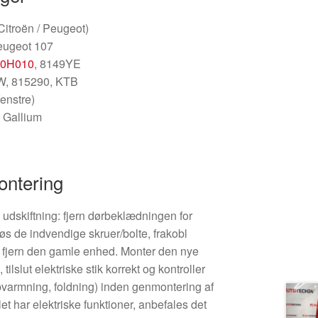
(Citroën / Peugeot)
eugeot 107
-0H010
, 8149YE
W, 815290, KTB
Venstre)
 Gallium
ontering
d udskiftning: fjern dørbeklædningen for
løs de indvendige skruer/bolte, frakobl
og fjern den gamle enhed. Monter den nye
ilslut elektriske stik korrekt og kontroller
 opvarmning, foldning) inden genmontering af
t har elektriske funktioner, anbefales det