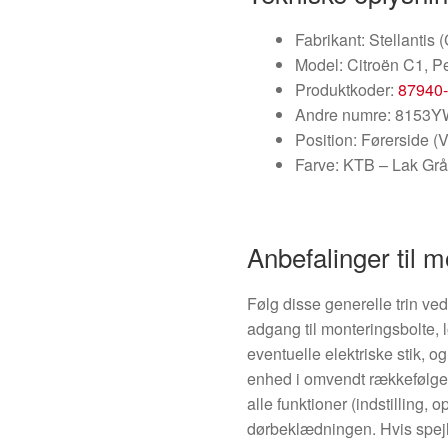
Fabrikant: Stellantis 
Model: Citroën C1, P
Produktkoder:
87940
Andre numre: 8153Y
Position: Førerside (
Farve: KTB – Lak Grå
Anbefalinger til m
Følg disse generelle trin ve
adgang til monteringsbolte, 
eventuelle elektriske stik, 
enhed i omvendt rækkefølge, t
alle funktioner (indstilling,
dørbeklædningen. Hvis spejle