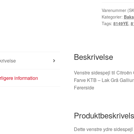
KTB
Citroën
Varenummer (S
Kategorier:
Baks
C1
Tags:
8149YE
,
8
Peugeot
107
87940-
0H010
Beskrivelse
8149YE
rivelse
antal
Venstre sidespejl til Citroë
ligere information
Farve KTB – Lak Grå Galliu
Førerside
Produktbeskrivel
Dette venstre ydre sidespejl