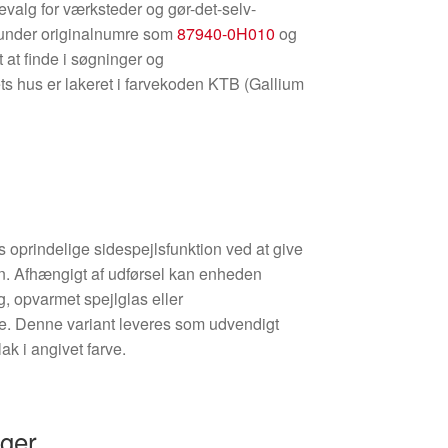
evalg for værksteder og gør-det-selv-
 under originalnumre som
87940-0H010
og
 at finde i søgninger og
ts hus er lakeret i farvekoden KTB (Gallium
 oprindelige sidespejlsfunktion ved at give
en. Afhængigt af udførsel kan enheden
ng, opvarmet spejlglas eller
 Denne variant leveres som udvendigt
ak i angivet farve.
nger