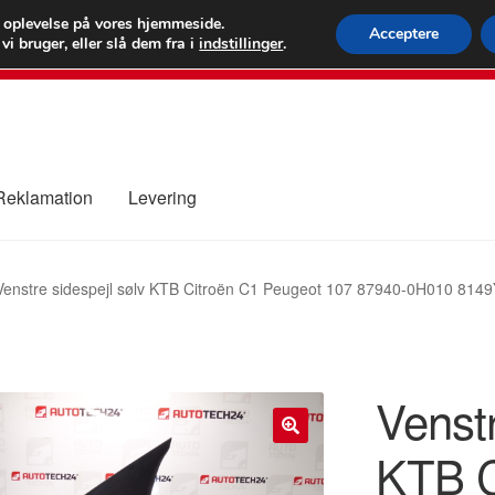
 kr.
FEDEX verdens
e oplevelse på vores hjemmeside.
Acceptere
i bruger, eller slå dem fra i
indstillinger
.
80 82 7
 Reklamation
Levering
ure
Kontakte
Kurv
Levering
Min Konto
Om os
Privatlivspolitik
Venstre sidespejl sølv KTB Citroën C1 Peugeot 107 87940-0H010 814
Venstr
KTB C
🔍