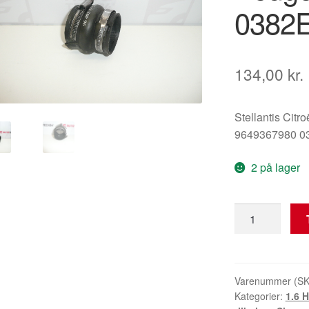
0382
134,00
kr.
Stellantis Citr
9649367980 0
2 på lager
Slange
1.6
HDI
Citroën
Peugeot
Varenummer (S
Kategorier:
1.6 H
9649367980