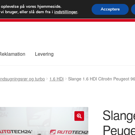
 kr.
FEDEX verdens
e oplevelse på vores hjemmeside.
Acceptere
i bruger, eller slå dem fra i
indstillinger
.
80 82 7
 Reklamation
Levering
ure
Kontakte
Kurv
Levering
Min Konto
Om os
Privatlivspolitik
 indsugningsrør og turbo
1.6 HDi
Slange 1.6 HDI Citroën Peugeot 
Slang
Peuge
🔍