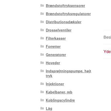
Brændstoftryksensorer
Brændstoftryksregulatorer
Distributionsdæksler
Drosselventiler
Besk
Filterkasser
Forretter
Yder
Generatorer
Hoveder
Indsprøjtningspumpe. højt
tryk
Injektioner
Kabelbaner, reb
Koblingscylindre
Låg