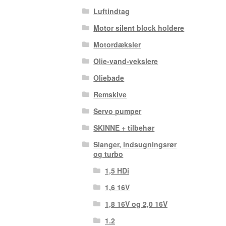
Luftindtag
Motor silent block holdere
Motordæksler
Olie-vand-vekslere
Oliebade
Remskive
Servo pumper
SKINNE + tilbehør
Slanger, indsugningsrør
og turbo
1,5 HDi
1,6 16V
1,8 16V og 2,0 16V
1.2