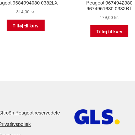
ugeot 9684994080 0382LX
Peugeot 9674942380
9674951680 0382RT
314,00
kr.
179,00
kr.
Tilføj til kurv
Tilføj til kurv
Citroën Peugeot reservedele
Privatlivspolitik