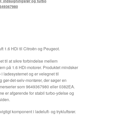
r, indsugningsrør og turbo
649367980
luft 1.6 HDi til Citroën og Peugeot.
 til at sikre forbindelse mellem
stem på 1.6 HDi-motorer. Produktet mindsker
ab i ladesystemet og er velegnet til
g gør-det-selv-montører, der søger en
mmerserier som 9649367980 eller 0382EA.
e er afgørende for stabil turbo-ydelse og
siden.
gtigt komponent i ladeluft- og trykluftsrør.