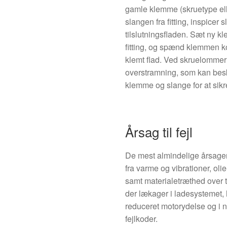
gamle klemme (skruetype ell
slangen fra fitting, inspicer 
tilslutningsfladen. Sæt ny 
fitting, og spænd klemmen ko
klemt flad. Ved skruelommer:
overstramning, som kan besk
klemme og slange for at sikr
Årsag til fejl
De mest almindelige årsager 
fra varme og vibrationer, olie
samt materialetræthed over 
der lækager i ladesystemet, h
reduceret motorydelse og i n
fejlkoder.