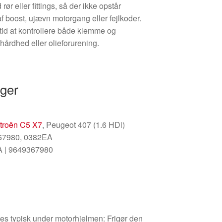
ør eller fittings, så der ikke opstår
 af boost, ujævn motorgang eller fejlkoder.
tid at kontrollere både klemme og
 hårdhed eller olieforurening.
nger
troën C5 X7
, Peugeot 407 (1.6 HDi)
367980, 0382EA
A | 9649367980
s typisk under motorhjelmen: Frigør den