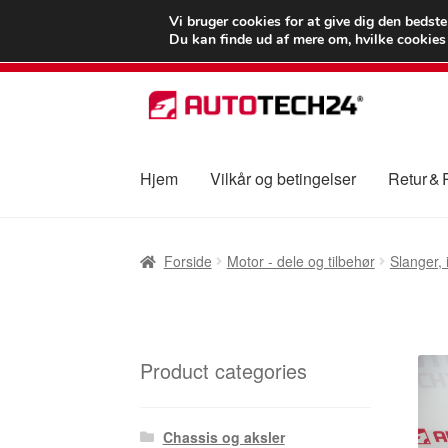
LEVERING fra 55
Vi bruger cookies for at give dig den bedst
Du kan finde ud af mere om, hvilke cookies v
Spring
Spring
til
til
navigation
indhold
Hjem
Vilkår og betingelser
Retur &
Forside
Betalinger
Kasse
Klage
Klageproced
Forside
Motor - dele og tilbehør
Slanger,
Vilkår og betingelser
Product categories
Chassis og aksler