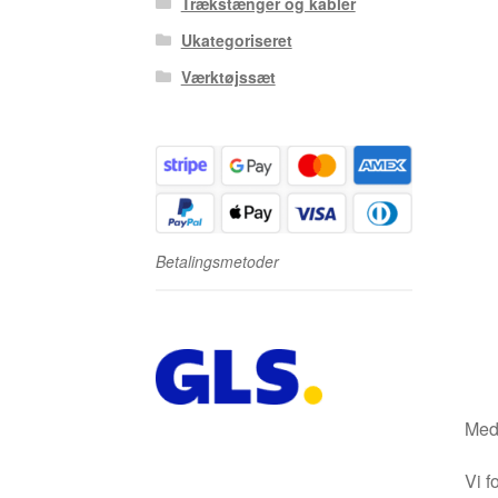
Trækstænger og kabler
Ukategoriseret
Værktøjssæt
Betalingsmetoder
Medm
Vi f