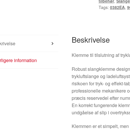
tilbehør
,
Slange
0382EA
Tags:
0382EA
,
9
antal
Beskrivelse
rivelse
Klemme til tilslutning af tryk
ligere information
Robust slangklemme designet
trykluftslange og ladeluftsy
risikoen for tryk- og effekt-t
professionelle mekanikere o
præcis reservedel efter nu
En korrekt fungerende klemm
undgåelse af slip i overtryks
Klemmen er et simpelt, men vi