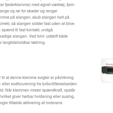
er fjederklemme) med egnet værktøj, fjern
slange og rør for skader og rengør
klemme på slangen, skub slangen helt på
rrekt, så slangen sidder fast uden at blive
 spænd til fast kontakt, undgå
adige slangen. Ved tvivl: udskift både
e langtidsholdbar tætning.
til at denne klemme svigter er påvirkning
- eller sodforurening fra turbo/tilførselssiden
tid. Når klemmen mister spændkraft, opstår
vilket giver hørbar hvidsning eller susing,
ogle tilfælde aktivering af motorens