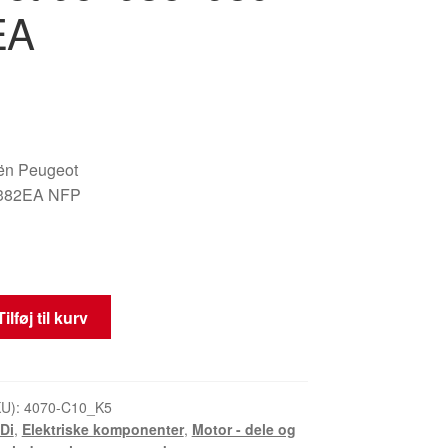
EA
oën Peugeot
382EA NFP
Tilføj til kurv
KU):
4070-C10_K5
Di
,
Elektriske komponenter
,
Motor - dele og