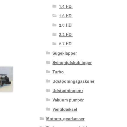
1.4 HDi
1.6 HDi
2.0 HDi
2.2 HDI
2.7 HDI
Sugeklapper
Svinghjulskoblinger
Turbo
Udstødningsgaskøler
Udstødningsrør
Vakuum pumper
Ventildæksel
Motorer, gearkasser