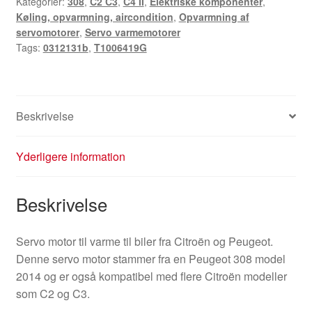
Kategorier:
308
,
C2 C3
,
C4 II
,
Elektriske komponenter
,
Køling, opvarmning, aircondition
,
Opvarmning af
servomotorer
,
Servo varmemotorer
Tags:
0312131b
,
T1006419G
Beskrivelse
Yderligere information
Beskrivelse
Servo motor til varme til biler fra Citroën og Peugeot.
Denne servo motor stammer fra en Peugeot 308 model
2014 og er også kompatibel med flere Citroën modeller
som C2 og C3.