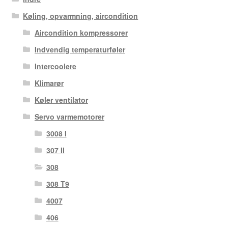
Køling, opvarmning, aircondition
Aircondition kompressorer
Indvendig temperaturføler
Intercoolere
Klimarør
Køler ventilator
Servo varmemotorer
3008 I
307 II
308
308 T9
4007
406