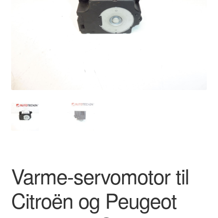
Kontakte
Kurv
Levering
Min Konto
Om os
Privatlivspolitik
Vilkår og betingelser
Varme-servomotor til
Citroën og Peugeot