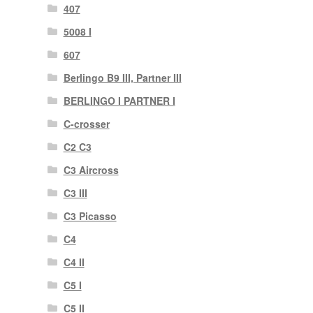
407
5008 I
607
Berlingo B9 III, Partner III
BERLINGO I PARTNER I
C-crosser
C2 C3
C3 Aircross
C3 III
C3 Picasso
C4
C4 II
C5 I
C5 II