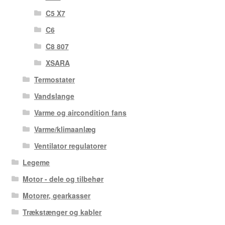
C5 X7
C6
C8 807
XSARA
Termostater
Vandslange
Varme og aircondition fans
Varme/klimaanlæg
Ventilator regulatorer
Legeme
Motor - dele og tilbehør
Motorer, gearkasser
Trækstænger og kabler