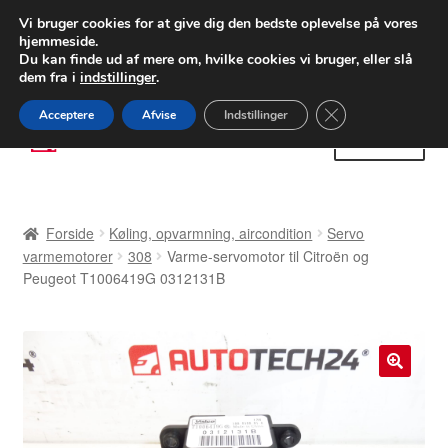
LEVERING fra 55 kr.
Vi bruger cookies for at give dig den bedste oplevelse på vores
hjemmeside.
FEDEX verdensomspændende forsendelse
Du kan finde ud af mere om, hvilke cookies vi bruger, eller slå
dem fra i
indstillinger
.
80 82 72 02
Man-fre 9-16
Close GDPR Cooki
Acceptere
Afvise
Indstillinger
Spring
Spring
Menu
til
til
navigation
indhold
Forside
Forside
Køling, opvarmning, aircondition
Servo
Betalinger
varmemotorer
308
Varme-servomotor til Citroën og
Peugeot T1006419G 0312131B
Kasse
Klage
🔍
Klageprocedure