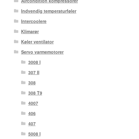
Aircondition kompressorer
Indvendig temperaturføler
Intercoolere
Klimarør
Køler ventilator
Servo varmemotorer
3008 I
307 II
308
308 T9
4007
406
407
5008 I