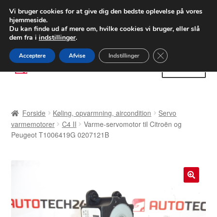
LEVERING fra 55 kr.
Vi bruger cookies for at give dig den bedste oplevelse på vores
hjemmeside.
FEDEX verdensomspændende forsendelse
Du kan finde ud af mere om, hvilke cookies vi bruger, eller slå
dem fra i
indstillinger
.
80 82 72 02
Man-fre 9-16
Close GDPR Cooki
Acceptere
Afvise
Indstillinger
Spring
Spring
Menu
til
til
navigation
indhold
Forside
Forside
Køling, opvarmning, aircondition
Servo
Betalinger
varmemotorer
C4 II
Varme-servomotor til Citroën og
Peugeot T1006419G 0207121B
Kasse
Klage
🔍
Klageprocedure