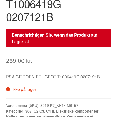
T1006419G
0207121B
Benachrichtigen Sie, wenn das Produkt auf
Lager ist
269,00
kr.
PSA CITROEN PEUGEOT T1006419G 0207121B
Ikke på lager
Varenummer (SKU):
8019-K7_KR14 M6157
Kategorier:
308
,
C2 C3
,
C4 II
,
Elektriske komponenter
,
Køling, opvarmning, aircondition
,
Opvarmning af