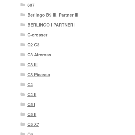
607
Berlingo B9 III, Partner III
BERLINGO I PARTNER I
C-crosser
C2 C3
C3 Aircross
C3 III
C3 Picasso
C4
C4 II
C5 I
C5 II
C5 X7
C6