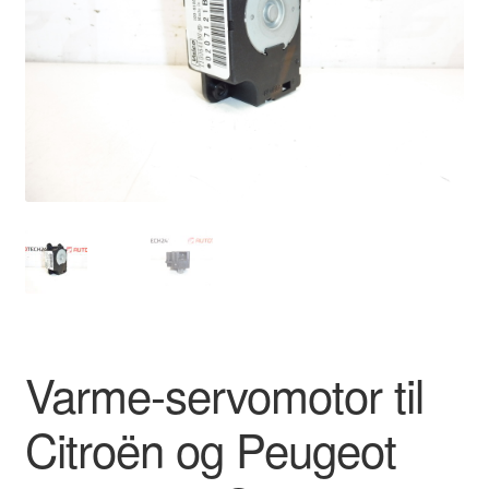
Kontakte
Kurv
Levering
Min Konto
Om os
Privatlivspolitik
Vilkår og betingelser
Varme-servomotor til
Citroën og Peugeot