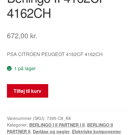
4162CH
672,00
kr.
PSA CITROEN PEUGEOT 4162CF 4162CH
1 på lager
Sæt
Tilføj til kurv
af
2
nøgler
og
Varenummer (SKU):
7395-C8_K8
Kategorier:
BERLINGO I II PARTNER I II
,
BERLINGO II
låse
PARTNER II
,
Dørlåse og nøgler
,
Elektriske komponenter
,
til