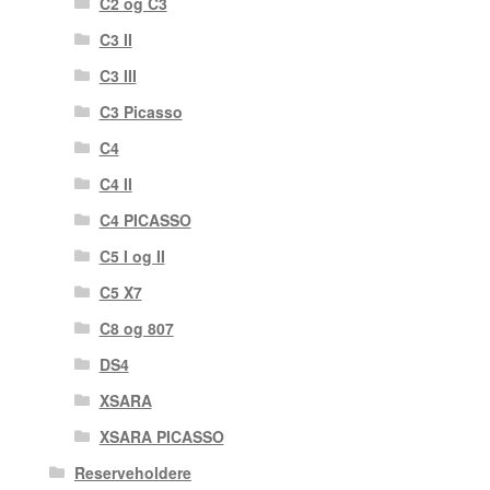
C2 og C3
C3 II
C3 III
C3 Picasso
C4
C4 II
C4 PICASSO
C5 I og II
C5 X7
C8 og 807
DS4
XSARA
XSARA PICASSO
Reserveholdere