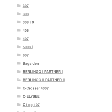
307
308
308 T9
406
407
5008 I
607
Bagsiden
BERLINGO I PARTNER I
BERLINGO II PARTNER II
C-Crosser 4007
C-ELYSEE
C1 og 107