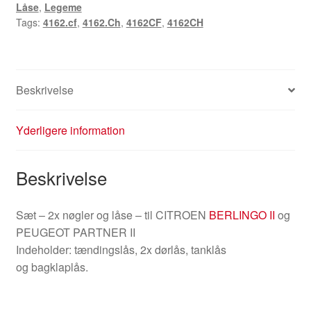
Låse
,
Legeme
Citroën
Tags:
4162.cf
,
4162.Ch
,
4162CF
,
4162CH
Berlingo
II
4162CF
4162CH
Beskrivelse
antal
Yderligere information
Beskrivelse
Sæt – 2x nøgler og låse – til CITROEN
BERLINGO II
og
PEUGEOT PARTNER II
Indeholder: tændingslås, 2x dørlås, tanklås
og bagklaplås.