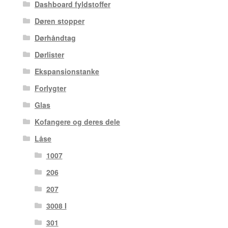
Dashboard fyldstoffer
Døren stopper
Dørhåndtag
Dørlister
Ekspansionstanke
Forlygter
Glas
Kofangere og deres dele
Låse
1007
206
207
3008 I
301