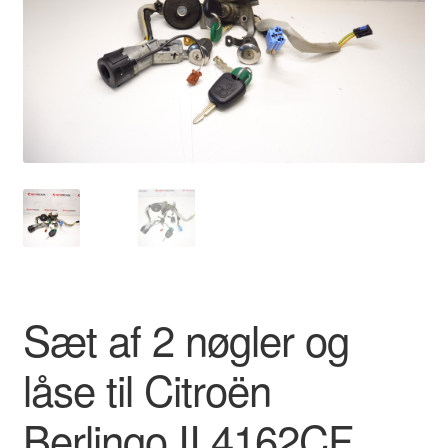
Kontakte
Kurv
Levering
Min Konto
Om os
Privatlivspolitik
Sæt af 2 nøgler og
Vilkår og betingelser
låse til Citroën
Berlingo II 4162CF