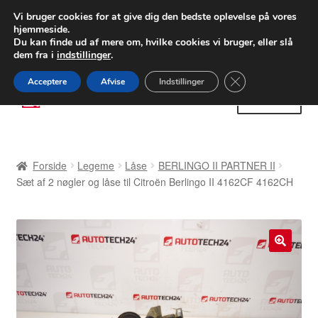
LEVERING fra 55 kr.
Vi bruger cookies for at give dig den bedste oplevelse på vores
hjemmeside.
FEDEX verdensomspændende forsendelse
Du kan finde ud af mere om, hvilke cookies vi bruger, eller slå
dem fra i
indstillinger
.
80 82 72 02
Man-fre 9-16
Close GDPR Cooki
Acceptere
Afvise
Indstillinger
Spring
Spring
Menu
til
til
navigation
indhold
Forside
Forside
Legeme
Låse
BERLINGO II PARTNER II
Betalinger
Sæt af 2 nøgler og låse til Citroën Berlingo II 4162CF 4162CH
Kasse
Klage
🔍
Klageprocedure