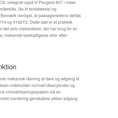
 C8, velegnet også til Peugeot 807 i visse
rdørslås, lås til tankdæksel og
 Bemærk venligst, at passagersidens dørlås
Y4 og 4162Y2. Dette sæt er et praktisk
ør-det-selv-mekanikere, der har brug for en
ge, mekanisk beskadigelse eller efter
nktion
rer mekanisk låsning af døre og adgang til
ksen indeholder normalt låsecylinder og
ens immobiliseringssystem via en
orrekt montering genskabes sikker adgang