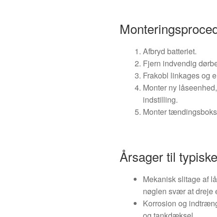
Monteringsproced
Afbryd batteriet.
Fjern indvendig dørbe
Frakobl linkages og el
Monter ny låseenhed, 
indstilling.
Monter tændingsboks, ti
Årsager til typiske
Mekanisk slitage af l
nøglen svær at dreje el
Korrosion og indtræng
og tankdæksel.