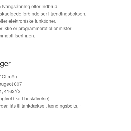
å tvangsåbning eller indbrud.
 beskadigede forbindelser i tændingsboksen,
ller elektroniske funktioner.
 ikke er programmeret eller mister
mmobilliseringen.
nger
/ Citroën
eugeot 807
4, 4162Y2
ivet i kort beskrivelse)
rerdør, lås til tankdæksel, tændingsboks, 1