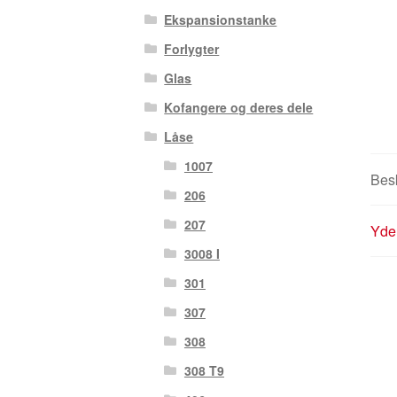
Ekspansionstanke
Forlygter
Glas
Kofangere og deres dele
Låse
1007
Besk
206
207
Yder
3008 I
301
307
308
308 T9