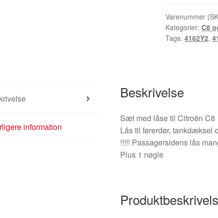
Citroën
C8
Varenummer (S
Kategorier:
C8 o
+
Tags:
4162Y2
,
4
1
nøgle
4162Y4
4162Y2
Beskrivelse
antal
rivelse
Sæt med låse til Citroën C8
ligere information
Lås til førerdør, tankdækse
!!!!! Passagersidens lås mangl
Plus 1 nøgle
Produktbeskrivel