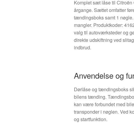
Komplet sæt låse til Citroën
årgange. Sættet omfatter føre
tændingsboks samt 1 nøgle.
mangler. Produktkoder: 4162
valg til autoværksteder og g
direkte udskiftning ved slita
indbrud.
Anvendelse og fu
Dørlåse og tændingsboks sik
bilens tænding. Tændingsbo
kan være forbundet med bil
transponder i nøglen. Ved k
og startfunktion.