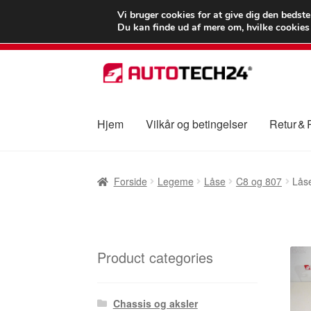
LEVERING fra 55
Vi bruger cookies for at give dig den bedst
Du kan finde ud af mere om, hvilke cookies v
Spring
Spring
til
til
navigation
indhold
Hjem
Vilkår og betingelser
Retur &
Forside
Betalinger
Kasse
Klage
Klageproced
Forside
Legeme
Låse
C8 og 807
Lås
Vilkår og betingelser
Product categories
Chassis og aksler