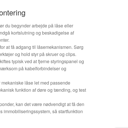
ontering
, før du begynder arbejde på låse eller
ndgå kortslutning og beskadigelse af
nter.
for at få adgang til låsemekanismen. Sørg
ærktøjer og hold styr på skruer og clips.
tes typisk ved at fjerne styringspanel og
mærksom på kabelforbindelser og
r mekaniske låse let med passende
ekanisk funktion af døre og tænding, og test
ponder, kan det være nødvendigt at få den
ns immobiliseringssystem, så startfunktion