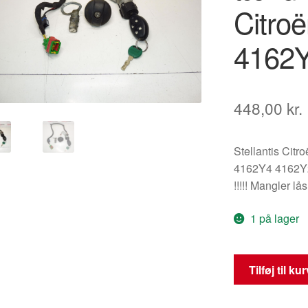
Citro
4162
448,00
kr.
Stellantis Citr
4162Y4 4162Y
!!!!! Mangler lås
1 på lager
Låsesæt
Tilføj til ku
og
tændingskontak