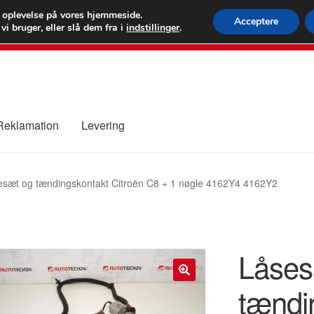
 kr.
FEDEX verdens
e oplevelse på vores hjemmeside.
Acceptere
i bruger, eller slå dem fra i
indstillinger
.
80 82 7
 Reklamation
Levering
ure
Kontakte
Kurv
Levering
Min Konto
Om os
Privatlivspolitik
esæt og tændingskontakt Citroën C8 + 1 nøgle 4162Y4 4162Y2
Låses
tændi
🔍