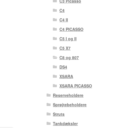
C3 Picasso
C4
C4 II
C4 PICASSO
C5 I og II
C5 X7
C8 og 807
DS4
XSARA
XSARA PICASSO
Reserveholdere
Sprøjtebeholdere
Struts
Tankdæksler