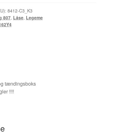
KU):
8412-C3_K3
g 807
,
Låse
,
Legeme
162Y4
l og tændingsboks
er !!!!
se