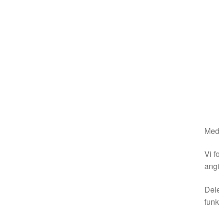
Medm
Vi f
angi
Dele
funk