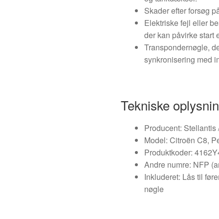
Skader efter forsøg p
Elektriske fejl eller
der kan påvirke start e
Transpondernøgle, der
synkronisering med i
Tekniske oplysni
Producent: Stellantis 
Model: Citroën C8, P
Produktkoder: 4162Y
Andre numre: NFP (ang
Inkluderet: Lås til fø
nøgle