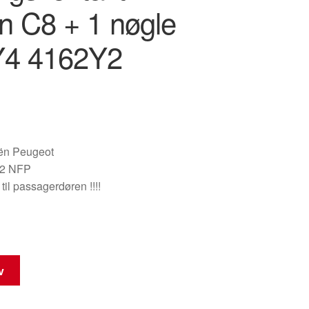
ën C8 + 1 nøgle
Y4 4162Y2
oën Peugeot
2 NFP
 til passagerdøren !!!!
rv
t