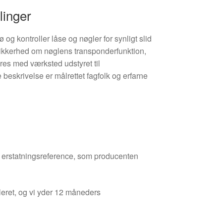
linger
jø og kontroller låse og nøgler for synligt slid
usikkerhed om nøglens transponderfunktion,
es med værksted udstyret til
eskrivelse er målrettet fagfolk og erfarne
den erstatningsreference, som producenten
leret, og vi yder 12 måneders