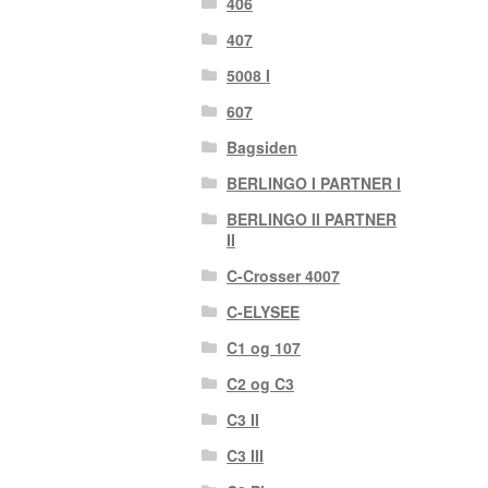
406
407
5008 I
607
Bagsiden
BERLINGO I PARTNER I
BERLINGO II PARTNER
II
C-Crosser 4007
C-ELYSEE
C1 og 107
C2 og C3
C3 II
C3 III