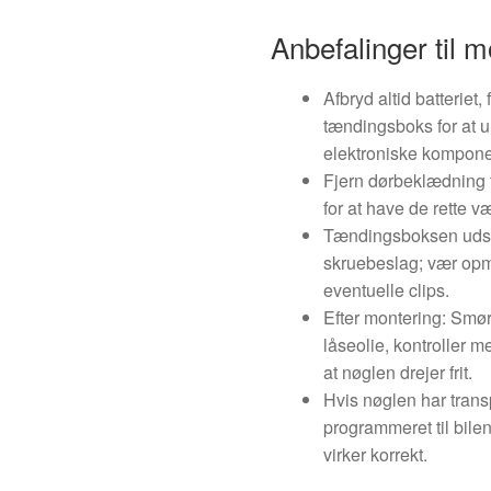
Anbefalinger til m
Afbryd altid batteriet
tændingsboks for at u
elektroniske kompone
Fjern dørbeklædning 
for at have de rette v
Tændingsboksen udskif
skruebeslag; vær op
eventuelle clips.
Efter montering: Smø
låseolie, kontroller m
at nøglen drejer frit.
Hvis nøglen har trans
programmeret til bile
virker korrekt.