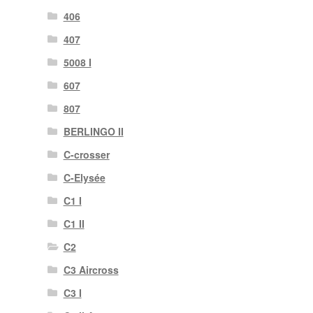
406
407
5008 I
607
807
BERLINGO II
C-crosser
C-Elysée
C1 I
C1 II
C2
C3 Aircross
C3 I