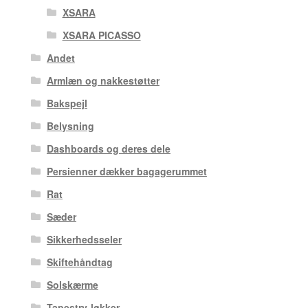
XSARA
XSARA PICASSO
Andet
Armlæn og nakkestøtter
Bakspejl
Belysning
Dashboards og deres dele
Persienner dækker bagagerummet
Rat
Sæder
Sikkerhedsseler
Skiftehåndtag
Solskærme
Tapestry-løkker