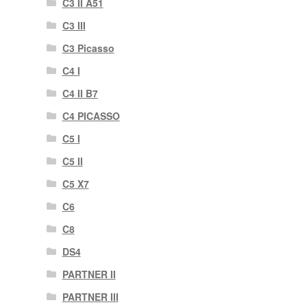
C3 II A51
C3 III
C3 Picasso
C4 I
C4 II B7
C4 PICASSO
C5 I
C5 II
C5 X7
C6
C8
DS4
PARTNER II
PARTNER III