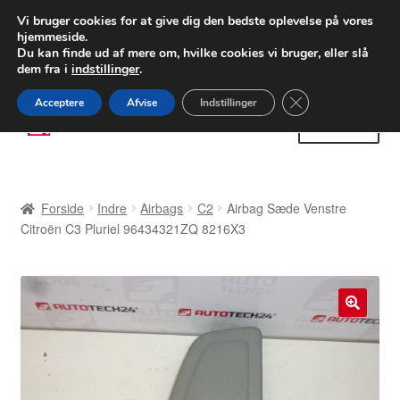
LEVERING fra 55 kr.
Vi bruger cookies for at give dig den bedste oplevelse på vores
hjemmeside.
FEDEX verdensomspændende forsendelse
Du kan finde ud af mere om, hvilke cookies vi bruger, eller slå
dem fra i
indstillinger
.
80 82 72 02
Man-fre 9-16
Close GDPR Cooki
Acceptere
Afvise
Indstillinger
Spring
Spring
Menu
til
til
navigation
indhold
Forside
Forside
Indre
Airbags
C2
Airbag Sæde Venstre
Betalinger
Citroën C3 Pluriel 96434321ZQ 8216X3
Kasse
Klage
🔍
Klageprocedure