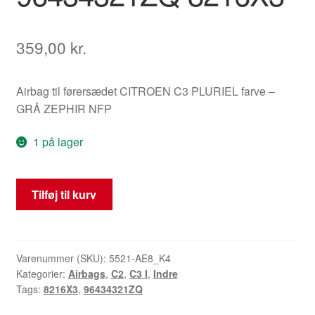
359,00
kr.
Airbag til førersædet CITROEN C3 PLURIEL farve –
GRÅ ZEPHIR NFP
1 på lager
Airbag
Tilføj til kurv
Sæde
Venstre
Citroën
C3
Varenummer (SKU):
5521-AE8_K4
Kategorier:
Airbags
,
C2
,
C3 I
,
Indre
Pluriel
Tags:
8216X3
,
96434321ZQ
96434321ZQ
8216X3