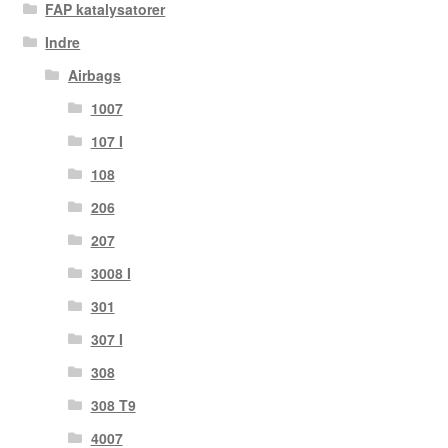
FAP katalysatorer
Indre
Airbags
1007
107 I
108
206
207
3008 I
301
307 I
308
308 T9
4007