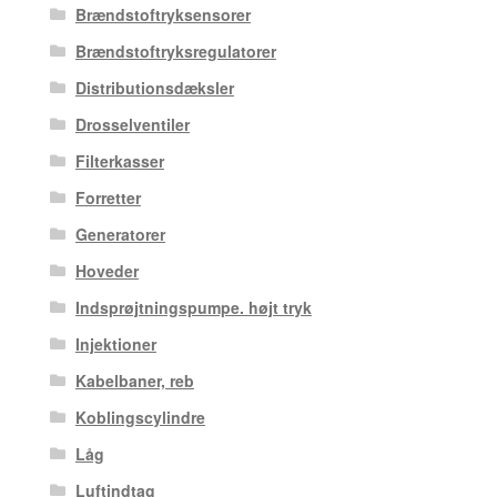
Brændstoftryksensorer
Brændstoftryksregulatorer
Distributionsdæksler
Drosselventiler
Filterkasser
Forretter
Generatorer
Hoveder
Indsprøjtningspumpe. højt tryk
Injektioner
Kabelbaner, reb
Koblingscylindre
Låg
Luftindtag