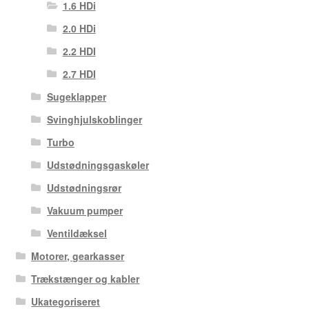
1.6 HDi
2.0 HDi
2.2 HDI
2.7 HDI
Sugeklapper
Svinghjulskoblinger
Turbo
Udstødningsgaskøler
Udstødningsrør
Vakuum pumper
Ventildæksel
Motorer, gearkasser
Trækstænger og kabler
Ukategoriseret