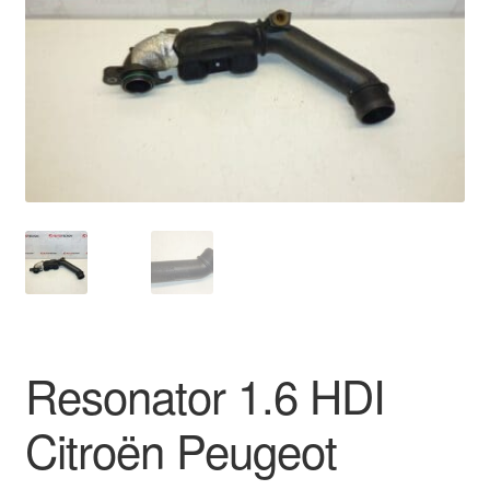
Kontakte
Kurv
Levering
Min Konto
Om os
Privatlivspolitik
Vilkår og betingelser
Resonator 1.6 HDI
Citroën Peugeot