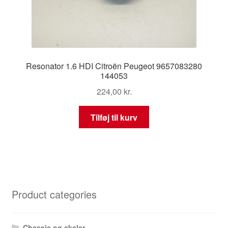
Resonator 1.6 HDI Citroën Peugeot 9657083280
144053
224,00
kr.
Tilføj til kurv
Product categories
Chassis og aksler