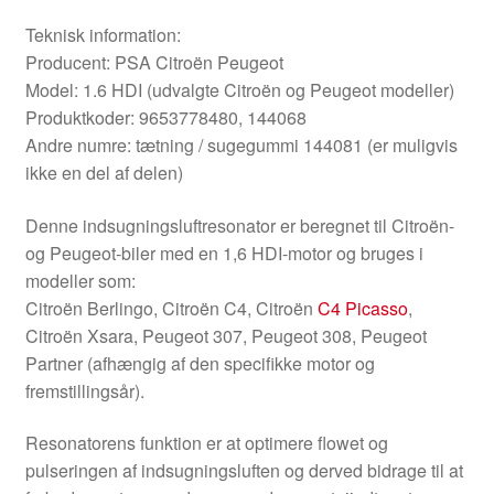
Teknisk information:
Producent: PSA Citroën Peugeot
Model: 1.6 HDI (udvalgte Citroën og Peugeot modeller)
Produktkoder: 9653778480, 144068
Andre numre: tætning / sugegummi 144081 (er muligvis
ikke en del af delen)
Denne indsugningsluftresonator er beregnet til Citroën-
og Peugeot-biler med en 1,6 HDI-motor og bruges i
modeller som:
Citroën Berlingo, Citroën C4, Citroën
C4 Picasso
,
Citroën Xsara, Peugeot 307, Peugeot 308, Peugeot
Partner (afhængig af den specifikke motor og
fremstillingsår).
Resonatorens funktion er at optimere flowet og
pulseringen af ​​indsugningsluften og derved bidrage til at