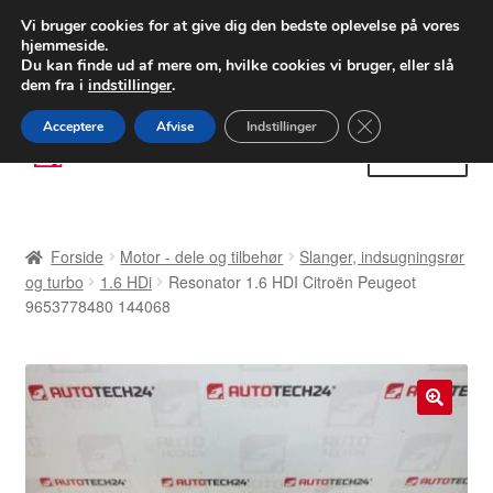
LEVERING fra 55 kr.
Vi bruger cookies for at give dig den bedste oplevelse på vores
hjemmeside.
FEDEX verdensomspændende forsendelse
Du kan finde ud af mere om, hvilke cookies vi bruger, eller slå
dem fra i
indstillinger
.
80 82 72 02
Man-fre 9-16
Close GDPR Cooki
Acceptere
Afvise
Indstillinger
Spring
Spring
Menu
til
til
navigation
indhold
Forside
Forside
Motor - dele og tilbehør
Slanger, indsugningsrør
Betalinger
og turbo
1.6 HDi
Resonator 1.6 HDI Citroën Peugeot
9653778480 144068
Kasse
Klage
🔍
Klageprocedure