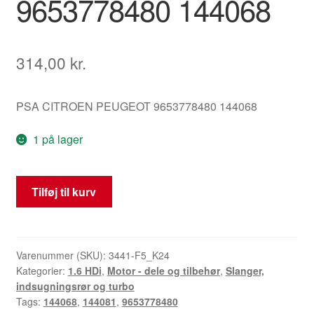
9653778480 144068
314,00
kr.
PSA CITROEN PEUGEOT 9653778480 144068
1 på lager
Resonator
Tilføj til kurv
1.6
HDI
Citroën
Peugeot
Varenummer (SKU):
3441-F5_K24
Kategorier:
1.6 HDi
,
Motor - dele og tilbehør
,
Slanger,
9653778480
indsugningsrør og turbo
144068
Tags:
144068
,
144081
,
9653778480
antal