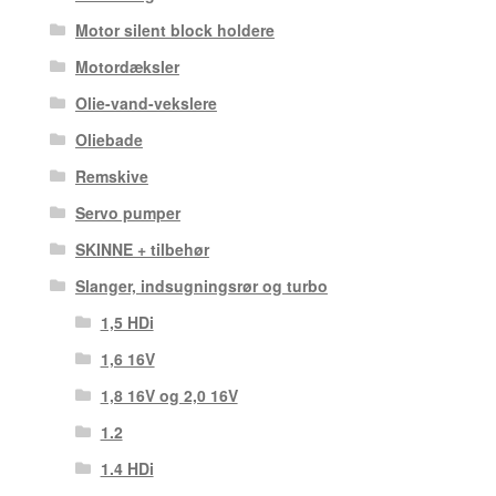
Motor silent block holdere
Motordæksler
Olie-vand-vekslere
Oliebade
Remskive
Servo pumper
SKINNE + tilbehør
Slanger, indsugningsrør og turbo
1,5 HDi
1,6 16V
1,8 16V og 2,0 16V
1.2
1.4 HDi