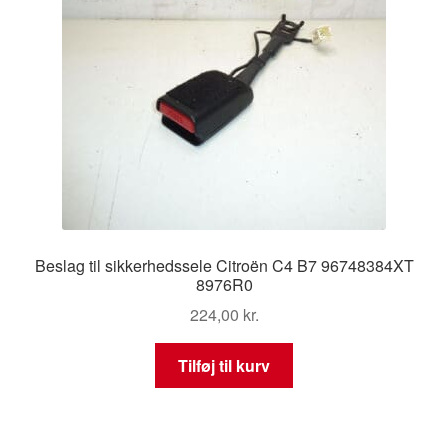
Beslag til sikkerhedssele Citroën C4 B7 96748384XT
8976R0
224,00
kr.
Tilføj til kurv