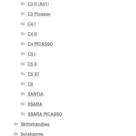
C3 II (A51)
C3 Picasso
C4 I
C4 II
C4 PICASSO
C5 I
C5 II
C5 X7
C8
XANTIA
XSARA
XSARA PICASSO
Skiftehåndtag
Solskærme