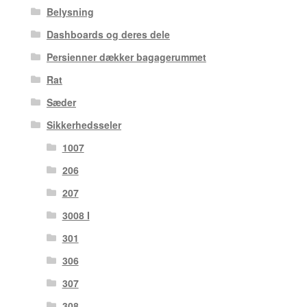
Belysning
Dashboards og deres dele
Persienner dækker bagagerummet
Rat
Sæder
Sikkerhedsseler
1007
206
207
3008 I
301
306
307
308