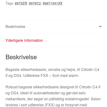
Tags:
8975ZR
,
8976C2
,
96871541XX
8975ZR
antal
Beskrivelse
Yderligere information
Beskrivelse
Bageste sikkerhedssele, venstre og højre, til Citroën C4
II og DS4. Udførelse FXX – Sort med alarm.
Robust bageste sikkerhedssele designet til Citroën C4 II
og DS4, ideel til autoværksteder og gør-det-selv
mekanikere, der søger en pålidelig erstatningsdel. Selen
leveres i sort udførelse (FXX) og er forsynet med