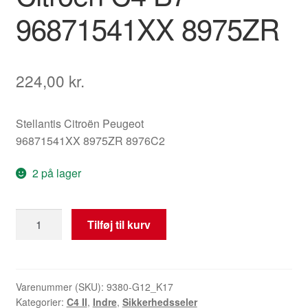
96871541XX 8975ZR
224,00
kr.
Stellantis Citroën Peugeot
96871541XX 8975ZR 8976C2
2 på lager
Bageste
Tilføj til kurv
Sikkerhedssele
Citroën
C4
B7
Varenummer (SKU):
9380-G12_K17
Kategorier:
C4 II
,
Indre
,
Sikkerhedsseler
96871541XX