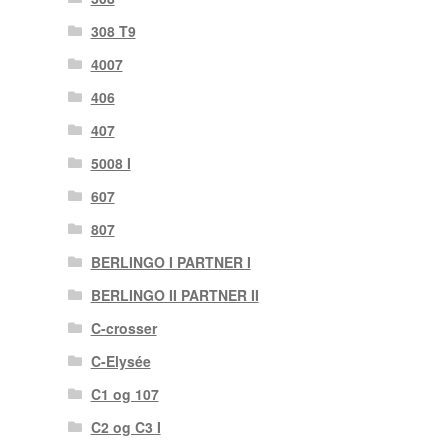
308 T9
4007
406
407
5008 I
607
807
BERLINGO I PARTNER I
BERLINGO II PARTNER II
C-crosser
C-Elysée
C1 og 107
C2 og C3 I