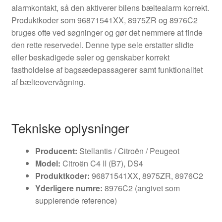
alarmkontakt, så den aktiverer bilens bæltealarm korrekt.
Produktkoder som 96871541XX, 8975ZR og 8976C2
bruges ofte ved søgninger og gør det nemmere at finde
den rette reservedel. Denne type sele erstatter slidte
eller beskadigede seler og genskaber korrekt
fastholdelse af bagsædepassagerer samt funktionalitet
af bælteovervågning.
Tekniske oplysninger
Producent:
Stellantis / Citroën / Peugeot
Model:
Citroën C4 II (B7), DS4
Produktkoder:
96871541XX, 8975ZR, 8976C2
Yderligere numre:
8976C2 (angivet som
supplerende reference)