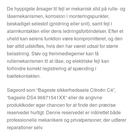
De hyppigste årsager til fejl er mekanisk slid på rulle- og
låsemekanismen, korrosion i monteringspunkter,
beskadiget selestof (gnidning eller snit), samt fejl i
alarmkontakten eller dens ledningsforbindelser. Efter et
uheld kan selens funktion være kompromitteret, og den
bør altid udskiftes, hvis den har været udsat for større
belastning. Støv og fremmedlegemer kan få
rullemekanismen til at låse, og elektriske fejl kan
forhindre korrekt registrering af spænding i
bæltekontakten.
Søgeord som “Bageste sikkerhedssele Citroën C4”,
“bagsele DS4 96871541XX” eller de angivne
produktkoder øger chancen for at finde den præcise
reservedel hurtigt. Denne reservedel er målrettet både
professionelle mekanikere og privatpersoner, der udfører
reparationer selv.