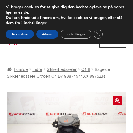
LEVERING fra 55 kr.
Vi bruger cookies for at give dig den bedste oplevelse på vores
hjemmeside.
FEDEX verdensomspændende forsendelse
Du kan finde ud af mere om, hvilke cookies vi bruger, eller slå
dem fra i
indstillinger
.
80 82 72 02
Man-fre 9-16
Close GDPR Cooki
Acceptere
Afvise
Indstillinger
Spring
Spring
Menu
til
til
navigation
indhold
Forside
Forside
Indre
Sikkerhedsseler
C4 II
Bageste
Betalinger
Sikkerhedssele Citroën C4 B7 96871541XX 8975ZR
Kasse
Klage
🔍
Klageprocedure