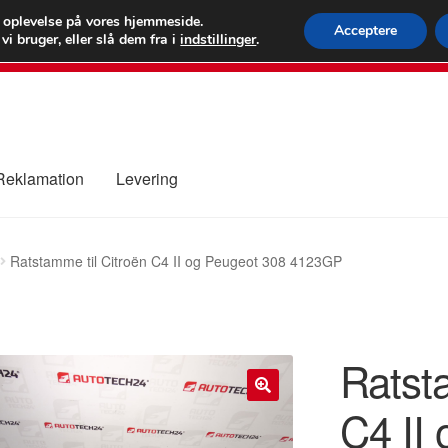
 kr.
FEDEX verdens
e oplevelse på vores hjemmeside.
Acceptere
i bruger, eller slå dem fra i
indstillinger
.
80 82 7
 Reklamation
Levering
ure
Kontakte
Kurv
Levering
Min Konto
Om os
Privatlivspolitik
Ratstamme til Citroën C4 II og Peugeot 308 4123GP
Ratst
C4 II
🔍