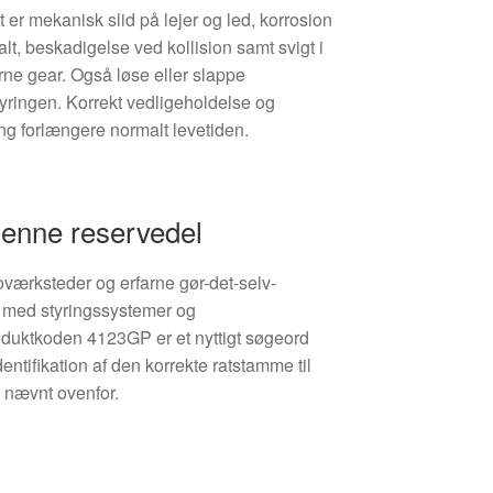
t er mekanisk slid på lejer og led, korrosion
alt, beskadigelse ved kollision samt svigt i
terne gear. Også løse eller slappe
styringen. Korrekt vedligeholdelse og
ng forlængere normalt levetiden.
denne reservedel
toværksteder og erfarne gør-det-selv-
g med styringssystemer og
duktkoden 4123GP er et nyttigt søgeord
dentifikation af den korrekte ratstamme til
 nævnt ovenfor.