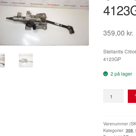
4123
359,00
kr.
Stellantis Citr
4123GP
2 på lager
Ratstamme
til
Citroën
C4
II
Varenummer (S
Kategorier:
308
,
og