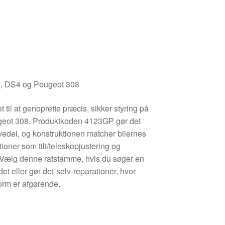
7, DS4 og Peugeot 308
til at genoprette præcis, sikker styring på
geot 308. Produktkoden 4123GP gør det
rvedel, og konstruktionen matcher bilernes
ioner som tilt/teleskopjustering og
. Vælg denne ratstamme, hvis du søger en
det eller gør-det-selv-reparationer, hvor
orm er afgørende.