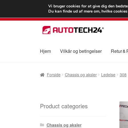
LEVERING fra 55
Vi bruger cookies for at give dig den bedst
Du kan finde ud af mere om, hvilke cookies v
Spring
Spring
til
til
navigation
indhold
Hjem
Vilkår og betingelser
Retur &
Forside
Betalinger
Kasse
Klage
Klageproced
Forside
Chassis og aksler
Ledelse
308
Vilkår og betingelser
Product categories
Chassis og aksler