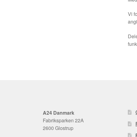
Vi f
angi
Dele
funk
A24 Danmark
Fabriksparken 22A
2600 Glostrup