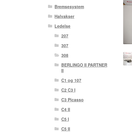
Bremsesystem
Halvakser
Ledelse
207
307
308
BERLINGO II PARTNER
II
C1 og 107
C2 C3 I
C3 Picasso
C4 II
C5 I
C5 II