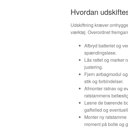
Hvordan udskifte
Udskiftning kræver omhygg
værktøj. Overordnet fremga
Afbryd batteriet og ve
spændingsløse.
Lås rattet og marker rat
justering.
Fjern airbagmodul og 
stik og forbindelser.
Afmonter ratnav og eve
ratstammens befæstig
Løsne de bærende bo
gaffelled og eventuell
Monter ny ratstamme i
moment på bolte og ge