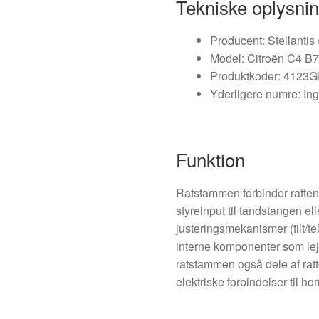
Tekniske oplysni
Producent: Stellantis
Model: Citroën C4 B
Produktkoder: 4123
Yderligere numre: In
Funktion
Ratstammen forbinder ratten 
styreinput til tandstangen e
justeringsmekanismer (tilt/t
interne komponenter som leje
ratstammen også dele af ra
elektriske forbindelser til h