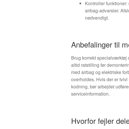
Kontroller funktioner:
airbag-advarsler. Afsl
nødvendigt.
Anbefalinger til m
Brug korrekt specialværktøj
altid ratstilling før demonter
med airbag og elektriske fo
overholdes. Hvis der er tviv
kodning, bør arbejdet udfør
serviceinformation.
Hvorfor fejler de