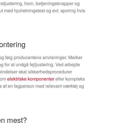
 ratjustering, horn, betjeningsknapper og
ut med hjulretningstest og evt. sporing hvis
ontering
 og følg producentens anvisninger. Marker
ing for at undgå fejljustering. Ved arbejde
rbindelser skal sikkerhedsprocedurer
l om
elektriske komponenter
eller kompleks
es af en fagperson med relevant værktøj og
len mest?