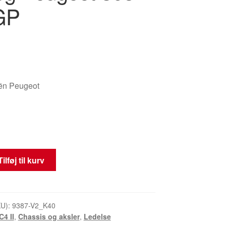
GP
oën Peugeot
Tilføj til kurv
KU):
9387-V2_K40
C4 II
,
Chassis og aksler
,
Ledelse