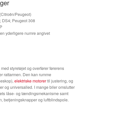
nger
 (Citroën/Peugeot)
7; DS4; Peugeot 308
GP
gen yderligere numre angivet
med styretøjet og overfører førerens
ller rattarmen. Den kan rumme
eleskop),
elektriske motorer
til justering, og
r og universalled. I mange biler omslutter
ttets låse- og tændingsmekanisme samt
orn, betjeningsknapper og luftblindspole.