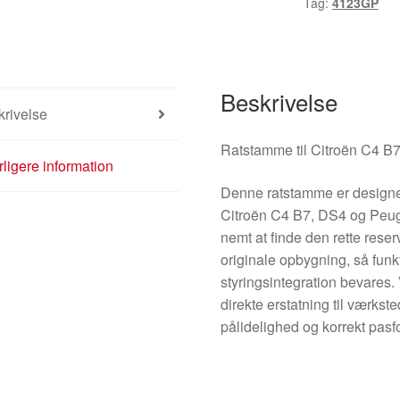
Tag:
4123GP
Peugeot
308
4123GP
antal
Beskrivelse
rivelse
Ratstamme til Citroën C4 B
ligere information
Denne ratstamme er designet 
Citroën C4 B7, DS4 og Peu
nemt at finde den rette rese
originale opbygning, så funkt
styringsintegration bevares
direkte erstatning til værkste
pålidelighed og korrekt pasf