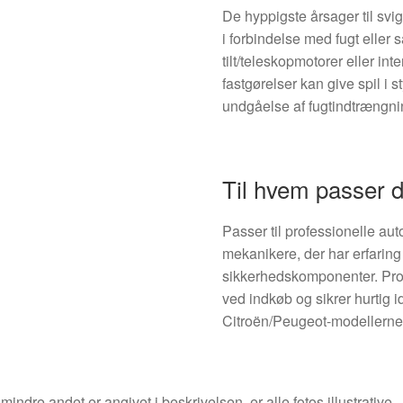
De hyppigste årsager til svig
i forbindelse med fugt eller s
tilt/teleskopmotorer eller in
fastgørelser kan give spil i 
undgåelse af fugtindtrængni
Til hvem passer 
Passer til professionelle au
mekanikere, der har erfarin
sikkerhedskomponenter. Pro
ved indkøb og sikrer hurtig i
Citroën/Peugeot-modellerne
indre andet er angivet i beskrivelsen, er alle fotos illustrative.