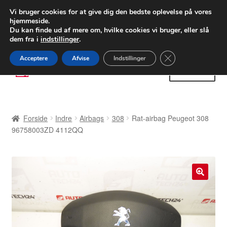
LEVERING fra 55 kr.
Vi bruger cookies for at give dig den bedste oplevelse på vores
hjemmeside.
FEDEX verdensomspændende forsendelse
Du kan finde ud af mere om, hvilke cookies vi bruger, eller slå
dem fra i
indstillinger
.
80 82 72 02
Man-fre 9-16
Close GDPR Cooki
Acceptere
Afvise
Indstillinger
Spring
Spring
Menu
til
til
navigation
indhold
Forside
Forside
Indre
Airbags
308
Rat-airbag Peugeot 308
Betalinger
96758003ZD 4112QQ
Kasse
Klage
🔍
Klageprocedure