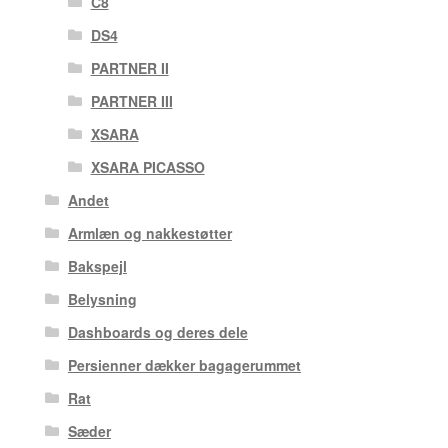
C8
DS4
PARTNER II
PARTNER III
XSARA
XSARA PICASSO
Andet
Armlæn og nakkestøtter
Bakspejl
Belysning
Dashboards og deres dele
Persienner dækker bagagerummet
Rat
Sæder