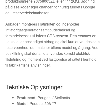
produktnumrene 96758003ZD eller 4112QQ. Søgning
på disse koder øger chancen for hurtig fundet i Google
og i reservedelsdatabaser.
Airbagen monteres i ratmidten og indeholder
inflator/gasgenerator samt pudedæksel og
forbindelsesstik til bilens SRS-system. Den erstatter en
udløst eller beskadiget airbag og skal kun anvendes som
reserveenhed, der matcher bilens model og årgang. Ved
udskiftning skal der altid anvendes korrekt elektrisk
tilslutning og moment ved fastgørelse af rattet i henhold
til fabrikantens anvisninger.
Tekniske Oplysninger
Producent:
Peugeot / Stellantis
Model:
Peugeot 308 T7