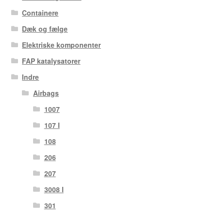
Containere
Dæk og fælge
Elektriske komponenter
FAP katalysatorer
Indre
Airbags
1007
107 I
108
206
207
3008 I
301