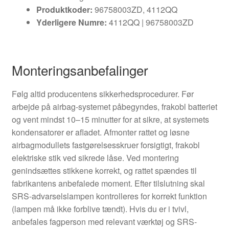
Produktkoder:
96758003ZD, 4112QQ
Yderligere Numre:
4112QQ | 96758003ZD
Monteringsanbefalinger
Følg altid producentens sikkerhedsprocedurer. Før
arbejde på airbag-systemet påbegyndes, frakobl batteriet
og vent mindst 10–15 minutter for at sikre, at systemets
kondensatorer er afladet. Afmonter rattet og løsne
airbagmodullets fastgørelsesskruer forsigtigt, frakobl
elektriske stik ved sikrede låse. Ved montering
genindsættes stikkene korrekt, og rattet spændes til
fabrikantens anbefalede moment. Efter tilslutning skal
SRS-advarselslampen kontrolleres for korrekt funktion
(lampen må ikke forblive tændt). Hvis du er i tvivl,
anbefales fagperson med relevant værktøj og SRS-