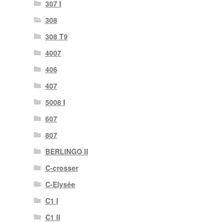
307 I
308
308 T9
4007
406
407
5008 I
607
807
BERLINGO II
C-crosser
C-Elysée
C1 I
C1 II