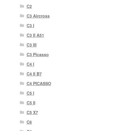
C2
C3 Aircross
C3 I
C3 II A51
C3 III
C3 Picasso
C4 I
C4 II B7
C4 PICASSO
C5 I
C5 II
C5 X7
C6