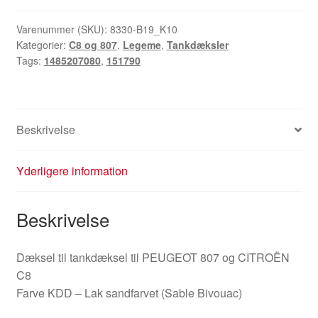
Peugeot
807
Varenummer (SKU):
8330-B19_K10
Kategorier:
C8 og 807
,
Legeme
,
Tankdæksler
Citroën
Tags:
1485207080
,
151790
C8
KDD
1485207080
151790
Beskrivelse
antal
Yderligere information
Beskrivelse
Dæksel til tankdæksel til PEUGEOT 807 og CITROËN
C8
Farve KDD – Lak sandfarvet (Sable Bivouac)