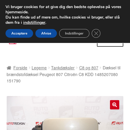
LEVERING fra 55 kr.
Vi bruger cookies for at give dig den bedste oplevelse på vores
hjemmeside.
FEDEX verdensomspændende forsendelse
Du kan finde ud af mere om, hvilke cookies vi bruger, eller slå
dem fra i
indstillinger
.
80 82 72 02
Man-fre 9-16
Close GDPR Cooki
Acceptere
Afvise
Indstillinger
Spring
Spring
Menu
til
til
navigation
indhold
Forside
Forside
Legeme
Tankdæksler
C8 og 807
Dæksel til
Betalinger
brændstofdæksel Peugeot 807 Citroën C8 KDD 1485207080
151790
Kasse
Klage
🔍
Klageprocedure