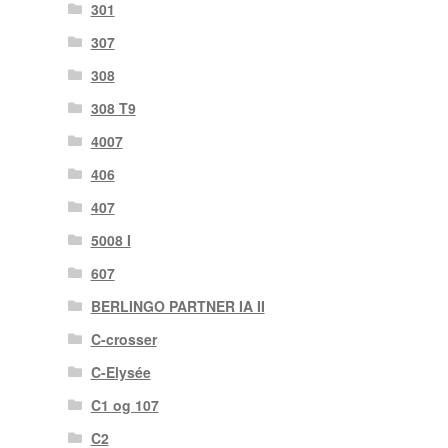
301
307
308
308 T9
4007
406
407
5008 I
607
BERLINGO PARTNER IA II
C-crosser
C-Elysée
C1 og 107
C2