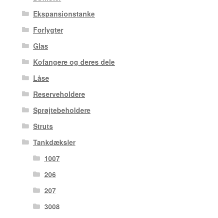
Ekspansionstanke
Forlygter
Glas
Kofangere og deres dele
Låse
Reserveholdere
Sprøjtebeholdere
Struts
Tankdæksler
1007
206
207
3008