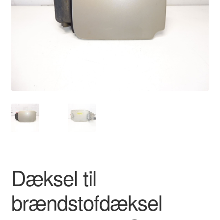
Kontakte
Kurv
Levering
Min Konto
Om os
Privatlivspolitik
Vilkår og betingelser
Dæksel til
brændstofdæksel