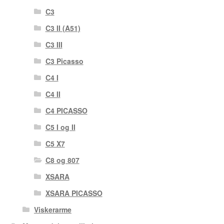
C3
C3 II (A51)
C3 III
C3 Picasso
C4 I
C4 II
C4 PICASSO
C5 I og II
C5 X7
C8 og 807
XSARA
XSARA PICASSO
Viskerarme