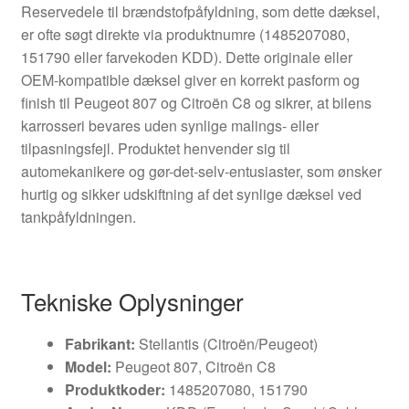
Reservedele til brændstofpåfyldning, som dette dæksel,
er ofte søgt direkte via produktnumre (1485207080,
151790 eller farvekoden KDD). Dette originale eller
OEM-kompatible dæksel giver en korrekt pasform og
finish til Peugeot 807 og Citroën C8 og sikrer, at bilens
karrosseri bevares uden synlige malings- eller
tilpasningsfejl. Produktet henvender sig til
automekanikere og gør-det-selv-entusiaster, som ønsker
hurtig og sikker udskiftning af det synlige dæksel ved
tankpåfyldningen.
Tekniske Oplysninger
Fabrikant:
Stellantis (Citroën/Peugeot)
Model:
Peugeot 807, Citroën C8
Produktkoder:
1485207080, 151790