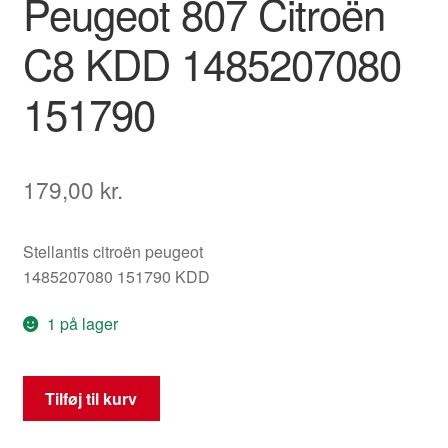
Peugeot 807 Citroën
C8 KDD 1485207080
151790
179,00
kr.
Stellantis citroën peugeot
1485207080 151790 KDD
1 på lager
Dæksel
Tilføj til kurv
til
brændstofdæksel