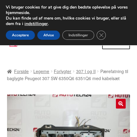
LEVERING fra 55 kr.
Vi bruger cookies for at give dig den bedste oplevelse på vores
hjemmeside.
FEDEX verdensomspændende forsendelse
Du kan finde ud af mere om, hvilke cookies vi bruger, eller slå
dem fra i
indstillinger
.
80 82 72 02
Man-fre 9-16
Close GDPR Cooki
Acceptere
Afvise
Indstillinger
Spring
Spring
Menu
til
til
navigation
indhold
Forside
Forside
Legeme
Forlygter
307 I og II
Pærefatning til
Betalinger
baglygte Peugeot 307 SW 6350Q6 6351Q6 med kabelsæt
Kasse
Klage
🔍
Klageprocedure