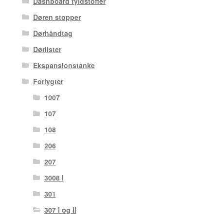
Dashboard fyldstoffer
Døren stopper
Dørhåndtag
Dørlister
Ekspansionstanke
Forlygter
1007
107
108
206
207
3008 I
301
307 I og II