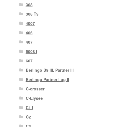
308
308 T9
4007
406
407
5008 I
607
Berlingo B9 III, Partner III
Berlingo Partner I og II
C-crosser
C-Elysée
C1 I
C2
C3