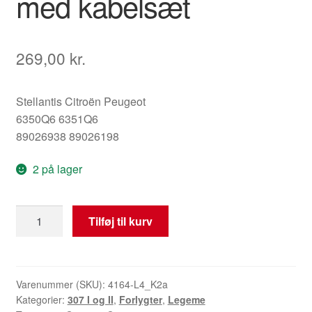
med kabelsæt
269,00
kr.
Stellantis Citroën Peugeot
6350Q6 6351Q6
89026938 89026198
2 på lager
Pærefatning
Tilføj til kurv
til
baglygte
Peugeot
307
Varenummer (SKU):
4164-L4_K2a
Kategorier:
307 I og II
,
Forlygter
,
Legeme
SW