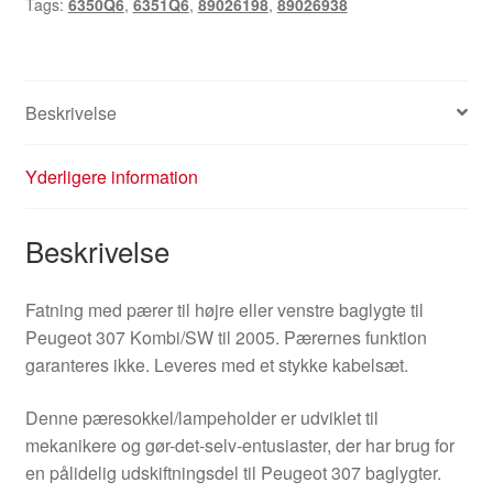
Tags:
6350Q6
,
6351Q6
,
89026198
,
89026938
6350Q6
6351Q6
med
kabelsæt
Beskrivelse
antal
Yderligere information
Beskrivelse
Fatning med pærer til højre eller venstre baglygte til
Peugeot 307 Kombi/SW til 2005. Pærernes funktion
garanteres ikke. Leveres med et stykke kabelsæt.
Denne pæresokkel/lampeholder er udviklet til
mekanikere og gør-det-selv-entusiaster, der har brug for
en pålidelig udskiftningsdel til Peugeot 307 baglygter.