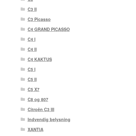
C3 II
C3 Picasso
C4 GRAND PICASSO
C4 I
C4 II
C4 KAKTUS
C5 I
C5 II
C5 X7
C8 og 807
Citroën C3 III
Indvendig belysning
XANTIA