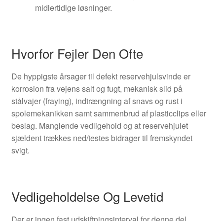
midlertidige løsninger.
Hvorfor Fejler Den Ofte
De hyppigste årsager til defekt reservehjulsvinde er
korrosion fra vejens salt og fugt, mekanisk slid på
stålvajer (fraying), indtrængning af snavs og rust i
spolemekanikken samt sammenbrud af plasticclips eller
beslag. Manglende vedligehold og at reservehjulet
sjældent trækkes ned/testes bidrager til fremskyndet
svigt.
Vedligeholdelse Og Levetid
Der er ingen fast udskiftningsinterval for denne del.