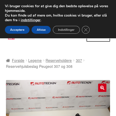
LEVERING fra 55 kr.
Vi bruger cookies for at give dig den bedste oplevelse på vores
hjemmeside.
FEDEX verdensomspændende forsendelse
Du kan finde ud af mere om, hvilke cookies vi bruger, eller slå
dem fra i
indstillinger
.
80 82 72 02
Man-fre 9-16
Close GDPR Cooki
Acceptere
Afvise
Indstillinger
Spring
Spring
Menu
til
til
navigation
indhold
Forside
Forside
Legeme
Reserveholdere
307
Betalinger
Reservehjulsbeslag Peugeot 307 og 308
Kasse
Klage
🔍
Klageprocedure