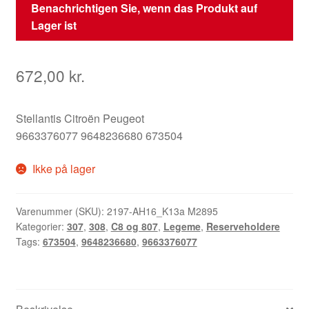
Benachrichtigen Sie, wenn das Produkt auf
Lager ist
672,00
kr.
Stellantis Citroën Peugeot
9663376077 9648236680 673504
Ikke på lager
Varenummer (SKU):
2197-AH16_K13a M2895
Kategorier:
307
,
308
,
C8 og 807
,
Legeme
,
Reserveholdere
Tags:
673504
,
9648236680
,
9663376077