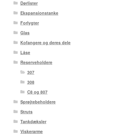
Dørlister
Ekspansionstanke
Forlygter
Glas
Kofangere og deres dele
Låse
Reserveholdere
307
308
C8 og 807
Sprøjtebeholdere
Struts
Tankdæksler
Viskerarme