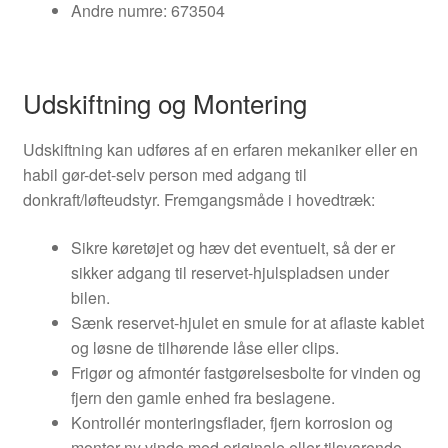
Andre numre: 673504
Udskiftning og Montering
Udskiftning kan udføres af en erfaren mekaniker eller en
habil gør-det-selv person med adgang til
donkraft/løfteudstyr. Fremgangsmåde i hovedtræk:
Sikre køretøjet og hæv det eventuelt, så der er
sikker adgang til reservet-hjulspladsen under
bilen.
Sænk reservet-hjulet en smule for at aflaste kablet
og løsne de tilhørende låse eller clips.
Frigør og afmontér fastgørelsesbolte for vinden og
fjern den gamle enhed fra beslagene.
Kontrollér monteringsflader, fjern korrosion og
monter ny vinde med originale eller tilsvarende