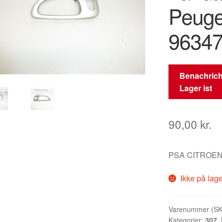
Peuge
9634
Benachrich
Lager ist
90,00
kr.
PSA CITROEN
Ikke på lag
Varenummer (S
Kategorier:
307
,