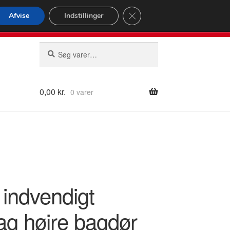
omspændende forsendelse
Close GDPR Cookie Banner
Afvise
Indstillinger
2 02
Man-fre 9-16
Søg
Søg
efter:
0,00
kr.
0 varer
 indvendigt
ag højre bagdør