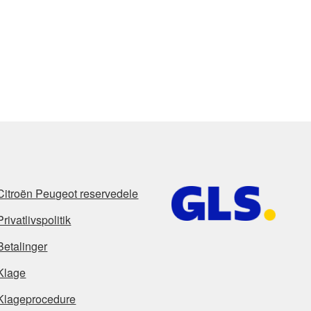
Citroën Peugeot reservedele
Privatlivspolitik
Betalinger
Klage
Klageprocedure