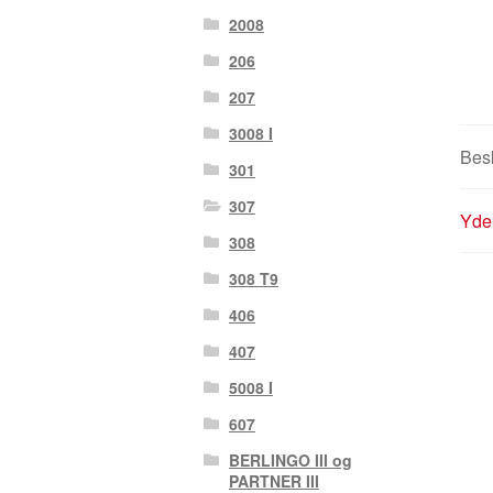
2008
206
207
3008 I
Besk
301
307
Yder
308
308 T9
406
407
5008 I
607
BERLINGO III og
PARTNER III