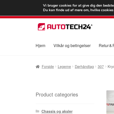
LEVERING fra 55
Vi bruger cookies for at give dig den bedst
Du kan finde ud af mere om, hvilke cookies v
Spring
Spring
til
til
navigation
indhold
Hjem
Vilkår og betingelser
Retur &
Forside
Betalinger
Kasse
Klage
Klageproced
Forside
Legeme
Dørhåndtag
307
Kry
Vilkår og betingelser
Product categories
Chassis og aksler