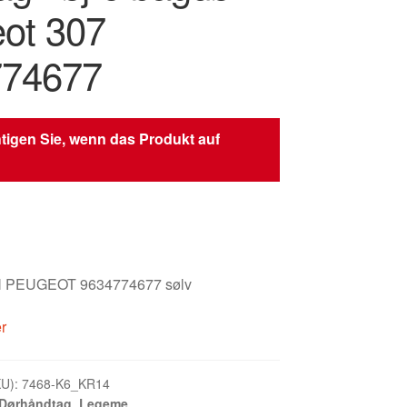
ot 307
774677
tigen Sie, wenn das Produkt auf
 PEUGEOT 9634774677 sølv
er
KU):
7468-K6_KR14
Dørhåndtag
,
Legeme