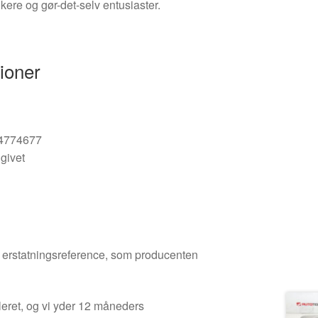
ere og gør-det-selv entusiaster.
ioner
34774677
givet
den erstatningsreference, som producenten
leret, og vi yder 12 måneders