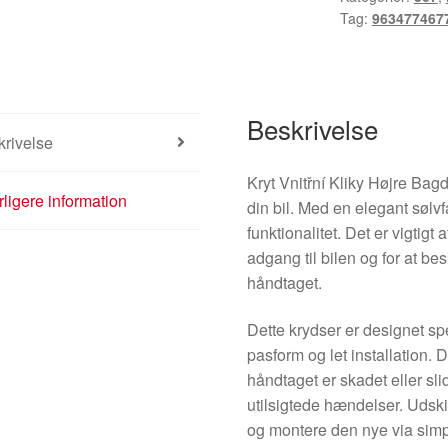
Tag:
963477467
Beskrivelse
rivelse
Kryt Vnitřní Kliky Højre Bagd
ligere information
din bil. Med en elegant sølv
funktionalitet. Det er vigtigt 
adgang til bilen og for at b
håndtaget.
Dette krydser er designet spec
pasform og let installation. D
håndtaget er skadet eller sli
utilsigtede hændelser. Udski
og montere den nye via simple