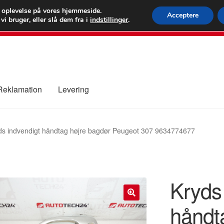
 kr.
FEDEX verdens
e oplevelse på vores hjemmeside.
Acceptere
i bruger, eller slå dem fra i
indstillinger
.
80 82 7
 Reklamation
Levering
ure
Kontakte
Kurv
Levering
Min Konto
Om os
Privatlivspolitik
ds indvendigt håndtag højre bagdør Peugeot 307 9634774677
Kryds
håndt
🔍