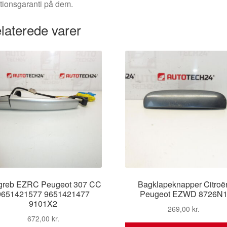
tionsgaranti på dem.
laterede varer
greb EZRC Peugeot 307 CC
Bagklapeknapper Citroë
9651421577 9651421477
Peugeot EZWD 8726N
9101X2
269,00
kr.
672,00
kr.