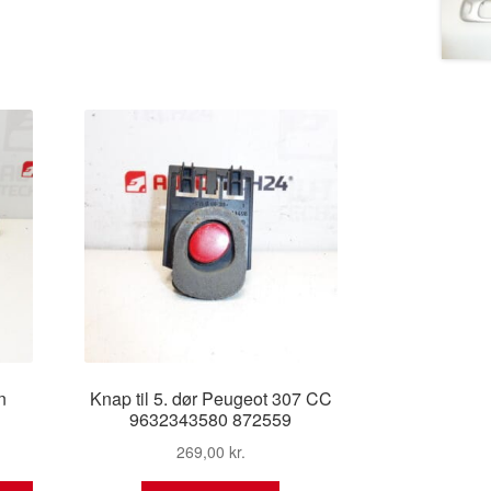
n
Knap til 5. dør Peugeot 307 CC
1
9632343580 872559
269,00
kr.