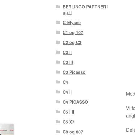
BERLINGO PARTNER I
og II
C-Elysée
C1 og 107
C2 og C3
C3 II
C3 III
C3 Picasso
C4
C4 II
Medm
C4 PICASSO
Vi f
C5 I II
angi
C5 X7
Dele
C8 og 807