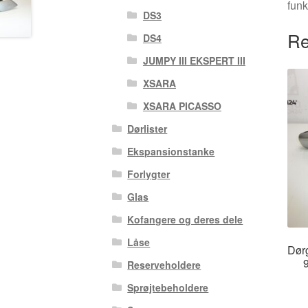
funk
DS3
Re
DS4
JUMPY III EKSPERT III
XSARA
XSARA PICASSO
Dørlister
Ekspansionstanke
Forlygter
Glas
Kofangere og deres dele
Låse
Dør
Reserveholdere
Sprøjtebeholdere