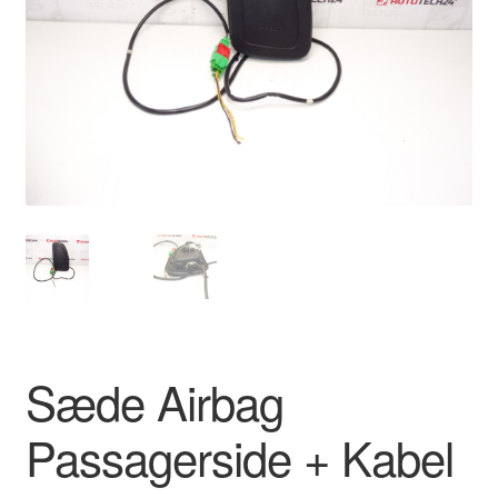
Kontakte
Kurv
Levering
Min Konto
Om os
Privatlivspolitik
Vilkår og betingelser
Sæde Airbag
Passagerside + Kabel