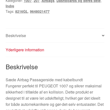
Kategorier:
1007
,
207
,
Airbags
,
Dashboards og deres dele
,
Indre
Tags:
8216GL
,
9648021477
Beskrivelse
Yderligere information
Beskrivelse
Sæde Airbag Passagerside med kabelbundt
Fungerer perfekt til PEUGEOT 1007 og sikrer maksimal
sikkerhed i tilfælde af en kollision. Dette produkt er
designet til at være let udskifteligt, hvilket gør det ideelt
for både automekanikere og gør-det-selv entusiaster. Det