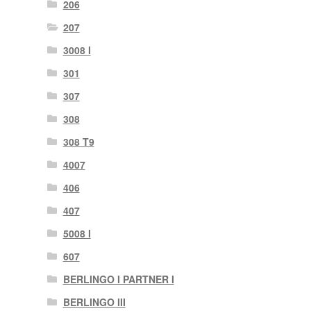
206
207
3008 I
301
307
308
308 T9
4007
406
407
5008 I
607
BERLINGO I PARTNER I
BERLINGO III