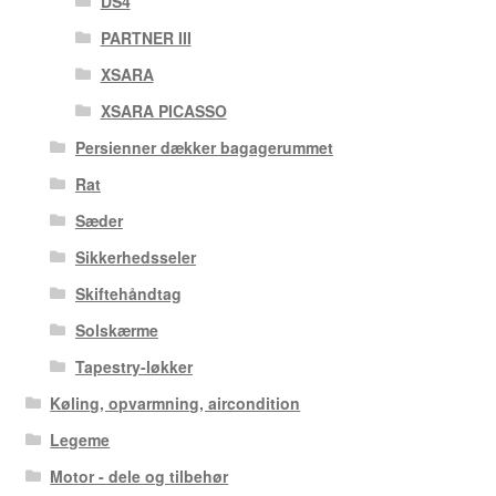
DS4
PARTNER III
XSARA
XSARA PICASSO
Persienner dækker bagagerummet
Rat
Sæder
Sikkerhedsseler
Skiftehåndtag
Solskærme
Tapestry-løkker
Køling, opvarmning, aircondition
Legeme
Motor - dele og tilbehør