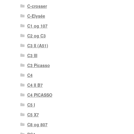
C-crosser
C-Elysée
C1 og 107
C2 og C3
C3 II (A51)
C3 III
C3 Picasso
C4
C4 II B7
C4 PICASSO
C5 I
C5 X7
C8 og 807