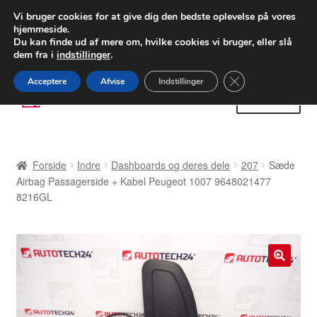
LEVERING fra 55 kr.
Vi bruger cookies for at give dig den bedste oplevelse på vores
hjemmeside.
FEDEX verdensomspændende forsendelse
Du kan finde ud af mere om, hvilke cookies vi bruger, eller slå
dem fra i
indstillinger
.
80 82 72 02
Man-fre 9-16
Close GDPR Cooki
Acceptere
Afvise
Indstillinger
Spring
Spring
Menu
til
til
navigation
indhold
Forside
Forside
Indre
Dashboards og deres dele
207
Sæde
Betalinger
Airbag Passagerside + Kabel Peugeot 1007 9648021477
8216GL
Kasse
Klage
🔍
Klageprocedure