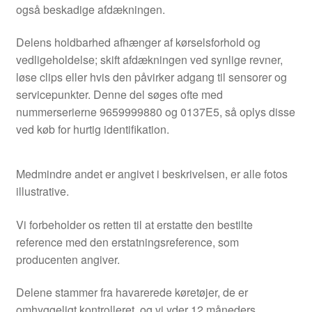
også beskadige afdækningen.
Delens holdbarhed afhænger af kørselsforhold og
vedligeholdelse; skift afdækningen ved synlige revner,
løse clips eller hvis den påvirker adgang til sensorer og
servicepunkter. Denne del søges ofte med
nummerserierne 9659999880 og 0137E5, så oplys disse
ved køb for hurtig identifikation.
Medmindre andet er angivet i beskrivelsen, er alle fotos
illustrative.
Vi forbeholder os retten til at erstatte den bestilte
reference med den erstatningsreference, som
producenten angiver.
Delene stammer fra havarerede køretøjer, de er
omhyggeligt kontrolleret, og vi yder 12 måneders