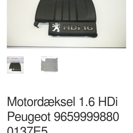
Kontakte
Kurv
Levering
Min Konto
Om os
Privatlivspolitik
Motordæksel 1.6 HDi
Vilkår og betingelser
Peugeot 9659999880
0137E5