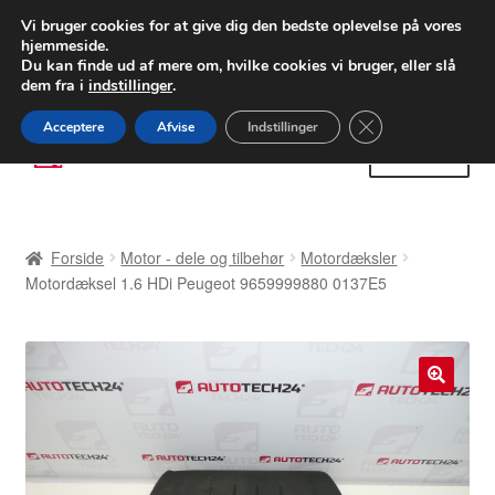
LEVERING fra 55 kr.
Vi bruger cookies for at give dig den bedste oplevelse på vores
hjemmeside.
FEDEX verdensomspændende forsendelse
Du kan finde ud af mere om, hvilke cookies vi bruger, eller slå
dem fra i
indstillinger
.
80 82 72 02
Man-fre 9-16
Close GDPR Cooki
Acceptere
Afvise
Indstillinger
Spring
Spring
Menu
til
til
navigation
indhold
Forside
Forside
Motor - dele og tilbehør
Motordæksler
Betalinger
Motordæksel 1.6 HDi Peugeot 9659999880 0137E5
Kasse
Klage
🔍
Klageprocedure