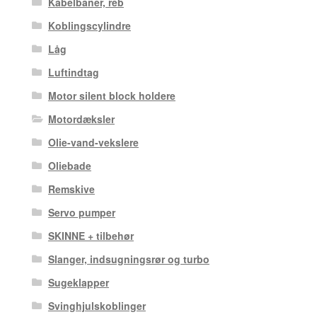
Kabelbaner, reb
Koblingscylindre
Låg
Luftindtag
Motor silent block holdere
Motordæksler
Olie-vand-vekslere
Oliebade
Remskive
Servo pumper
SKINNE + tilbehør
Slanger, indsugningsrør og turbo
Sugeklapper
Svinghjulskoblinger