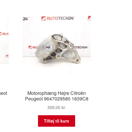
eot
Motorophæng Højre Citroën
Peugeot 9647029580 1839C8
359,00
kr.
Tilføj til kurv