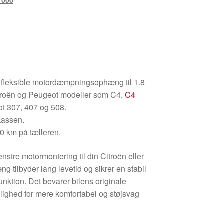
1000
t fleksible motordæmpningsophæng til 1.8
itroën og Peugeot modeller som C4,
C4
eot 307, 407 og 508.
kassen.
00 km på tælleren.
enstre motormontering til din Citroën eller
 tilbyder lang levetid og sikrer en stabil
nktion. Det bevarer bilens originale
ighed for mere komfortabel og støjsvag