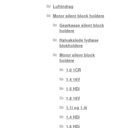
Luftindtag
Motor silent block holdere
Gearkasse silent block
holdere
Halvakslede lydløse
blokholdere
Motor silent block
holdere
1,0 1CR
1,4 16V
1,5 HDi
1,8 16V
1.1i og 1.4i
1.4 HDi
1.6 HDi