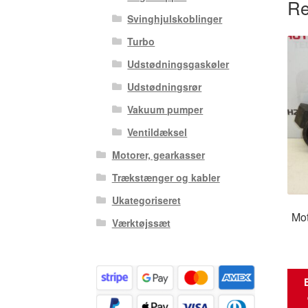
Re
Svinghjulskoblinger
Turbo
Udstødningsgaskøler
Udstødningsrør
Vakuum pumper
Ventildæksel
Motorer, gearkasser
Trækstænger og kabler
Ukategoriseret
Mo
Værktøjssæt