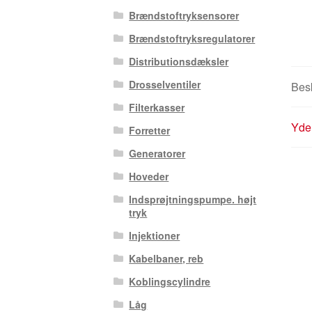
Brændstoftryksensorer
Brændstoftryksregulatorer
Distributionsdæksler
Drosselventiler
Besk
Filterkasser
Yder
Forretter
Generatorer
Hoveder
Indsprøjtningspumpe. højt
tryk
Injektioner
Kabelbaner, reb
Koblingscylindre
Låg