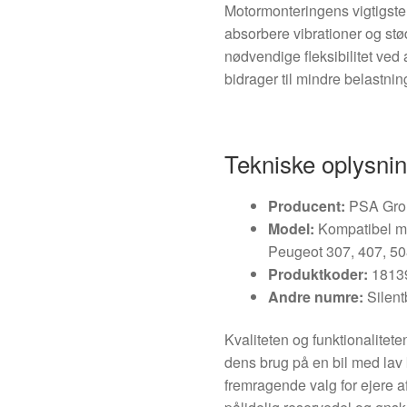
Motormonteringens vigtigste 
absorbere vibrationer og st
nødvendige fleksibilitet ved 
bidrager til mindre belastnin
Tekniske oplysni
Producent:
PSA Grou
Model:
Kompatibel m
Peugeot 307, 407, 5
Produktkoder:
1813
Andre numre:
Silent
Kvaliteten og funktionalite
dens brug på en bil med lav k
fremragende valg for ejere a