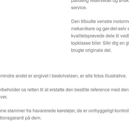
pålidelig reservedel og ønsk
service.
Den tilbudte venstre motormo
mekanikere og gør-det-selv
kvalitetsprøvede dele til ve
topklasse biler. Sikr dig en g
brugte originale del.
indre andet er angivet i beskrivelsen, er alle fotos illustrative.
orbeholder os retten til at erstatte den bestilte reference med 
ver.
ne stammer fra havarerede køretøjer, de er omhyggeligt kontrol
tionsgaranti på dem.