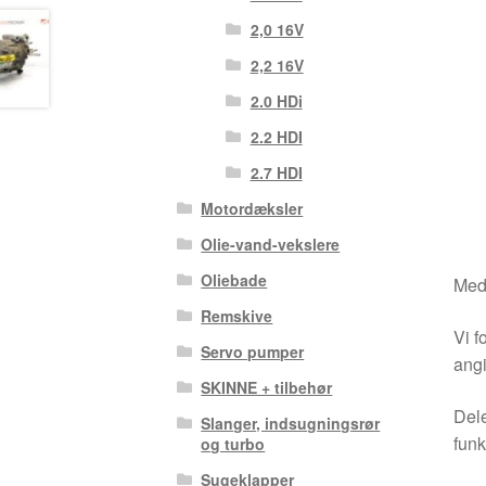
2,0 16V
2,2 16V
2.0 HDi
2.2 HDI
2.7 HDI
Motordæksler
Olie-vand-vekslere
Oliebade
Medm
Remskive
Vi f
Servo pumper
angi
SKINNE + tilbehør
Dele
Slanger, indsugningsrør
funk
og turbo
Sugeklapper