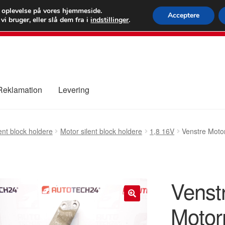
 kr.
FEDEX verdens
e oplevelse på vores hjemmeside.
Acceptere
i bruger, eller slå dem fra i
indstillinger
.
80 82 7
 Reklamation
Levering
ure
Kontakte
Kurv
Levering
Min Konto
Om os
Privatlivspolitik
ent block holdere
Motor silent block holdere
1,8 16V
Venstre Moto
Venst
Motor
🔍