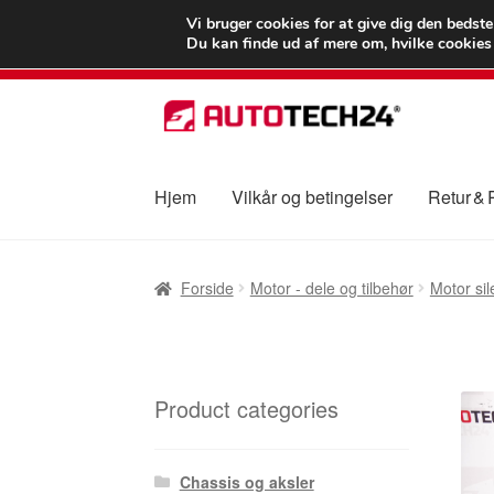
LEVERING fra 55
Vi bruger cookies for at give dig den bedst
Du kan finde ud af mere om, hvilke cookies v
Spring
Spring
til
til
navigation
indhold
Hjem
Vilkår og betingelser
Retur &
Forside
Betalinger
Kasse
Klage
Klageproced
Forside
Motor - dele og tilbehør
Motor sil
Vilkår og betingelser
Product categories
Chassis og aksler