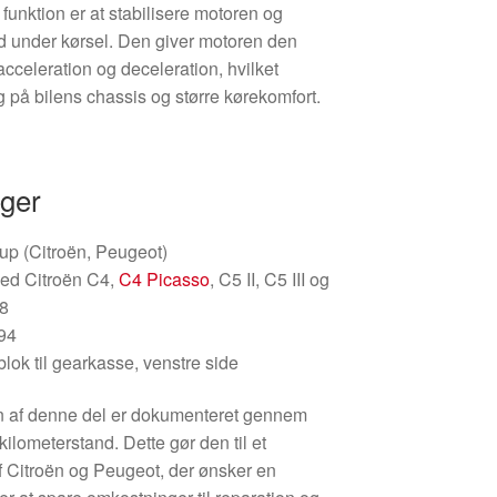
funktion er at stabilisere motoren og
ød under kørsel. Den giver motoren den
acceleration og deceleration, hvilket
g på bilens chassis og større kørekomfort.
nger
p (Citroën, Peugeot)
ed Citroën C4,
C4 Picasso
, C5 II, C5 III og
08
94
blok til gearkasse, venstre side
ten af denne del er dokumenteret gennem
ilometerstand. Dette gør den til et
f Citroën og Peugeot, der ønsker en