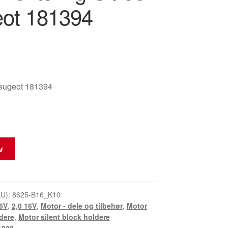
ot 181394
eugeot 181394
rv
g
KU):
8625-B16_K10
16V
,
2,0 16V
,
Motor - dele og tilbehør
,
Motor
ldere
,
Motor silent block holdere