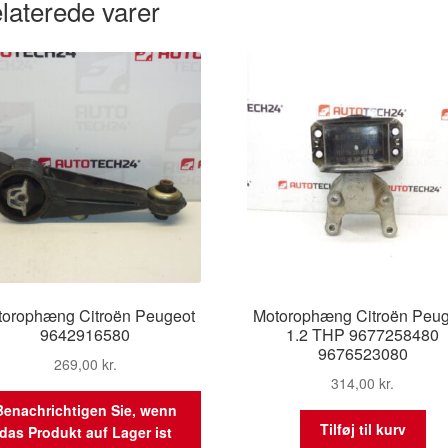
laterede varer
torophæng Citroën Peugeot
Motorophæng Citroën Peug
9642916580
1.2 THP 9677258480
9676523080
269,00
kr.
314,00
kr.
Benachrichtigen Sie, wenn
Tilføj til kurv
das Produkt auf Lager ist