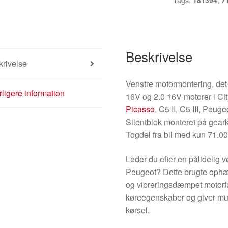
Tags:
181394
,
7
Beskrivelse
rivelse
Venstre motormontering, de
ligere information
16V og 2.0 16V motorer i C
Picasso
, C5 II, C5 III, Peug
Silentblok monteret på gear
Togdel fra bil med kun 71.0
Leder du efter en pålidelig v
Peugeot? Dette brugte ophæng
og vibreringsdæmpet motorfu
køreegenskaber og giver mul
kørsel.