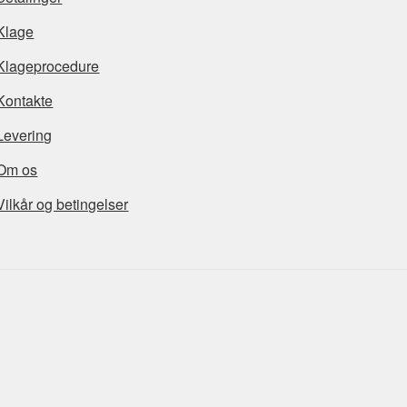
Klage
Klageprocedure
Kontakte
Levering
Om os
Vilkår og betingelser