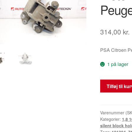
Peuge
314,00
kr.
PSA Citroen P
1 på lager
Venstre
Tilføj til ku
Motormonterin
Citroën
Peugeot
181394
Varenummer (S
Kategorier:
1,8 
antal
silent block ho