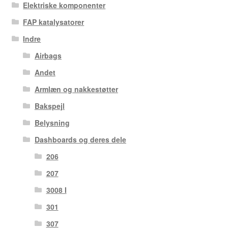
Elektriske komponenter
FAP katalysatorer
Indre
Airbags
Andet
Armlæn og nakkestøtter
Bakspejl
Belysning
Dashboards og deres dele
206
207
3008 I
301
307