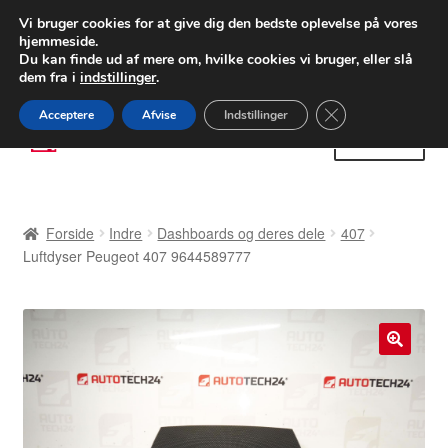
LEVERING fra 55 kr.
Vi bruger cookies for at give dig den bedste oplevelse på vores
hjemmeside.
FEDEX verdensomspændende forsendelse
Du kan finde ud af mere om, hvilke cookies vi bruger, eller slå
dem fra i
indstillinger
.
80 82 72 02
Man-fre 9-16
Close GDPR Cooki
Acceptere
Afvise
Indstillinger
Spring
Spring
Menu
til
til
navigation
indhold
Forside
Forside
Indre
Dashboards og deres dele
407
Betalinger
Luftdyser Peugeot 407 9644589777
Kasse
Klage
🔍
Klageprocedure