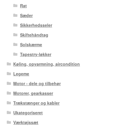
Rat
Sæder
Sikkerhedsseler
Skiftehåndtag
Solskærme
Tapestry-løkker
Køling, opvarmning, aircondition
Legeme
Motor - dele og tilbehør
Motorer, gearkasser
Trækstænger og kabler
Ukategoriseret
Værktøjssæt