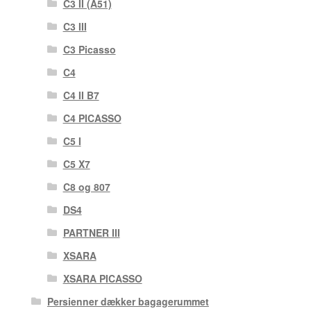
C3 II (A51)
C3 III
C3 Picasso
C4
C4 II B7
C4 PICASSO
C5 I
C5 X7
C8 og 807
DS4
PARTNER III
XSARA
XSARA PICASSO
Persienner dækker bagagerummet