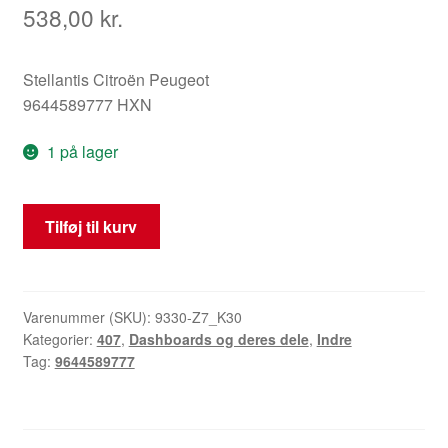
538,00
kr.
Stellantis Citroën Peugeot
9644589777 HXN
1 på lager
Luftdyser
Tilføj til kurv
Peugeot
407
9644589777
antal
Varenummer (SKU):
9330-Z7_K30
Kategorier:
407
,
Dashboards og deres dele
,
Indre
Tag:
9644589777