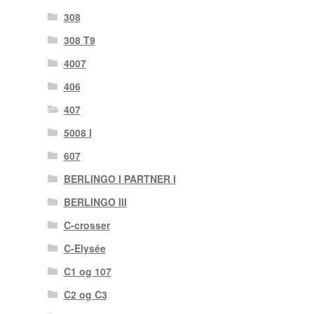
308
308 T9
4007
406
407
5008 I
607
BERLINGO I PARTNER I
BERLINGO III
C-crosser
C-Elysée
C1 og 107
C2 og C3