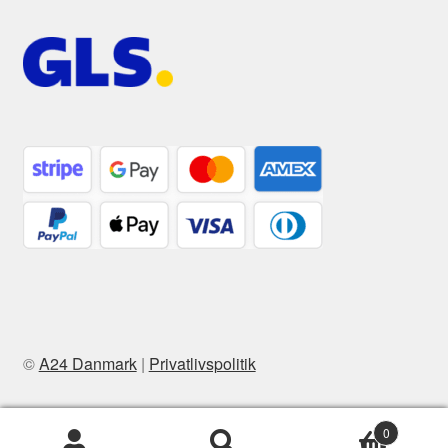
©
A24 Danmark
|
Privatlivspolitik
0
Søg
Søg