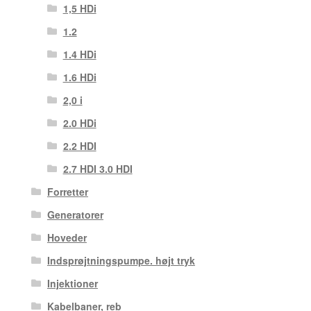
1,5 HDi
1.2
1.4 HDi
1.6 HDi
2,0 i
2.0 HDi
2.2 HDI
2.7 HDI 3.0 HDI
Forretter
Generatorer
Hoveder
Indsprøjtningspumpe. højt tryk
Injektioner
Kabelbaner, reb