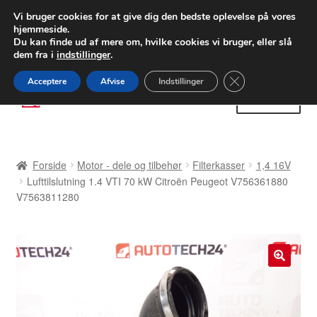
LEVERING fra 55 kr.
Vi bruger cookies for at give dig den bedste oplevelse på vores
hjemmeside.
FEDEX verdensomspændende forsendelse
Du kan finde ud af mere om, hvilke cookies vi bruger, eller slå
dem fra i
indstillinger
.
80 82 72 02
Man-fre 9-16
Close GDPR Cooki
Acceptere
Afvise
Indstillinger
Spring
Spring
Menu
til
til
navigation
indhold
Forside
Forside
Motor - dele og tilbehør
Filterkasser
1,4 16V
Betalinger
Lufttilslutning 1.4 VTI 70 kW Citroën Peugeot V756361880
V7563811280
Kasse
Klage
🔍
Klageprocedure