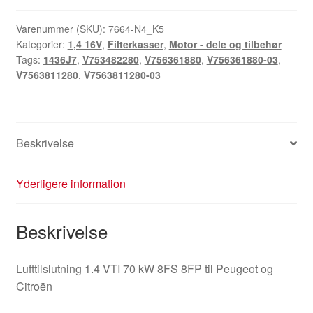
70
kW
Varenummer (SKU):
7664-N4_K5
Kategorier:
1,4 16V
,
Filterkasser
,
Motor - dele og tilbehør
Citroën
Tags:
1436J7
,
V753482280
,
V756361880
,
V756361880-03
,
Peugeot
V7563811280
,
V7563811280-03
V756361880
V7563811280
antal
Beskrivelse
Yderligere information
Beskrivelse
Lufttilslutning 1.4 VTI 70 kW 8FS 8FP til Peugeot og
Citroën