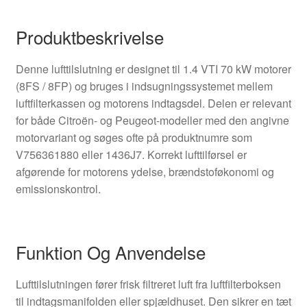
Produktbeskrivelse
Denne lufttilslutning er designet til 1.4 VTI 70 kW motorer
(8FS / 8FP) og bruges i indsugningssystemet mellem
luftfilterkassen og motorens indtagsdel. Delen er relevant
for både Citroën- og Peugeot-modeller med den angivne
motorvariant og søges ofte på produktnumre som
V756361880 eller 1436J7. Korrekt lufttilførsel er
afgørende for motorens ydelse, brændstoføkonomi og
emissionskontrol.
Funktion Og Anvendelse
Lufttilslutningen fører frisk filtreret luft fra luftfilterboksen
til indtagsmanifolden eller spjældhuset. Den sikrer en tæt