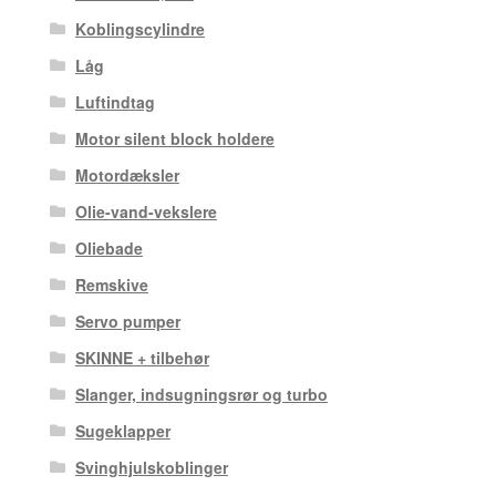
Koblingscylindre
Låg
Luftindtag
Motor silent block holdere
Motordæksler
Olie-vand-vekslere
Oliebade
Remskive
Servo pumper
SKINNE + tilbehør
Slanger, indsugningsrør og turbo
Sugeklapper
Svinghjulskoblinger