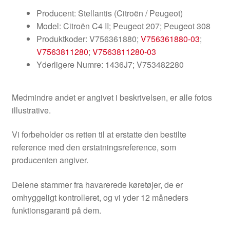
Producent: Stellantis (Citroën / Peugeot)
Model: Citroën C4 II; Peugeot 207; Peugeot 308
Produktkoder: V756361880;
V756361880-03
;
V7563811280
;
V7563811280-03
Yderligere Numre: 1436J7; V753482280
Medmindre andet er angivet i beskrivelsen, er alle fotos
illustrative.
Vi forbeholder os retten til at erstatte den bestilte
reference med den erstatningsreference, som
producenten angiver.
Delene stammer fra havarerede køretøjer, de er
omhyggeligt kontrolleret, og vi yder 12 måneders
funktionsgaranti på dem.