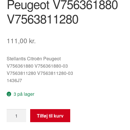
Peugeot V756361880
V7563811280
111,00
kr.
Stellantis Citroën Peugeot
V756361880 V756361880-03
V7563811280 V7563811280-03
1436J7
3 på lager
Lufttilslutning
Tilføj til kurv
1.4
VTI