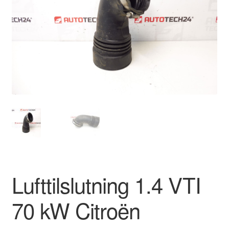
Kontakte
Kurv
Levering
Min Konto
Om os
Privatlivspolitik
Vilkår og betingelser
Lufttilslutning 1.4 VTI
70 kW Citroën