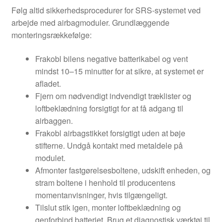
Følg altid sikkerhedsprocedurer for SRS-systemet ved
arbejde med airbagmoduler. Grundlæggende
monteringsrækkefølge:
Frakobl bilens negative batterikabel og vent
mindst 10–15 minutter for at sikre, at systemet er
afladet.
Fjern om nødvendigt indvendigt træklister og
loftbeklædning forsigtigt for at få adgang til
airbaggen.
Frakobl airbagstikket forsigtigt uden at bøje
stifterne. Undgå kontakt med metaldele på
modulet.
Afmonter fastgørelsesboltene, udskift enheden, og
stram boltene i henhold til producentens
momentanvisninger, hvis tilgængeligt.
Tilslut stik igen, monter loftbeklædning og
genforbind batteriet. Brug et diagnostisk værktøj til