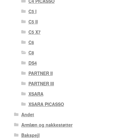
C4 PICASSO
C5 I
C5 II
C5 X7
C6
C8
DS4
PARTNER II
PARTNER III
XSARA
XSARA PICASSO
Andet
Armlæn og nakkestøtter
Bakspejl