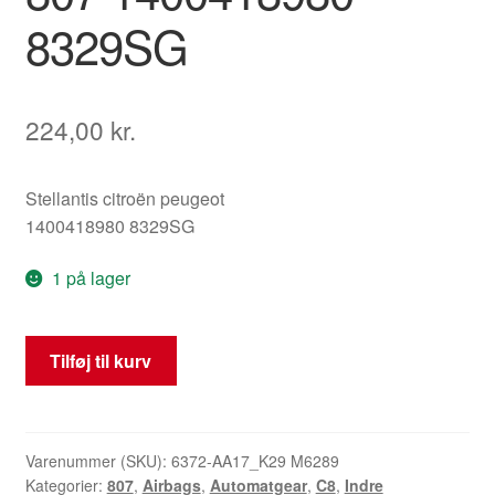
8329SG
224,00
kr.
Stellantis citroën peugeot
1400418980 8329SG
1 på lager
Airbag
Tilføj til kurv
Loft
Venstre
Citroën
C8
Varenummer (SKU):
6372-AA17_K29 M6289
Kategorier:
807
,
Airbags
,
Automatgear
,
C8
,
Indre
Peugeot