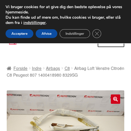
LEVERING fra 55 kr.
Vi bruger cookies for at give dig den bedste oplevelse på vores
hjemmeside.
FEDEX verdensomspændende forsendelse
Du kan finde ud af mere om, hvilke cookies vi bruger, eller slå
dem fra i
indstillinger
.
80 82 72 02
Man-fre 9-16
Close GDPR Cooki
Acceptere
Afvise
Indstillinger
Spring
Spring
Menu
til
til
navigation
indhold
Forside
Forside
Indre
Airbags
C8
Airbag Loft Venstre Citroën
Betalinger
C8 Peugeot 807 1400418980 8329SG
Kasse
Klage
🔍
Klageprocedure