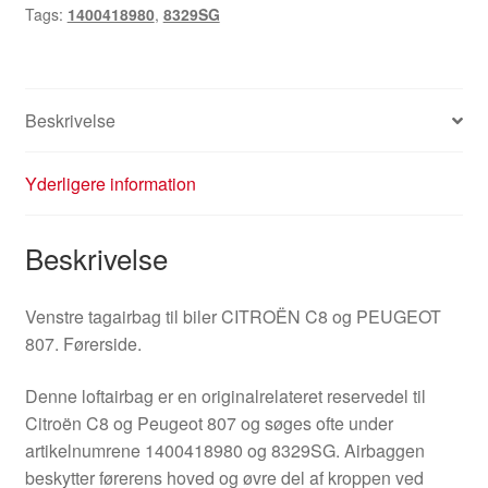
Tags:
1400418980
,
8329SG
807
1400418980
8329SG
antal
Beskrivelse
Yderligere information
Beskrivelse
Venstre tagairbag til biler CITROËN C8 og PEUGEOT
807. Førerside.
Denne loftairbag er en originalrelateret reservedel til
Citroën C8 og Peugeot 807 og søges ofte under
artikelnumrene 1400418980 og 8329SG. Airbaggen
beskytter førerens hoved og øvre del af kroppen ved