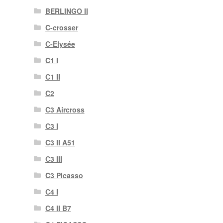
BERLINGO II
C-crosser
C-Elysée
C1 I
C1 II
C2
C3 Aircross
C3 I
C3 II A51
C3 III
C3 Picasso
C4 I
C4 II B7