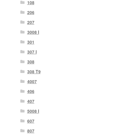
108
206
207
3008 I
301
307 I
308
308 T9
4007
406
407
5008 I
607
807