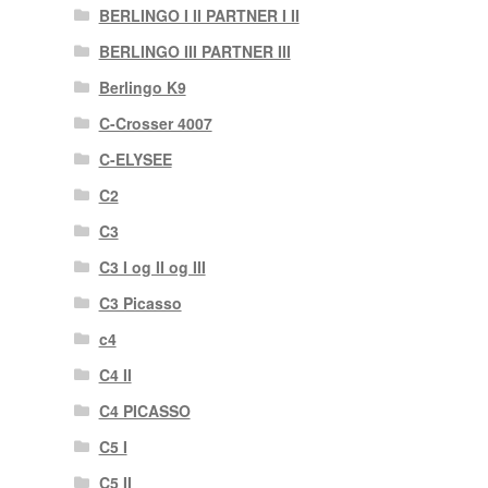
BERLINGO I II PARTNER I II
BERLINGO III PARTNER III
Berlingo K9
C-Crosser 4007
C-ELYSEE
C2
C3
C3 I og II og III
C3 Picasso
c4
C4 II
C4 PICASSO
C5 I
C5 II