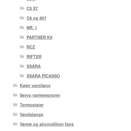
C5 X7
C8 og 807
NR. 1
PARTNER K9
RCZ
RIFTER
XSARA
XSARA PICASSO
Køler ventilator
Servo varmemotorer
Termostater
Vandslange
Varme og aircondition fans