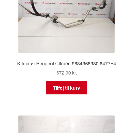
Klimarør Peugeot Citroën 9684368380 6477F4
672,00
kr.
Tilføj til kurv