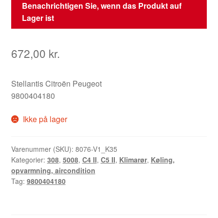
Benachrichtigen Sie, wenn das Produkt auf
Lager ist
672,00
kr.
Stellantis Citroën Peugeot
9800404180
Ikke på lager
Varenummer (SKU):
8076-V1_K35
Kategorier:
308
,
5008
,
C4 II
,
C5 II
,
Klimarør
,
Køling,
opvarmning, aircondition
Tag:
9800404180