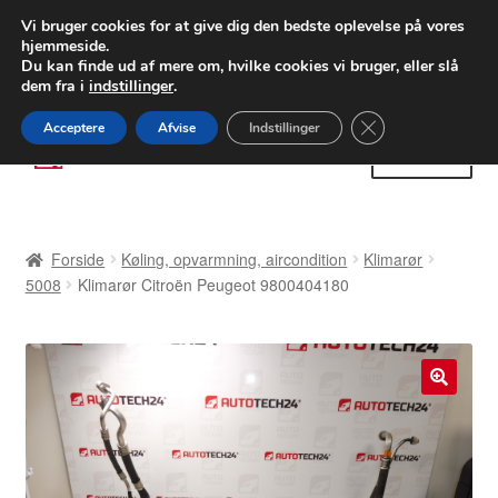
LEVERING fra 55 kr.
Vi bruger cookies for at give dig den bedste oplevelse på vores
hjemmeside.
FEDEX verdensomspændende forsendelse
Du kan finde ud af mere om, hvilke cookies vi bruger, eller slå
dem fra i
indstillinger
.
80 82 72 02
Man-fre 9-16
Close GDPR Cooki
Acceptere
Afvise
Indstillinger
Spring
Spring
Menu
til
til
navigation
indhold
Forside
Forside
Køling, opvarmning, aircondition
Klimarør
Betalinger
5008
Klimarør Citroën Peugeot 9800404180
Kasse
Klage
🔍
Klageprocedure