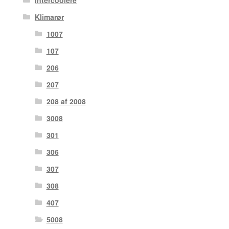
Intercoolere
Klimarør
1007
107
206
207
208 af 2008
3008
301
306
307
308
407
5008