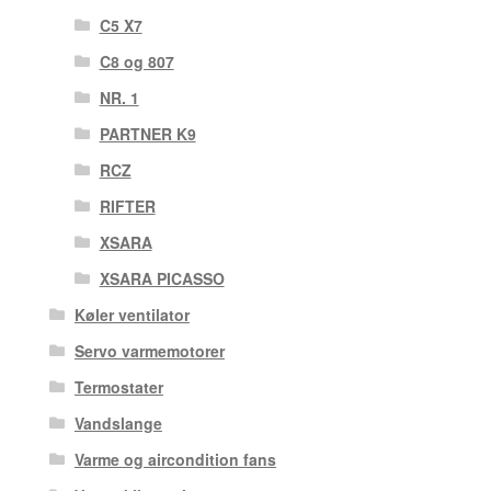
C5 X7
C8 og 807
NR. 1
PARTNER K9
RCZ
RIFTER
XSARA
XSARA PICASSO
Køler ventilator
Servo varmemotorer
Termostater
Vandslange
Varme og aircondition fans