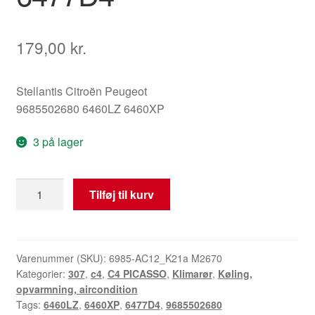
179,00
kr.
Stellantis Citroën Peugeot
9685502680 6460LZ 6460XP
3 på lager
Klimarør
Tilføj til kurv
Citroën
C4
Picasso
9685502680
Varenummer (SKU):
6985-AC12_K21a M2670
Kategorier:
307
,
c4
,
C4 PICASSO
,
Klimarør
,
Køling,
6477D4
opvarmning, aircondition
antal
Tags:
6460LZ
,
6460XP
,
6477D4
,
9685502680