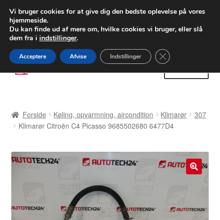
LEVERING fra 55 kr.
Vi bruger cookies for at give dig den bedste oplevelse på vores
hjemmeside.
FEDEX verdensomspændende forsendelse
Du kan finde ud af mere om, hvilke cookies vi bruger, eller slå
dem fra i
indstillinger
.
80 82 72 02
Man-fre 9-16
Close GDPR Cooki
Acceptere
Afvise
Indstillinger
Spring
Spring
Menu
til
til
navigation
indhold
Forside
Forside
Køling, opvarmning, aircondition
Klimarør
307
Betalinger
Klimarør Citroën C4 Picasso 9685502680 6477D4
Kasse
Klage
🔍
Klageprocedure