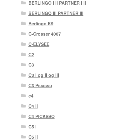
BERLINGO I II PARTNER I II
BERLINGO III PARTNER III
Berlingo K9
C-Crosser 4007
C-ELYSEE
C2
C3
C3 I og II og III
C3 Picasso
c4
C4 II
C4 PICASSO
C5 I
C5 II