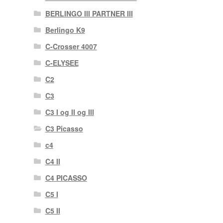
BERLINGO III PARTNER III
Berlingo K9
C-Crosser 4007
C-ELYSEE
C2
C3
C3 I og II og III
C3 Picasso
c4
C4 II
C4 PICASSO
C5 I
C5 II