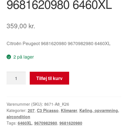
9681620980 6460XL
359,00
kr.
Citroën Peugeot 9681620980 9670982980 6460XL
2 på lager
Klimarør
Tilføj til kurv
Citroën
C3
Picasso
Peugeot
Varenummer (SKU):
8671-A8_K26
Kategorier:
207
,
C3 Picasso
,
Klimarør
,
Køling, opvarmning,
207
aircondition
9681620980
Tags:
6460XL
,
9670982980
,
9681620980
6460XL