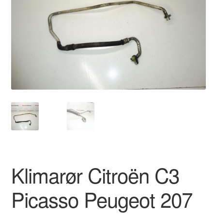
Kontakte
Kurv
Levering
Min Konto
Om os
Privatlivspolitik
Vilkår og betingelser
Klimarør Citroën C3
Picasso Peugeot 207