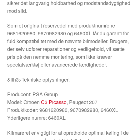
sikrer det langvarig holdbarhed og modstandsdygtighed
mod slid.
Som et originalt reservedel med produktnumrene
9681620980, 9670982980 og 6460XL får du garanti for
fuld kompatibilitet med de nævnte bilmodeller. Brugere,
der selv udfører reparationer og vedligehold, vil sætte
pris på den nemme montering, som ikke kræver
specialværktøj eller avancerede færdigheder.
&lth3>Tekniske oplysninger:
Producent: PSA Group
Model: Citroën
C3 Picasso
, Peugeot 207
Produktkoder: 9681620980, 9670982980, 6460XL
Yderligere numre: 6460XL
Klimarøret er vigtigt for at opretholde optimal køling i de