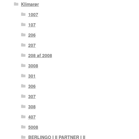
Klimarør
1007
107
206
207
208 af 2008
3008
301
306
307
308
407
5008
BERLINGO I II PARTNER I II