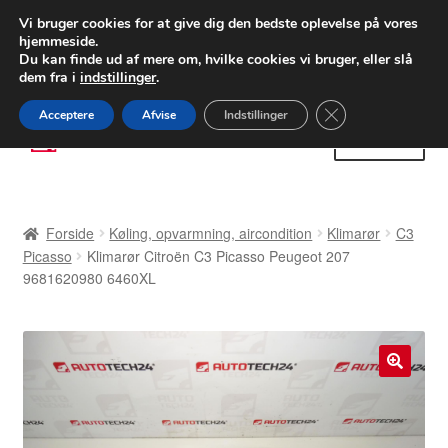
LEVERING fra 55 kr.
Vi bruger cookies for at give dig den bedste oplevelse på vores
hjemmeside.
FEDEX verdensomspændende forsendelse
Du kan finde ud af mere om, hvilke cookies vi bruger, eller slå
dem fra i
indstillinger
.
80 82 72 02
Man-fre 9-16
Close GDPR Cooki
Acceptere
Afvise
Indstillinger
Spring
Spring
Menu
til
til
navigation
indhold
Forside
Forside
Køling, opvarmning, aircondition
Klimarør
C3
Betalinger
Picasso
Klimarør Citroën C3 Picasso Peugeot 207
9681620980 6460XL
Kasse
Klage
🔍
Klageprocedure