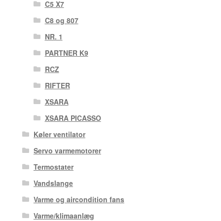
C5 X7
C8 og 807
NR. 1
PARTNER K9
RCZ
RIFTER
XSARA
XSARA PICASSO
Køler ventilator
Servo varmemotorer
Termostater
Vandslange
Varme og aircondition fans
Varme/klimaanlæg