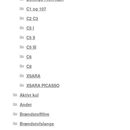
C1 og 107
C2 C3
C5 I
C5 II
C5 III
C6
C8
XSARA
XSARA PICASSO
Aktivt kul
Andet
Brændstoffiltre
Brændstofslange