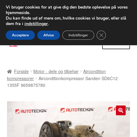
LEVERING fra 55 kr.
Vi bruger cookies for at give dig den bedste oplevelse på vores
hjemmeside.
FEDEX verdensomspændende forsendelse
Du kan finde ud af mere om, hvilke cookies vi bruger, eller slå
dem fra i
indstillinger
.
80 82 72 02
Man-fre 9-16
Close GDPR Cooki
Acceptere
Afvise
Indstillinger
Spring
Spring
Menu
til
til
navigation
indhold
Forside
Forside
Motor - dele og tilbehør
Aircondition
Betalinger
kompressorer
Airconditionkompressor Sanden SD6C12
1355F 9659875780
Kasse
Klage
🔍
Klageprocedure