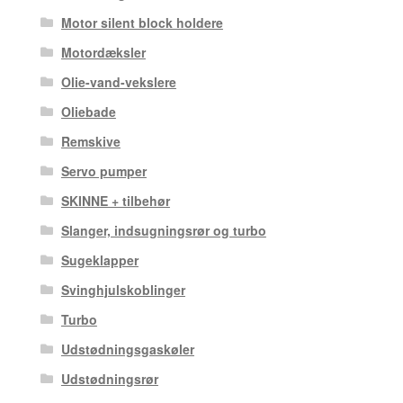
Motor silent block holdere
Motordæksler
Olie-vand-vekslere
Oliebade
Remskive
Servo pumper
SKINNE + tilbehør
Slanger, indsugningsrør og turbo
Sugeklapper
Svinghjulskoblinger
Turbo
Udstødningsgaskøler
Udstødningsrør