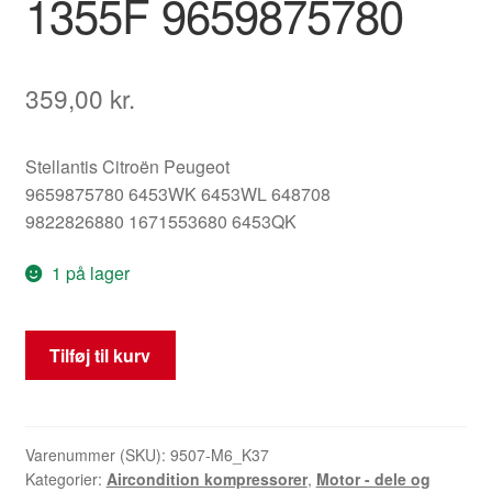
1355F 9659875780
359,00
kr.
Stellantis Citroën Peugeot
9659875780 6453WK 6453WL 648708
9822826880 1671553680 6453QK
1 på lager
Airconditionkompressor
Tilføj til kurv
Sanden
SD6C12
1355F
9659875780
Varenummer (SKU):
9507-M6_K37
Kategorier:
Aircondition kompressorer
,
Motor - dele og
antal