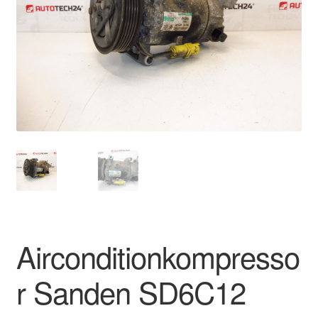
Kontakte
Kurv
Levering
Min Konto
Om os
Privatlivspolitik
Vilkår og betingelser
Airconditionkompresso
r Sanden SD6C12