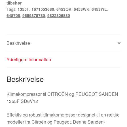
tilbehør
Tags:
1355F
,
1671553680
,
6453QK
,
6453WK
,
6453WL
,
648708
,
9659875780
,
9822826880
Beskrivelse
Yderligere information
Beskrivelse
Klimakompressor til CITROËN og PEUGEOT SANDEN
1355F SD6V12
Effektiv og robust klimakompressor designet til en række
modeller fra Citroën og Peugeot. Denne Sanden-