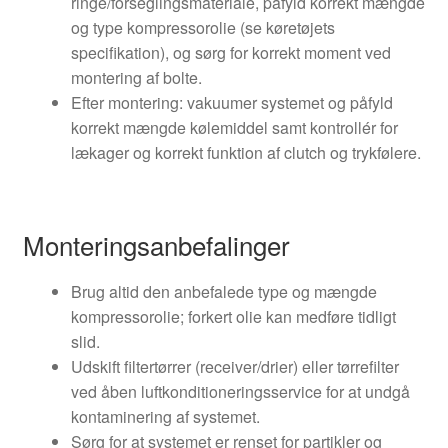
ringe/forseglingsmateriale, påfyld korrekt mængde
og type kompressorolie (se køretøjets
specifikation), og sørg for korrekt moment ved
montering af bolte.
Efter montering: vakuumer systemet og påfyld
korrekt mængde kølemiddel samt kontrollér for
lækager og korrekt funktion af clutch og trykfølere.
Monteringsanbefalinger
Brug altid den anbefalede type og mængde
kompressorolie; forkert olie kan medføre tidligt
slid.
Udskift filtertørrer (receiver/drier) eller tørrefilter
ved åben luftkonditioneringsservice for at undgå
kontaminering af systemet.
Sørg for at systemet er renset for partikler og