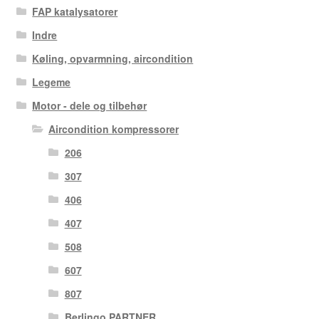
FAP katalysatorer
Indre
Køling, opvarmning, aircondition
Legeme
Motor - dele og tilbehør
Aircondition kompressorer
206
307
406
407
508
607
807
Berlingo PARTNER