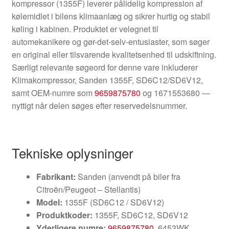
kompressor (1355F) leverer pålidelig kompression af
kølemidlet i bilens klimaanlæg og sikrer hurtig og stabil
køling i kabinen. Produktet er velegnet til
automekanikere og gør-det-selv-entusiaster, som søger
en original eller tilsvarende kvalitetsenhed til udskiftning.
Særligt relevante søgeord for denne vare inkluderer
Klimakompressor, Sanden 1355F, SD6C12/SD6V12,
samt OEM-numre som
9659875780
og 1671553680 —
nyttigt når delen søges efter reservedelsnummer.
Tekniske oplysninger
Fabrikant:
Sanden (anvendt på biler fra
Citroën/Peugeot – Stellantis)
Model:
1355F (SD6C12 / SD6V12)
Produktkoder:
1355F, SD6C12, SD6V12
Yderligere numre:
9659875780
, 6453WK,