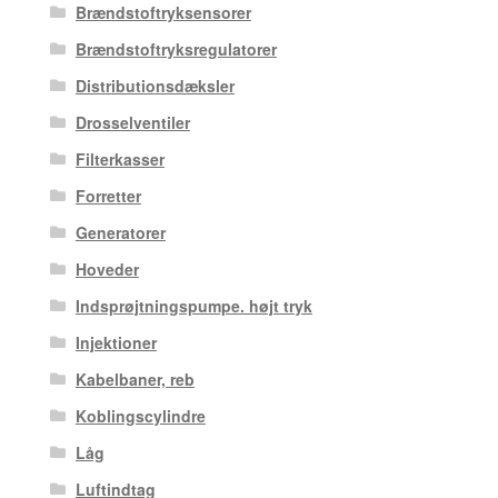
Brændstoftryksensorer
Brændstoftryksregulatorer
Distributionsdæksler
Drosselventiler
Filterkasser
Forretter
Generatorer
Hoveder
Indsprøjtningspumpe. højt tryk
Injektioner
Kabelbaner, reb
Koblingscylindre
Låg
Luftindtag