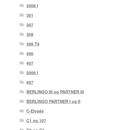
3008 I
301
307
308
308 T9
406
407
5008 I
607
BERLINGO III og PARTNER III
BERLINGO PARTNER I og II
C-Elysée
C1 og 107
C2 og C3