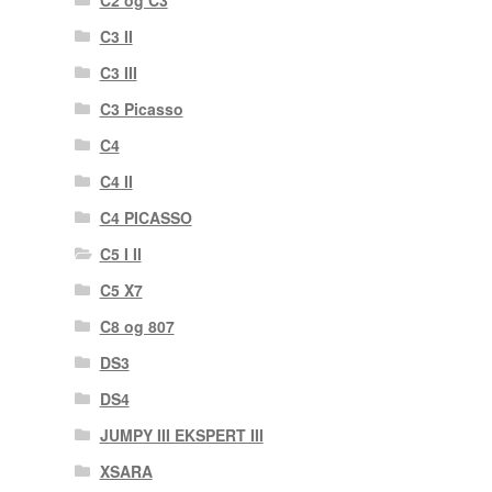
C3 II
C3 III
C3 Picasso
C4
C4 II
C4 PICASSO
C5 I II
C5 X7
C8 og 807
DS3
DS4
JUMPY III EKSPERT III
XSARA