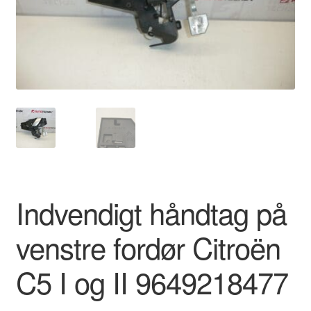
Kontakte
Kurv
Levering
Min Konto
Om os
Privatlivspolitik
Indvendigt håndtag på
Vilkår og betingelser
venstre fordør Citroën
C5 I og II 9649218477