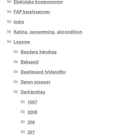
Elektriske komponenter
FAP katalysatorer
Indre
Køling, opvarmning, aircondition
Legeme
Bagdørs håndtag
Bakspejl
Dashboard fyldstoffer
Døren stopper
Dørhåndtag
1007
2008
206
207