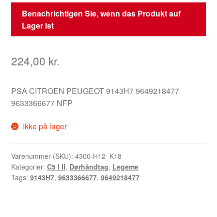
Benachrichtigen Sie, wenn das Produkt auf
Lager ist
224,00
kr.
PSA CITROEN PEUGEOT 9143H7 9649218477
9633366677 NFP
Ikke på lager
Varenummer (SKU):
4300-H12_K18
Kategorier:
C5 I II
,
Dørhåndtag
,
Legeme
Tags:
9143H7
,
9633366677
,
9649218477