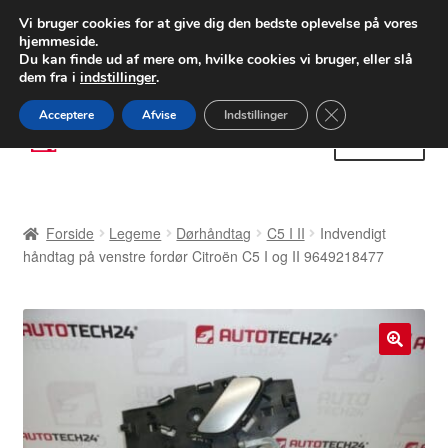
LEVERING fra 55 kr.
Vi bruger cookies for at give dig den bedste oplevelse på vores
hjemmeside.
FEDEX verdensomspændende forsendelse
Du kan finde ud af mere om, hvilke cookies vi bruger, eller slå
dem fra i
indstillinger
.
80 82 72 02
Man-fre 9-16
Close GDPR Cooki
Acceptere
Afvise
Indstillinger
Spring
Spring
Menu
til
til
navigation
indhold
Forside
Forside
Legeme
Dørhåndtag
C5 I II
Indvendigt
Betalinger
håndtag på venstre fordør Citroën C5 I og II 9649218477
Kasse
Klage
🔍
Klageprocedure